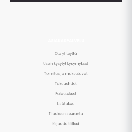
paljon
muuta.
ASIAKASPALVELU
Ota yhteyttä
Usein kysytyt kysymykset
Toimitus ja maksutavat
Takuuehdot
Palautukset
Lisätakuu
Tilauksen seuranta
Kirjaudu tilillesi