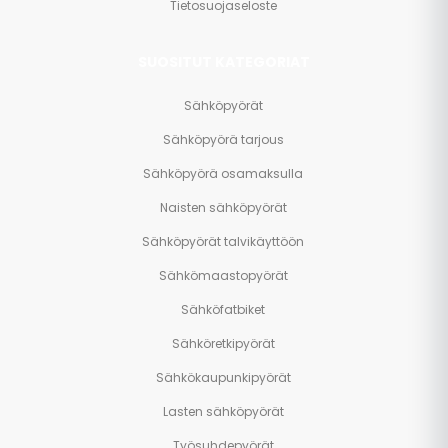
Tietosuojaseloste
SUOSITUT KATEGORIAT
Sähköpyörät
Sähköpyörä tarjous
Sähköpyörä osamaksulla
Naisten sähköpyörät
Sähköpyörät talvikäyttöön
Sähkömaastopyörät
Sähköfatbiket
Sähköretkipyörät
Sähkökaupunkipyörät
Lasten sähköpyörät
Työsuhdepyörät