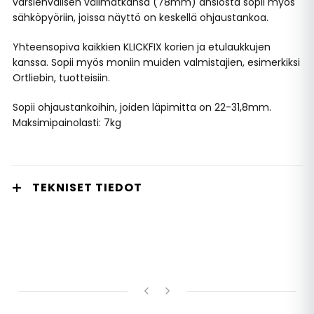
varsienvälisen välimatkansa (78mm) ansiosta sopii myös
sähköpyöriin, joissa näyttö on keskellä ohjaustankoa.
Yhteensopiva kaikkien KLICKFIX korien ja etulaukkujen
kanssa. Sopii myös moniin muiden valmistajien, esimerkiksi
Ortliebin, tuotteisiin.
Sopii ohjaustankoihin, joiden läpimitta on 22-31,8mm.
Maksimipainolasti: 7kg
TEKNISET TIEDOT