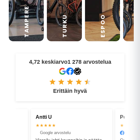
TAMPERE
VA
ESPOO
TURKU
4,72 keskiarvo
1 278 arvostelua
Erittäin hyvä
Petri V
Os
★★★★★
★
Facebook arvostelu
G