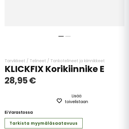
Skip
to
the
beginning
Tarvikkeet
/
Telineet
/
Tankotelineet ja kiinnikkeet
KLICKFIX Korikiinnike E
of
the
28,95 €
images
gallery
Lisää
toivelistaan
Ei Varastossa
Tarkista myymäläsaatavuus