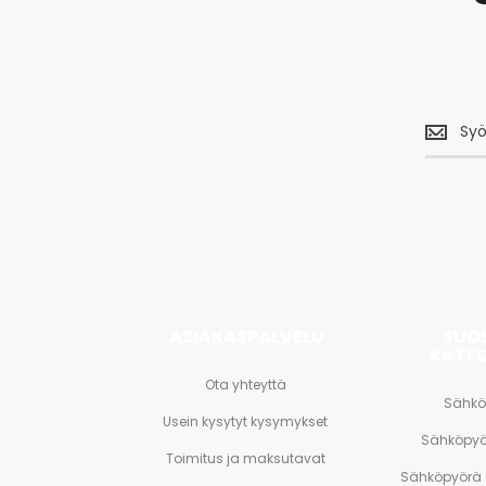
Saa
uusimm
tarjouks
<br>
ja
paljon
muuta.
ASIAKASPALVELU
SUO
KATE
Ota yhteyttä
Sähkö
Usein kysytyt kysymykset
Sähköpyö
Toimitus ja maksutavat
Sähköpyörä