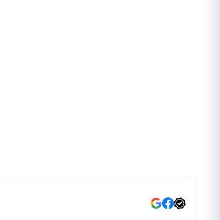
VANTAA
OULU