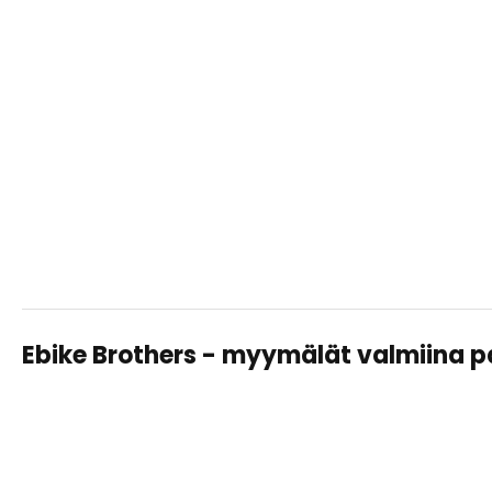
Ebike Brothers - myymälät valmiina 
TAMPERE LAHDESJÄRVI
Sähköpyörät, huollot ja varusteet – saman katon alta
helposti ja asiantuntevasti.