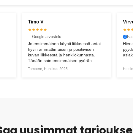
Virve K
Jon
★★★★★
★★
Facebook arvostelu
Goo
toi
Hienoa asiakaspalvelua. Neuvoa
Tilau
pyydettäessä pidetään huoli, että
mutta
asiakas saa tarvitsemansa avun.
palvel
Helsinki, Keskäkuu 2021
Tampe
iosti.
Saa uusimmat tarjoukse