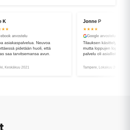
ne P
Erik H
★★
★★★★★
gle arvostelu
Facebook arvostelu
ksen käsittelyssä pieni sekaannus,
Erinomainen asiakaspalve
 loppujen lopuksi sain pyörän ja
u oli asiallista.
re, Lokakuu 2024
Helsinki, Lokakuu 2019
t