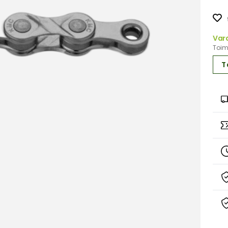
Var
Toimi
T