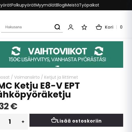
pyörät
Polkupyörät
Myymälät
Blogi
Meistä
Työpaikat
Hakusana
Kori
0
Oma tili
Toivelista
aosat
/
Voimansiirto
/
Ketjut ja liittimet
MC Ketju E8-V EPT
ähköpyöräketju
32 €
Lisää ostoskoriin