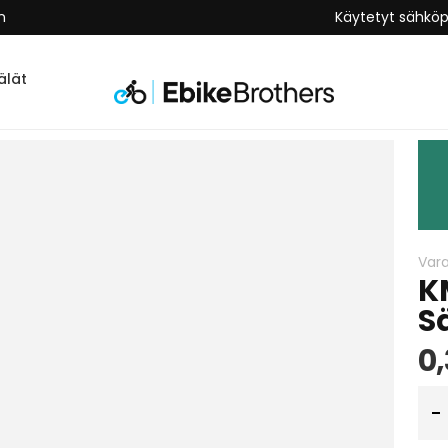
n
Käytetyt sähkö
lät
Var
K
S
0,