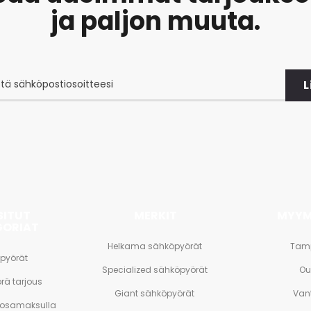
ja paljon muuta.
L
at
et
SITUT
MERKIT
MYYM
GORIAT
Helkama sähköpyörät
Tam
pyörät
Specialized sähköpyörät
Ou
rä tarjous
Giant sähköpyörät
Van
 osamaksulla