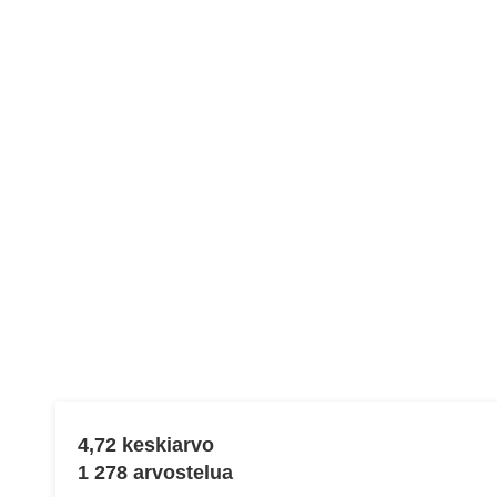
Näytä
tiedot
4,72 keskiarvo
1 278 arvostelua