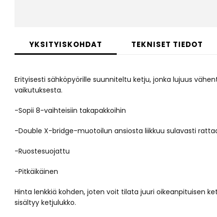
Skip
to
YKSITYISKOHDAT
TEKNISET TIEDOT
the
beginning
of
Erityisesti sähköpyörille suunniteltu ketju, jonka lujuus 
the
images
vaikutuksesta.
gallery
-Sopii 8-vaihteisiin takapakkoihin
-Double X-bridge-muotoilun ansiosta liikkuu sulavasti rattaa
-Ruostesuojattu
-Pitkäikäinen
Hinta lenkkiä kohden, joten voit tilata juuri oikeanpituisen ke
sisältyy ketjulukko.