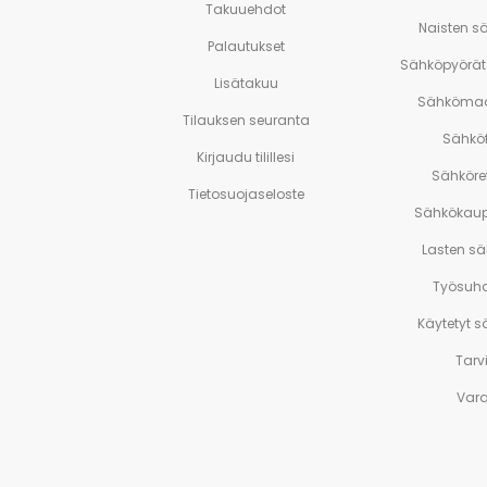
Takuuehdot
Naisten s
Palautukset
Sähköpyörät 
Lisätakuu
Sähkömaa
Tilauksen seuranta
Sähköf
Kirjaudu tilillesi
Sähköre
Tietosuojaseloste
Sähkökaup
Lasten s
Työsuh
Käytetyt 
Tarv
Var