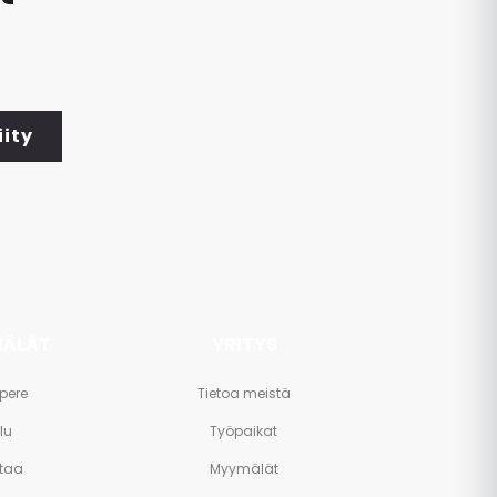
iity
ÄLÄT
YRITYS
pere
Tietoa meistä
lu
Työpaikat
taa
Myymälät