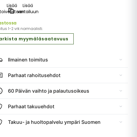
Lisää
Lisää
toivelistaan
vertailuun
astossa
tus 1-2 vrk normaalisti.
arkista myymäläsaatavuus
Ilmainen toimitus
Parhaat rahoitusehdot
60 Päivän vaihto ja palautusoikeus
Parhaat takuuehdot
Takuu- ja huoltopalvelu ympäri Suomen