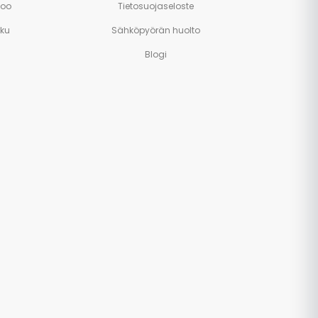
poo
Tietosuojaseloste
rku
Sähköpyörän huolto
Blogi