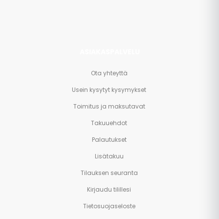
muuta.
ASIAKASPALVELU
Ota yhteyttä
Usein kysytyt kysymykset
Toimitus ja maksutavat
Takuuehdot
Palautukset
Lisätakuu
Tilauksen seuranta
Kirjaudu tilillesi
Tietosuojaseloste