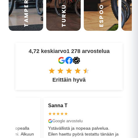
TAMPERE
VA
ESPOO
TURKU
4,72 keskiarvo
1 278 arvostelua
Erittäin hyvä
Sanna T
Ivika H
★★★★★
★★★★
Google arvostelu
Google a
rnopealla
Ystävällistä ja nopeaa palvelua.
Best serv
äni. Alkuun
Eilen haettu pyörä testattu tänään ja
palvelu is