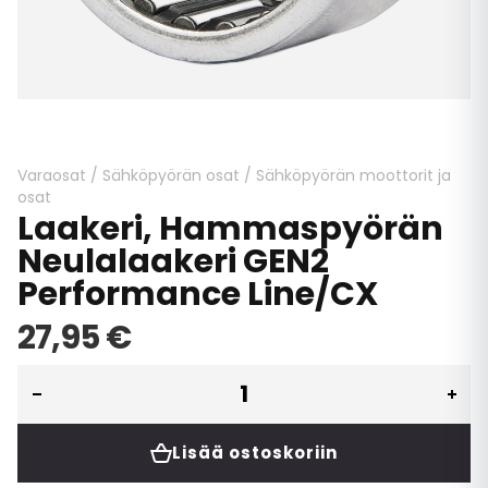
Skip
to
the
beginning
Varaosat
/
Sähköpyörän osat
/
Sähköpyörän moottorit ja
of
osat
Laakeri, Hammaspyörän
the
images
Neulalaakeri GEN2
gallery
Performance Line/CX
27,95 €
Lisää ostoskoriin