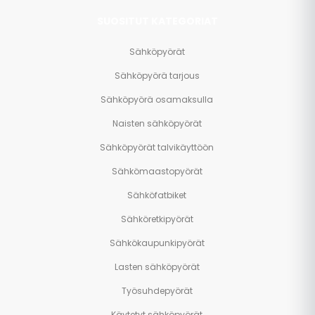
SUOSITUT KATEGORIAT
Sähköpyörät
Sähköpyörä tarjous
Sähköpyörä osamaksulla
Naisten sähköpyörät
Sähköpyörät talvikäyttöön
Sähkömaastopyörät
Sähköfatbiket
Sähköretkipyörät
Sähkökaupunkipyörät
Lasten sähköpyörät
Työsuhdepyörät
Käytetyt sähköpyörät