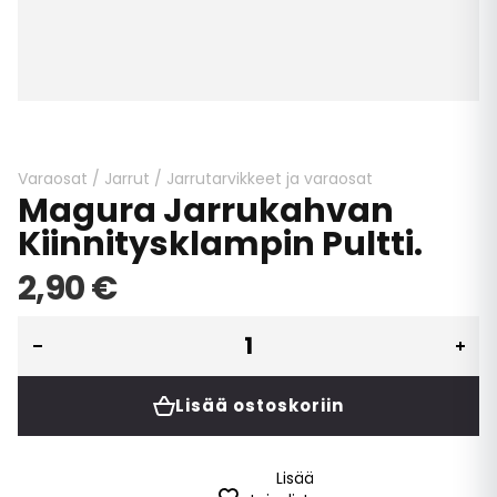
Skip
to
the
beginning
Varaosat
/
Jarrut
/
Jarrutarvikkeet ja varaosat
Magura Jarrukahvan
of
the
Kiinnitysklampin Pultti.
images
gallery
2,90 €
Lisää ostoskoriin
Lisää