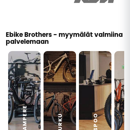
Ebike Brothers - myymälät valmiina
palvelemaan
TAMPERE
VA
ESPOO
TURKU