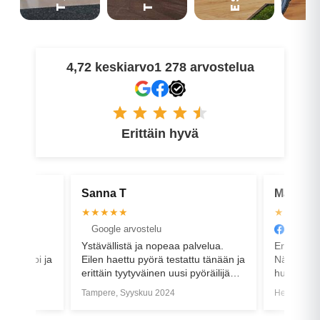
4,72 keskiarvo
1 278 arvostelua
Erittäin hyvä
Matti-Kalle K
Uu
★★★★★
★
Facebook arvostelu
G
peaa palvelua.
Erittäin hyvää ja joustavaa palvelua.
Aiv
 testattu tänään ja
Näinä päivinä on varmasti kiirettä ja
n uusi pyöräilijä
hulinaa, mutta siltikin henkilökunta
venyy asiakkaan hyväksi.
024
Helsinki, Huhtikuu 2021
Van
Suosittelen