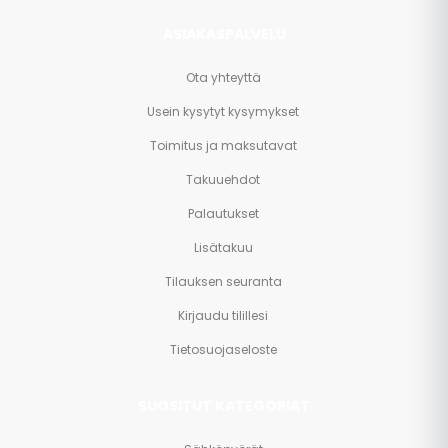
ASIAKASPALVELU
Ota yhteyttä
Usein kysytyt kysymykset
Toimitus ja maksutavat
Takuuehdot
Palautukset
Lisätakuu
Tilauksen seuranta
Kirjaudu tilillesi
Tietosuojaseloste
SUOSITUT KATEGORIAT