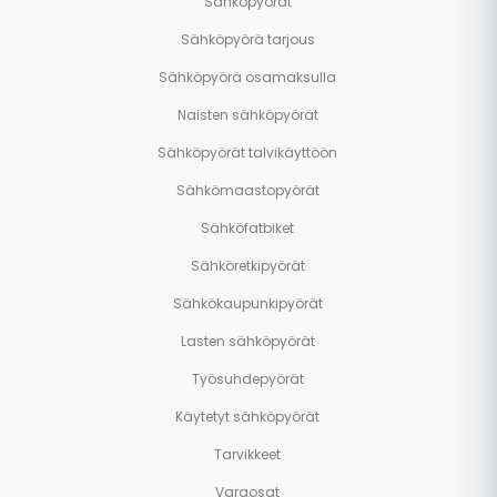
Sähköpyörät
Sähköpyörä tarjous
Sähköpyörä osamaksulla
Naisten sähköpyörät
Sähköpyörät talvikäyttöön
Sähkömaastopyörät
Sähköfatbiket
Sähköretkipyörät
Sähkökaupunkipyörät
Lasten sähköpyörät
Työsuhdepyörät
Käytetyt sähköpyörät
Tarvikkeet
Varaosat