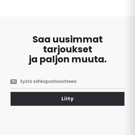
Saa uusimmat
tarjoukset
ja paljon muuta.
Saa
uusimmat
tarjoukset
<br>
Liity
ja
paljon
muuta.