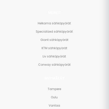
MERKIT
Helkama sähköpyörät
Specialized sähköpyörät
Giant sähköpyörät
KTM sähköpyörät
Liv sähköpyörät
Conway sähköpyörät
MYYMÄLÄT
Tampere
Oulu
Vantaa