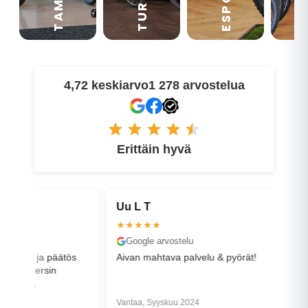
ESPOO
TURKU
4,72 keskiarvo
1 278 arvostelua
Erittäin hyvä
Uu L T
Tero P
★★★★★
★★★★
Google arvostelu
Faceboo
 ja päätös
Aivan mahtava palvelu & pyörät!
Asiallista
ersin
yhteydessä
hyvä tarka
. Plussana
Vantaa, Syyskuu 2024
Helsinki, H