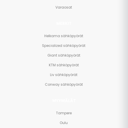
Varaosat
MERKIT
Helkama sähköpyörät
Specialized sähköpyörät
Giant sähköpyörät
KTM sähköpyörät
Liv sähköpyörät
Conway sähköpyörät
MYYMÄLÄT
Tampere
Oulu