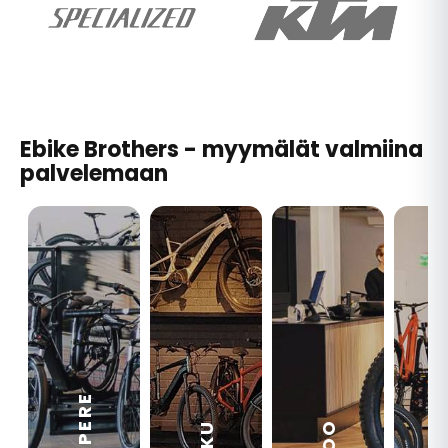
Ebike Brothers - myymälät valmiina
palvelemaan
TAMPERE
VA