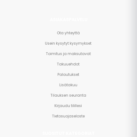
ASIAKASPALVELU
Ota yhteyttä
Usein kysytyt kysymykset
Toimitus ja maksutavat
Takuuehdot
Palautukset
Lisätakuu
Tilauksen seuranta
Kirjaudu tilillesi
Tietosuojaseloste
SUOSITUT KATEGORIAT