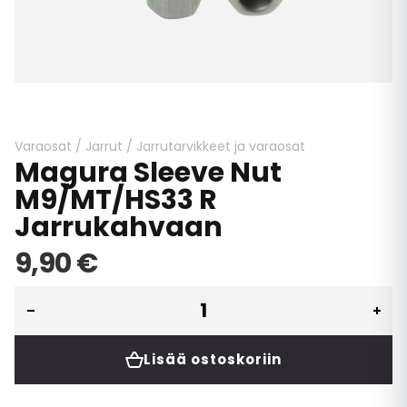
Skip
to
the
beginning
Varaosat
/
Jarrut
/
Jarrutarvikkeet ja varaosat
Magura Sleeve Nut
of
the
M9/MT/HS33 R
images
Jarrukahvaan
gallery
9,90 €
Lisää ostoskoriin