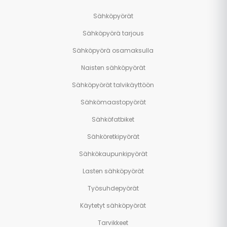
Sähköpyörät
Sähköpyörä tarjous
Sähköpyörä osamaksulla
Naisten sähköpyörät
Sähköpyörät talvikäyttöön
Sähkömaastopyörät
Sähköfatbiket
Sähköretkipyörät
Sähkökaupunkipyörät
Lasten sähköpyörät
Työsuhdepyörät
Käytetyt sähköpyörät
Tarvikkeet