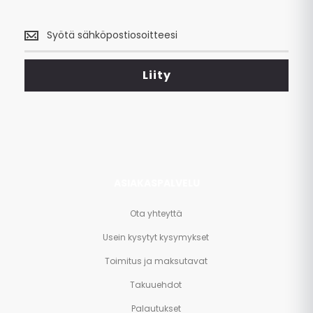
Saa
uusimmat
tarjoukset
<br>
Liity
ja
paljon
muuta.
ASIAKASPALVELU
Ota yhteyttä
Usein kysytyt kysymykset
Toimitus ja maksutavat
Takuuehdot
Palautukset