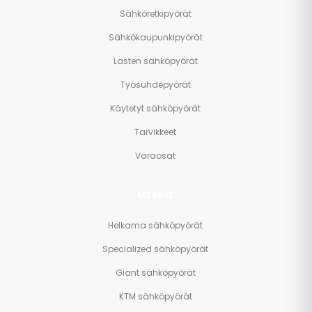
Sähköretkipyörät
Sähkökaupunkipyörät
Lasten sähköpyörät
Työsuhdepyörät
Käytetyt sähköpyörät
Tarvikkeet
Varaosat
MERKIT
Helkama sähköpyörät
Specialized sähköpyörät
Giant sähköpyörät
KTM sähköpyörät