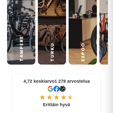
TAMPERE
VA
ESPOO
TURKU
4,72 keskiarvo
1 278 arvostelua
Erittäin hyvä