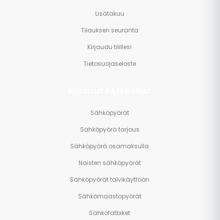
Lisätakuu
Tilauksen seuranta
Kirjaudu tilillesi
Tietosuojaseloste
SUOSITUT KATEGORIAT
Sähköpyörät
Sähköpyörä tarjous
Sähköpyörä osamaksulla
Naisten sähköpyörät
Sähköpyörät talvikäyttöön
Sähkömaastopyörät
Sähköfatbiket