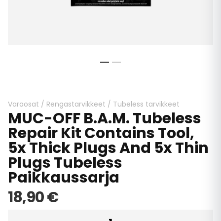
Skip
to
the
beginning
Varaosat
/
Rengastarvikkeet
/
Tubeless tarvikkeet
MUC-OFF B.A.M. Tubeless
of
the
Repair Kit Contains Tool,
images
5x Thick Plugs And 5x Thin
gallery
Plugs Tubeless
Paikkaussarja
18,90 €