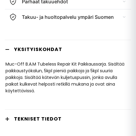
Parhaat takuuehdot
Takuu- ja huoltopalvelu ympäri Suomen
YKSITYISKOHDAT
Muc-Off B.A.M Tubeless Repair Kit Paikkaussarja. Sisältää
paikkaustyökalun, 5kpl pieniä paikkoja ja 5kpl suuria
paikkoja. Sisältää kätevän kuljetuspussin, jonka avulla
paikat kulkevat helposti retkillä mukana ja ovat aina
käytettävissä.
TEKNISET TIEDOT