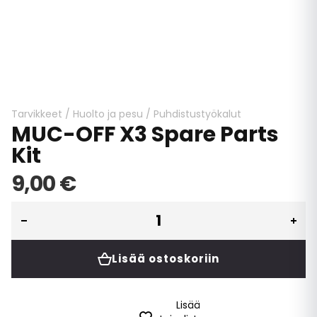
Skip
to
the
beginning
Tarvikkeet
/
Huolto ja pesu
/
Puhdistustyökalut
MUC-OFF X3 Spare Parts
of
the
Kit
images
gallery
9,00 €
Lisää ostoskoriin
Lisää