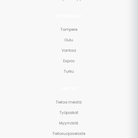
MYYMÄLÄT
Tampere
Oulu
Vantaa
Espoo
Turku
YRITYS
Tietoa meistä
Työpaikat
Myymälät
Tietosuojaseloste