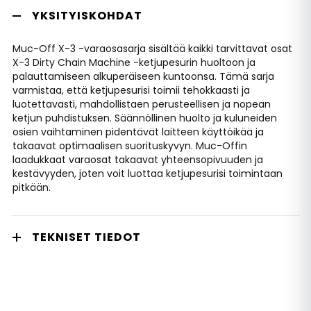
YKSITYISKOHDAT
Muc-Off X-3 -varaosasarja sisältää kaikki tarvittavat osat
X-3 Dirty Chain Machine -ketjupesurin huoltoon ja
palauttamiseen alkuperäiseen kuntoonsa. Tämä sarja
varmistaa, että ketjupesurisi toimii tehokkaasti ja
luotettavasti, mahdollistaen perusteellisen ja nopean
ketjun puhdistuksen. Säännöllinen huolto ja kuluneiden
osien vaihtaminen pidentävät laitteen käyttöikää ja
takaavat optimaalisen suorituskyvyn. Muc-Offin
laadukkaat varaosat takaavat yhteensopivuuden ja
kestävyyden, joten voit luottaa ketjupesurisi toimintaan
pitkään.
TEKNISET TIEDOT