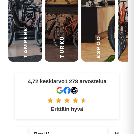
TAMPERE
VA
ESPOO
TURKU
4,72 keskiarvo
1 278 arvostelua
Erittäin hyvä