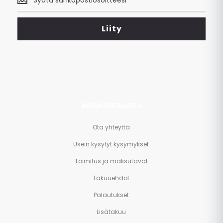
uusimmat
tarjoukset
<br>
Liity
ja
paljon
muuta.
ASIAKASPALVELU
Ota yhteyttä
Usein kysytyt kysymykset
Toimitus ja maksutavat
Takuuehdot
Palautukset
Lisätakuu