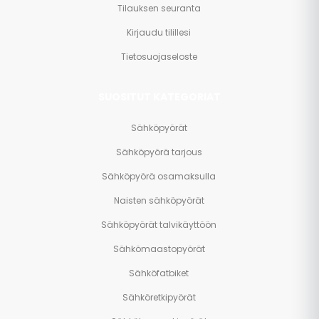
Tilauksen seuranta
Kirjaudu tilillesi
Tietosuojaseloste
SUOSITUT KATEGORIAT
Sähköpyörät
Sähköpyörä tarjous
Sähköpyörä osamaksulla
Naisten sähköpyörät
Sähköpyörät talvikäyttöön
Sähkömaastopyörät
Sähköfatbiket
Sähköretkipyörät