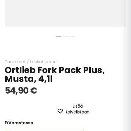
Skip
to
the
beginning
Tarvikkeet
/
Laukut ja korit
Ortlieb Fork Pack Plus,
of
the
Musta, 4,1l
images
gallery
54,90 €
Lisää
toivelistaan
Ei Varastossa