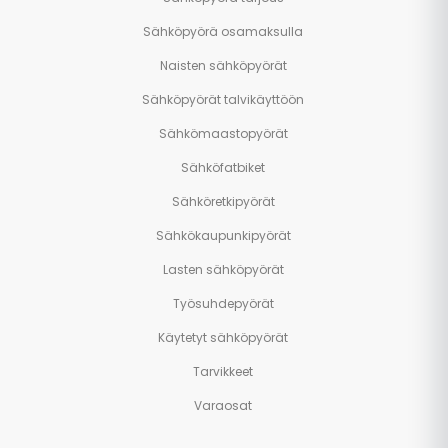
Sähköpyörä osamaksulla
Naisten sähköpyörät
Sähköpyörät talvikäyttöön
Sähkömaastopyörät
Sähköfatbiket
Sähköretkipyörät
Sähkökaupunkipyörät
Lasten sähköpyörät
Työsuhdepyörät
Käytetyt sähköpyörät
Tarvikkeet
Varaosat