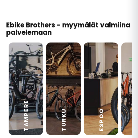
Ebike Brothers - myymälät valmiina
palvelemaan
TAMPERE
VA
ESPOO
TURKU