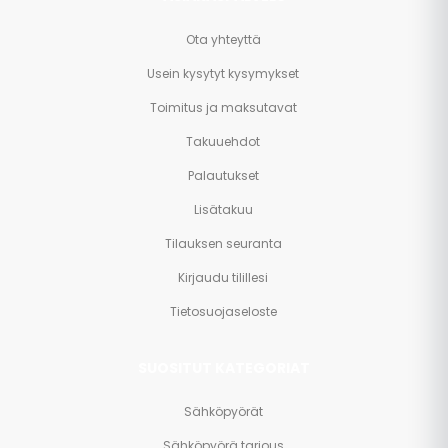
Ota yhteyttä
Usein kysytyt kysymykset
Toimitus ja maksutavat
Takuuehdot
Palautukset
Lisätakuu
Tilauksen seuranta
Kirjaudu tilillesi
Tietosuojaseloste
SUOSITUT KATEGORIAT
Sähköpyörät
Sähköpyörä tarjous