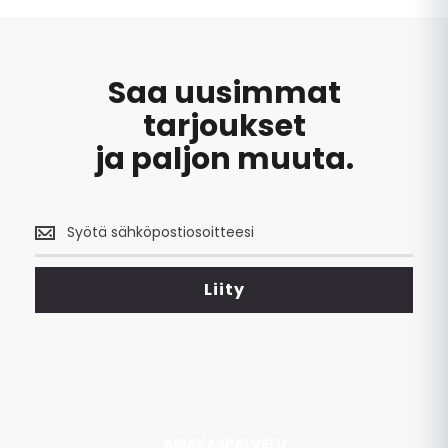
Saa uusimmat
tarjoukset
ja paljon muuta.
Saa
uusimmat
tarjoukset
<br>
Liity
ja
paljon
muuta.
ASIAKASPALVELU