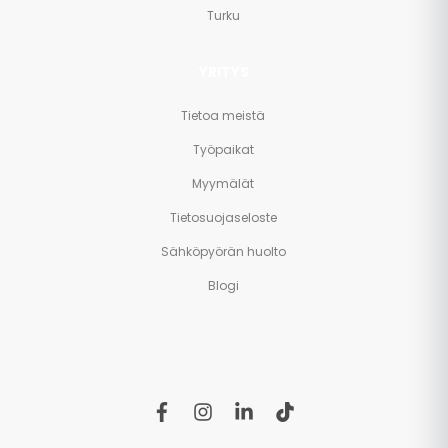
Turku
YRITYS
Tietoa meistä
Työpaikat
Myymälät
Tietosuojaseloste
Sähköpyörän huolto
Blogi
f
i
l
t
a
n
i
i
c
s
n
k