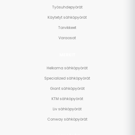
Työsuhdepyörät
Käytetyt sähköpyörät
Tarvikkeet
Varaosat
MERKIT
Helkama sähköpyörät
Specialized sähköpyörät
Giant sähköpyörät
KTM sähköpyörät
Liv sähköpyörät
Conway sähköpyörät