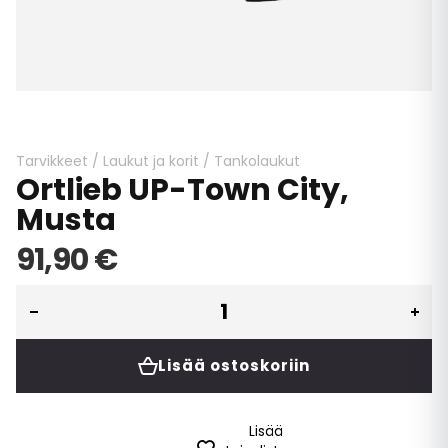
Skip
to
the
beginning
Tarvikkeet
/
Laukut ja korit
/
Tankolaukut
Ortlieb UP-Town City,
of
the
Musta
images
gallery
91,90 €
Lisää ostoskoriin
Lisää