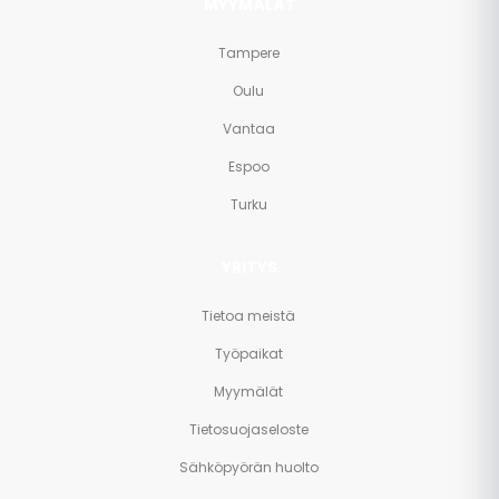
MYYMÄLÄT
Tampere
Oulu
Vantaa
Espoo
Turku
YRITYS
Tietoa meistä
Työpaikat
Myymälät
Tietosuojaseloste
Sähköpyörän huolto