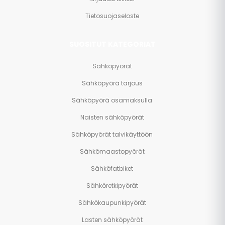
Tietosuojaseloste
SUOSITUT KATEGORIAT
Sähköpyörät
Sähköpyörä tarjous
Sähköpyörä osamaksulla
Naisten sähköpyörät
Sähköpyörät talvikäyttöön
Sähkömaastopyörät
Sähköfatbiket
Sähköretkipyörät
Sähkökaupunkipyörät
Lasten sähköpyörät