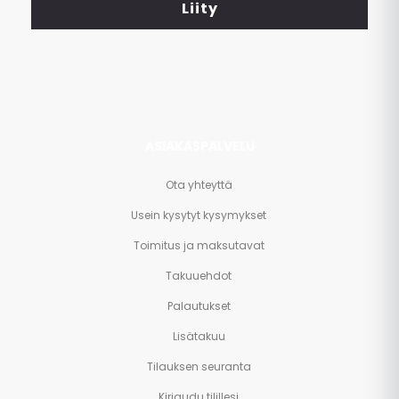
<br>
Liity
ja
paljon
muuta.
ASIAKASPALVELU
Ota yhteyttä
Usein kysytyt kysymykset
Toimitus ja maksutavat
Takuuehdot
Palautukset
Lisätakuu
Tilauksen seuranta
Kirjaudu tilillesi