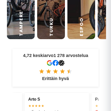
TAMPERE
VA
ESPOO
TURKU
4,72 keskiarvo
1 278 arvostelua
Erittäin hyvä
Pasi U
Mikko M
★★★★★
★★★★