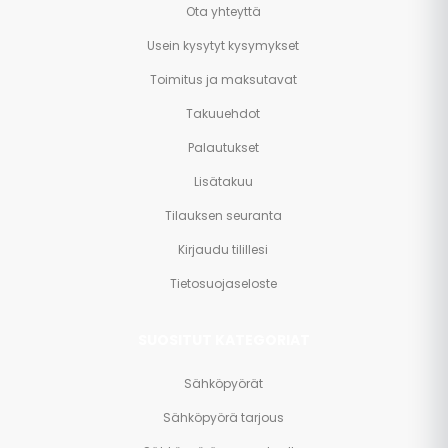
Ota yhteyttä
Usein kysytyt kysymykset
Toimitus ja maksutavat
Takuuehdot
Palautukset
Lisätakuu
Tilauksen seuranta
Kirjaudu tilillesi
Tietosuojaseloste
SUOSITUT KATEGORIAT
Sähköpyörät
Sähköpyörä tarjous