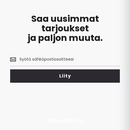
k
Saa uusimmat
tarjoukset
ja paljon muuta.
Saa
uusimmat
tarjoukset
<br>
Liity
ja
paljon
muuta.
ASIAKASPALVELU