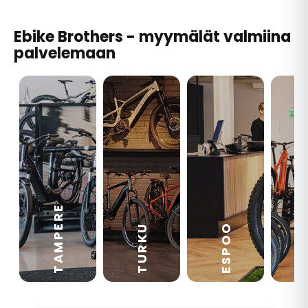
Ebike Brothers - myymälät valmiina
palvelemaan
TAMPERE
VA
ESPOO
TURKU