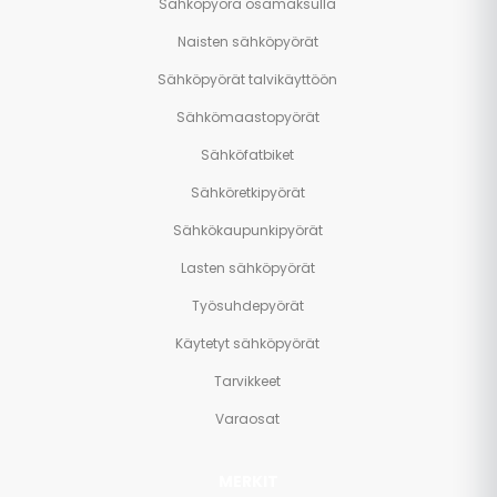
Sähköpyörä osamaksulla
Naisten sähköpyörät
Sähköpyörät talvikäyttöön
Sähkömaastopyörät
Sähköfatbiket
Sähköretkipyörät
Sähkökaupunkipyörät
Lasten sähköpyörät
Työsuhdepyörät
Käytetyt sähköpyörät
Tarvikkeet
Varaosat
MERKIT