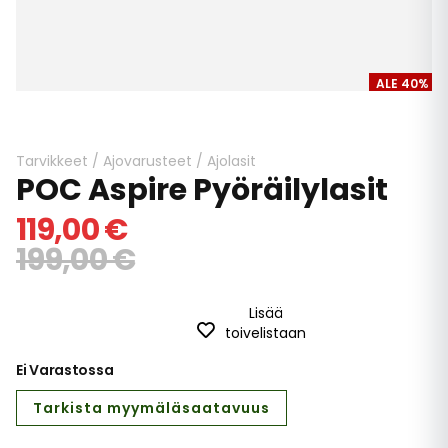
ALE 40%
Skip
to
the
beginning
Tarvikkeet
/
Ajovarusteet
/
Ajolasit
POC Aspire Pyöräilylasit
of
the
119,00 €
images
gallery
199,00 €
Lisää
toivelistaan
Ei Varastossa
Tarkista myymäläsaatavuus