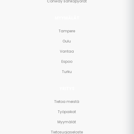
Conway sähköpyörät
MYYMÄLÄT
Tampere
Oulu
Vantaa
Espoo
Turku
YRITYS
Tietoa meistä
Työpaikat
Myymälät
Tietosuojaseloste