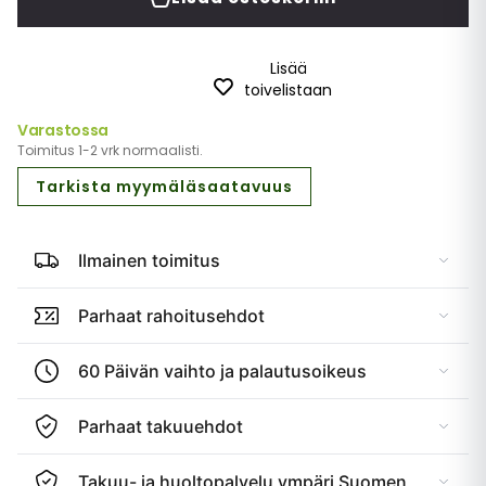
Lisää
toivelistaan
Varastossa
Toimitus 1-2 vrk normaalisti.
Tarkista myymäläsaatavuus
Ilmainen toimitus
Parhaat rahoitusehdot
60 Päivän vaihto ja palautusoikeus
Parhaat takuuehdot
Takuu- ja huoltopalvelu ympäri Suomen