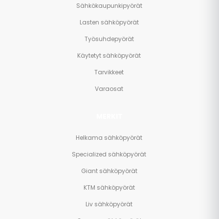
Sähkökaupunkipyörät
Lasten sähköpyörät
Työsuhdepyörät
Käytetyt sähköpyörät
Tarvikkeet
Varaosat
MERKIT
Helkama sähköpyörät
Specialized sähköpyörät
Giant sähköpyörät
KTM sähköpyörät
Liv sähköpyörät