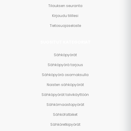
Tilauksen seuranta
Kirjaudu tilillesi
Tietosuojaseloste
SUOSITUT KATEGORIAT
Sähköpyörät
Sähköpyörä tarjous
Sähköpyörä osamaksulla
Naisten sähköpyörät
Sähköpyörät talvikäyttöön
Sähkömaastopyörät
Sähköfatbiket
Sähköretkipyörät