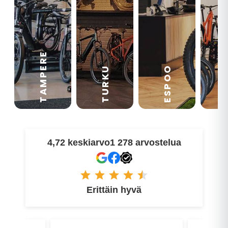
TAMPERE
VA
ESPOO
TURKU
4,72 keskiarvo
1 278 arvostelua
Erittäin hyvä