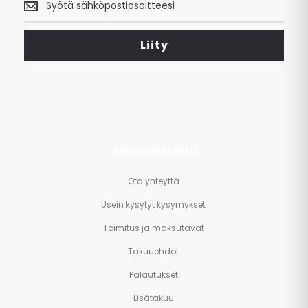
uusimmat
tarjoukset
<br>
Liity
ja
paljon
muuta.
ASIAKASPALVELU
Ota yhteyttä
Usein kysytyt kysymykset
Toimitus ja maksutavat
Takuuehdot
Palautukset
Lisätakuu