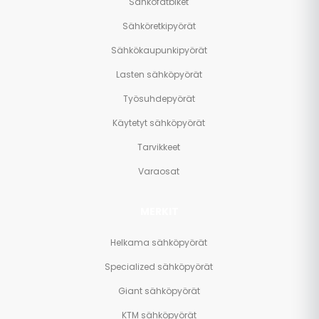
Sähköfatbiket
Sähköretkipyörät
Sähkökaupunkipyörät
Lasten sähköpyörät
Työsuhdepyörät
Käytetyt sähköpyörät
Tarvikkeet
Varaosat
MERKIT
Helkama sähköpyörät
Specialized sähköpyörät
Giant sähköpyörät
KTM sähköpyörät