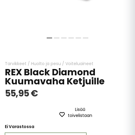
Skip
to
the
beginning
Tarvikkeet
/
Huolto ja pesu
/
Voiteluaineet
REX Black Diamond
of
the
Kuumavaha Ketjuille
images
gallery
55,95 €
Lisää
toivelistaan
Ei Varastossa