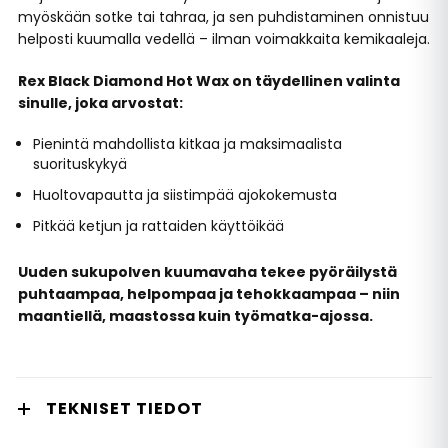
myöskään sotke tai tahraa, ja sen puhdistaminen onnistuu
helposti kuumalla vedellä – ilman voimakkaita kemikaaleja.
Rex Black Diamond Hot Wax on täydellinen valinta
sinulle, joka arvostat:
Pienintä mahdollista kitkaa ja maksimaalista
suorituskykyä
Huoltovapautta ja siistimpää ajokokemusta
Pitkää ketjun ja rattaiden käyttöikää
Uuden sukupolven kuumavaha tekee pyöräilystä
puhtaampaa, helpompaa ja tehokkaampaa – niin
maantiellä, maastossa kuin työmatka-ajossa.
TEKNISET TIEDOT