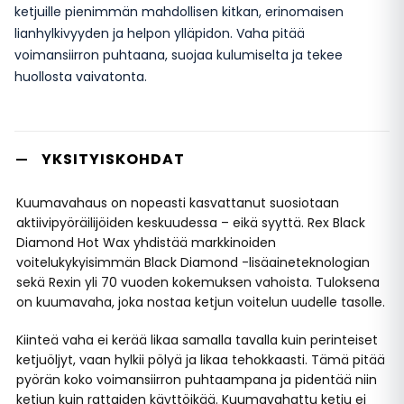
ketjuille pienimmän mahdollisen kitkan, erinomaisen
lianhylkivyyden ja helpon ylläpidon. Vaha pitää
voimansiirron puhtaana, suojaa kulumiselta ja tekee
huollosta vaivatonta.
YKSITYISKOHDAT
Kuumavahaus on nopeasti kasvattanut suosiotaan
aktiivipyöräilijöiden keskuudessa – eikä syyttä. Rex Black
Diamond Hot Wax yhdistää markkinoiden
voitelukykyisimmän Black Diamond -lisäaineteknologian
sekä Rexin yli 70 vuoden kokemuksen vahoista. Tuloksena
on kuumavaha, joka nostaa ketjun voitelun uudelle tasolle.
Kiinteä vaha ei kerää likaa samalla tavalla kuin perinteiset
ketjuöljyt, vaan hylkii pölyä ja likaa tehokkaasti. Tämä pitää
pyörän koko voimansiirron puhtaampana ja pidentää niin
ketjun kuin rattaiden käyttöikää. Kuumavahattu ketju ei