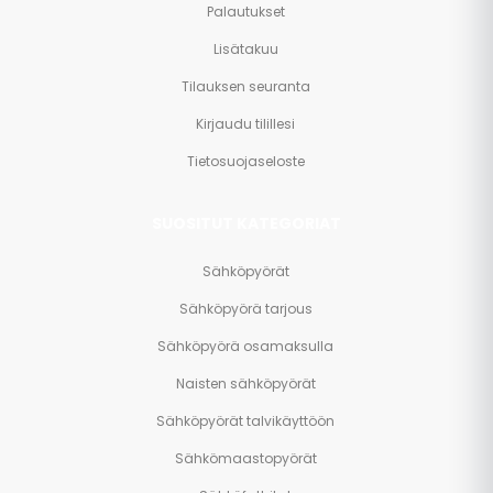
Palautukset
Lisätakuu
Tilauksen seuranta
Kirjaudu tilillesi
Tietosuojaseloste
SUOSITUT KATEGORIAT
Sähköpyörät
Sähköpyörä tarjous
Sähköpyörä osamaksulla
Naisten sähköpyörät
Sähköpyörät talvikäyttöön
Sähkömaastopyörät