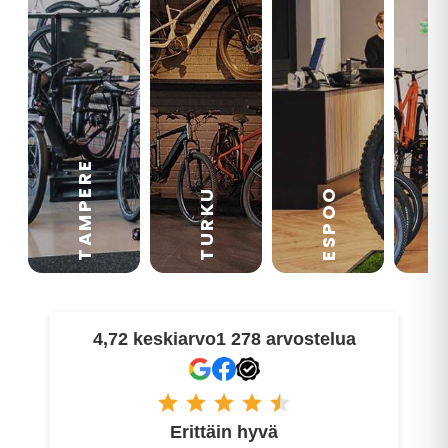
TAMPERE
VA
ESPOO
TURKU
4,72 keskiarvo
1 278 arvostelua
Erittäin hyvä