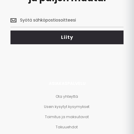
Saa
uusimmat
tarjoukset
<br>
Liity
ja
paljon
muuta.
ASIAKASPALVELU
Ota yhteyttä
Usein kysytyt kysymykset
Toimitus ja maksutavat
Takuuehdot