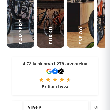
TAMPERE
VA
ESPOO
TURKU
4,72 keskiarvo
1 278 arvostelua
Erittäin hyvä
Oskari E
Petri V