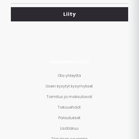
tarjoukset
<br>
Liity
ja
paljon
muuta.
ASIAKASPALVELU
Ota yhteyttä
Usein kysytyt kysymykset
Toimitus ja maksutavat
Takuuehdot
Palautukset
Lisätakuu
Tilauksen seuranta