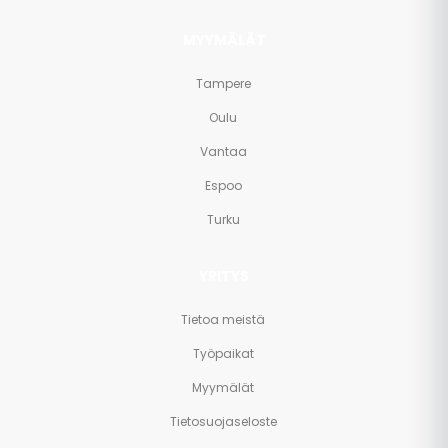
MYYMÄLÄT
Tampere
Oulu
Vantaa
Espoo
Turku
YRITYS
Tietoa meistä
Työpaikat
Myymälät
Tietosuojaseloste