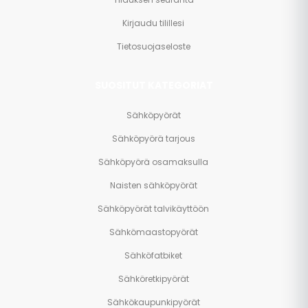
Kirjaudu tilillesi
Tietosuojaseloste
SUOSITUT KATEGORIAT
Sähköpyörät
Sähköpyörä tarjous
Sähköpyörä osamaksulla
Naisten sähköpyörät
Sähköpyörät talvikäyttöön
Sähkömaastopyörät
Sähköfatbiket
Sähköretkipyörät
Sähkökaupunkipyörät