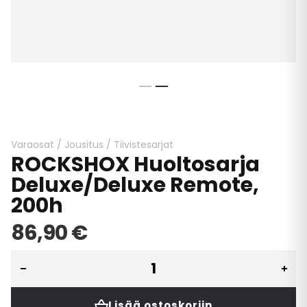
Skip
to
the
beginning
Varaosat
/
Jousitus
/
Tiivistesarjat
ROCKSHOX Huoltosarja
of
the
Deluxe/Deluxe Remote,
images
200h
gallery
86,90 €
Lisää ostoskoriin