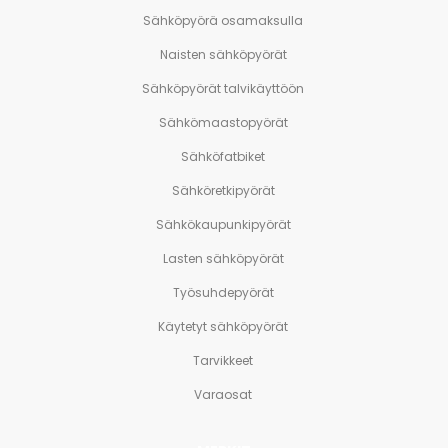
Sähköpyörä osamaksulla
Naisten sähköpyörät
Sähköpyörät talvikäyttöön
Sähkömaastopyörät
Sähköfatbiket
Sähköretkipyörät
Sähkökaupunkipyörät
Lasten sähköpyörät
Työsuhdepyörät
Käytetyt sähköpyörät
Tarvikkeet
Varaosat