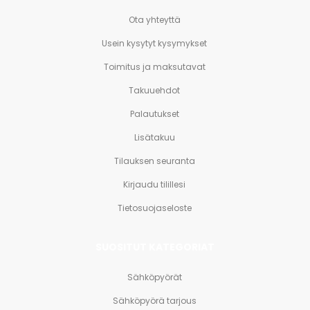
Ota yhteyttä
Usein kysytyt kysymykset
Toimitus ja maksutavat
Takuuehdot
Palautukset
Lisätakuu
Tilauksen seuranta
Kirjaudu tilillesi
Tietosuojaseloste
SUOSITUT KATEGORIAT
Sähköpyörät
Sähköpyörä tarjous