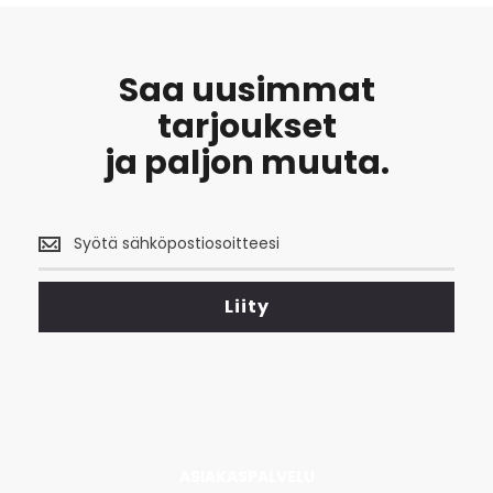
Saa uusimmat
tarjoukset
ja paljon muuta.
Saa
uusimmat
tarjoukset
<br>
Liity
ja
paljon
muuta.
ASIAKASPALVELU