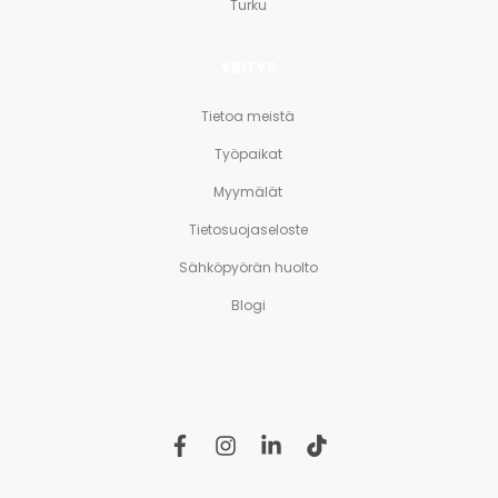
Turku
YRITYS
Tietoa meistä
Työpaikat
Myymälät
Tietosuojaseloste
Sähköpyörän huolto
Blogi
f
i
l
t
a
n
i
i
c
s
n
k