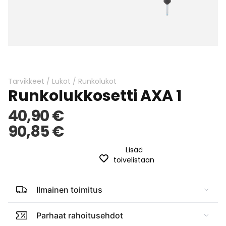
Skip
to
the
beginning
Tarvikkeet
/
Lukot
/
Runkolukot
Runkolukkosetti AXA 1
of
the
40,90 €
images
gallery
90,85 €
Lisää
toivelistaan
Ilmainen toimitus
Parhaat rahoitusehdot