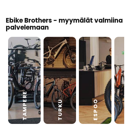
Ebike Brothers - myymälät valmiina
palvelemaan
TAMPERE
VA
ESPOO
TURKU