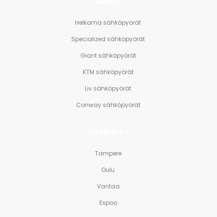
MERKIT
Helkama sähköpyörät
Specialized sähköpyörät
Giant sähköpyörät
KTM sähköpyörät
Liv sähköpyörät
Conway sähköpyörät
MYYMÄLÄT
Tampere
Oulu
Vantaa
Espoo