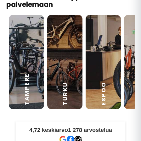
palvelemaan
TAMPERE
VA
ESPOO
TURKU
4,72 keskiarvo
1 278 arvostelua