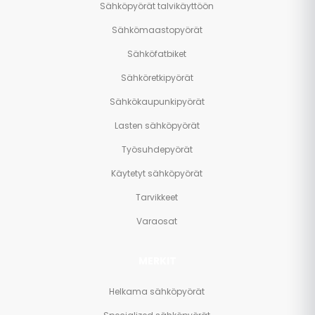
Sähköpyörät talvikäyttöön
Sähkömaastopyörät
Sähköfatbiket
Sähköretkipyörät
Sähkökaupunkipyörät
Lasten sähköpyörät
Työsuhdepyörät
Käytetyt sähköpyörät
Tarvikkeet
Varaosat
MERKIT
Helkama sähköpyörät