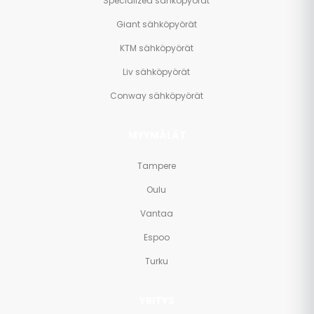
Specialized sähköpyörät
Giant sähköpyörät
KTM sähköpyörät
Liv sähköpyörät
Conway sähköpyörät
MYYMÄLÄT
Tampere
Oulu
Vantaa
Espoo
Turku
YRITYS