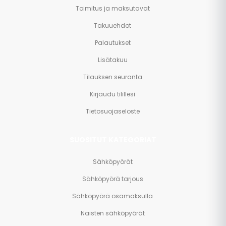
Toimitus ja maksutavat
Takuuehdot
Palautukset
Lisätakuu
Tilauksen seuranta
Kirjaudu tilillesi
Tietosuojaseloste
SUOSITUT KATEGORIAT
Sähköpyörät
Sähköpyörä tarjous
Sähköpyörä osamaksulla
Naisten sähköpyörät