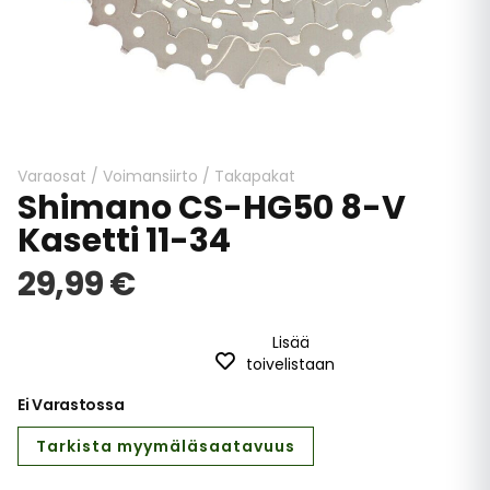
Skip
to
the
beginning
Varaosat
/
Voimansiirto
/
Takapakat
Shimano CS-HG50 8-V
of
the
Kasetti 11-34
images
gallery
29,99 €
Lisää
toivelistaan
Ei Varastossa
Tarkista myymäläsaatavuus