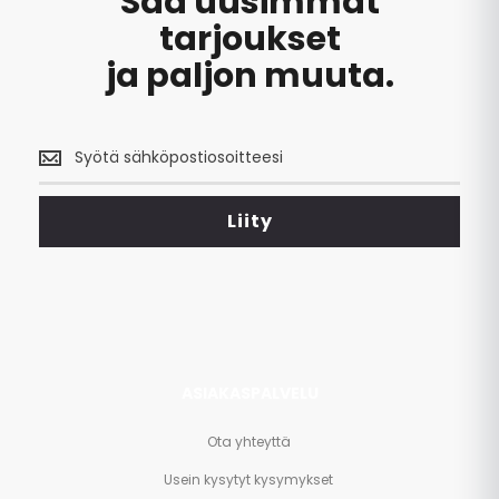
Saa uusimmat
tarjoukset
ja paljon muuta.
Saa
uusimmat
tarjoukset
<br>
Liity
ja
paljon
muuta.
ASIAKASPALVELU
Ota yhteyttä
Usein kysytyt kysymykset