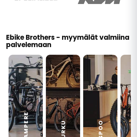
Ebike Brothers - myymälät valmiina
palvelemaan
TAMPERE
VA
ESPOO
TURKU