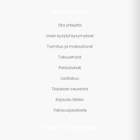
ASIAKASPALVELU
Ota yhteyttä
Usein kysytyt kysymykset
Toimitus ja maksutavat
Takuuehdot
Palautukset
Lisätakuu
Tilauksen seuranta
Kirjaudu tilillesi
Tietosuojaseloste
SUOSITUT KATEGORIAT