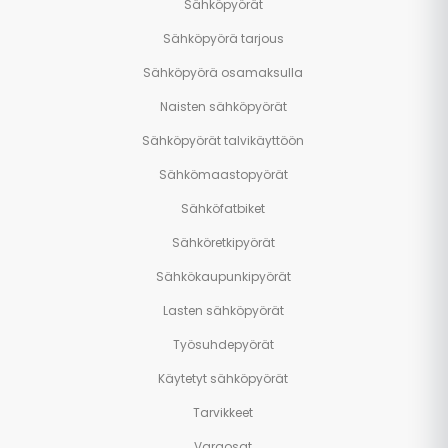
Sähköpyörät
Sähköpyörä tarjous
Sähköpyörä osamaksulla
Naisten sähköpyörät
Sähköpyörät talvikäyttöön
Sähkömaastopyörät
Sähköfatbiket
Sähköretkipyörät
Sähkökaupunkipyörät
Lasten sähköpyörät
Työsuhdepyörät
Käytetyt sähköpyörät
Tarvikkeet
Varaosat