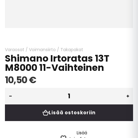
Skip
to
the
beginning
Varaosat
/
Voimansiirto
/
Takapakat
Shimano Irtoratas 13T
of
the
M8000 11-Vaihteinen
images
gallery
10,50 €
Lisää ostoskoriin
Lisää