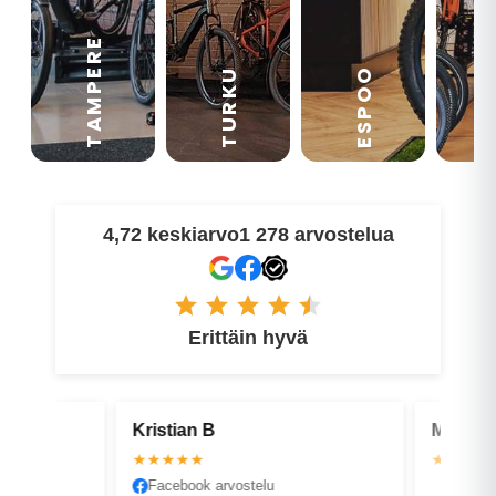
TAMPERE
VA
ESPOO
TURKU
4,72 keskiarvo
1 278 arvostelua
Erittäin hyvä
Kristian B
Matti-Ka
★★★★★
★★★★
Facebook arvostelu
Faceboo