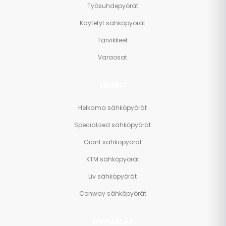
Työsuhdepyörät
Käytetyt sähköpyörät
Tarvikkeet
Varaosat
MERKIT
Helkama sähköpyörät
Specialized sähköpyörät
Giant sähköpyörät
KTM sähköpyörät
Liv sähköpyörät
Conway sähköpyörät
MYYMÄLÄT