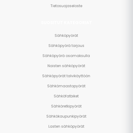
Tietosuojaseloste
SUOSITUT KATEGORIAT
Sähköpyörät
Sähköpyörä tarjous
Sähköpyörä osamaksulla
Naisten sähköpyörät
Sähköpyörät talvikäyttöön
Sähkömaastopyörät
Sähköfatbiket
Sähköretkipyörät
Sähkökaupunkipyörät
Lasten sähköpyörät