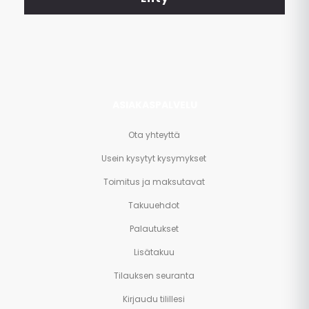
ja
paljon
muuta.
ASIAKASPALVELU
Ota yhteyttä
Usein kysytyt kysymykset
Toimitus ja maksutavat
Takuuehdot
Palautukset
Lisätakuu
Tilauksen seuranta
Kirjaudu tilillesi