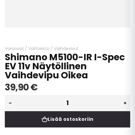
Skip
to
the
beginning
Varaosat
/
Vaihteisto
/
Vaihdevivut
Shimano M5100-IR I-Spec
of
the
EV 11v Näytöllinen
images
Vaihdevipu Oikea
gallery
39,90 €
Lisää ostoskoriin