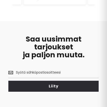
Lopput
tyytyv
vanhan 
Saa uusimmat
tarjoukset
ja paljon muuta.
Saa
uusimmat
tarjoukset
<br>
Liity
ja
paljon
muuta.