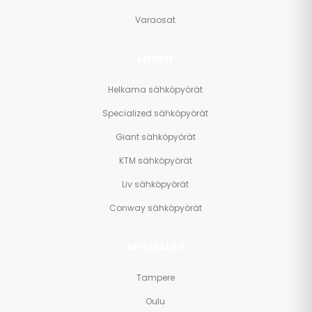
Varaosat
MERKIT
Helkama sähköpyörät
Specialized sähköpyörät
Giant sähköpyörät
KTM sähköpyörät
Liv sähköpyörät
Conway sähköpyörät
MYYMÄLÄT
Tampere
Oulu