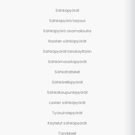
Sähköpyörät
Sähköpyörä tarjous
Sähköpyörä osamaksulla
Naisten sähköpyörät
Sähköpyörät talvikäyttöön
Sähkömaastopyörät
Sähköfatbiket
Sähköretkipyörät
Sähkökaupunkipyörät
Lasten sähköpyörät
Työsuhdepyörät
Käytetyt sähköpyörät
Tarvikkeet