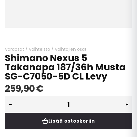
Skip
to
the
beginning
Varaosat
/
Vaihteisto
/
Vaihtajien osat
Shimano Nexus 5
of
the
Takanapa 187/36h Musta
images
SG-C7050-5D CL Levy
gallery
259,90 €
Lisää ostoskoriin