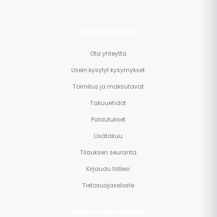
ASIAKASPALVELU
Ota yhteyttä
Usein kysytyt kysymykset
Toimitus ja maksutavat
Takuuehdot
Palautukset
Lisätakuu
Tilauksen seuranta
Kirjaudu tilillesi
Tietosuojaseloste
SUOSITUT KATEGORIAT