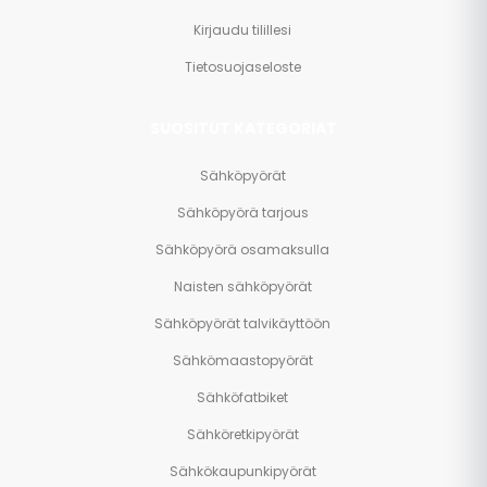
Kirjaudu tilillesi
Tietosuojaseloste
SUOSITUT KATEGORIAT
Sähköpyörät
Sähköpyörä tarjous
Sähköpyörä osamaksulla
Naisten sähköpyörät
Sähköpyörät talvikäyttöön
Sähkömaastopyörät
Sähköfatbiket
Sähköretkipyörät
Sähkökaupunkipyörät