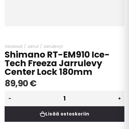
Skip
to
the
beginning
Varaosat
/
Jarrut
/
Jarrulevyt
Shimano RT-EM910 Ice-
of
the
Tech Freeza Jarrulevy
images
Center Lock 180mm
gallery
89,90 €
Lisää ostoskoriin