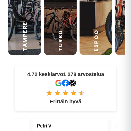
TAMPERE
VA
ESPOO
TURKU
4,72 keskiarvo
1 278 arvostelua
Erittäin hyvä
Petri V
Raine T