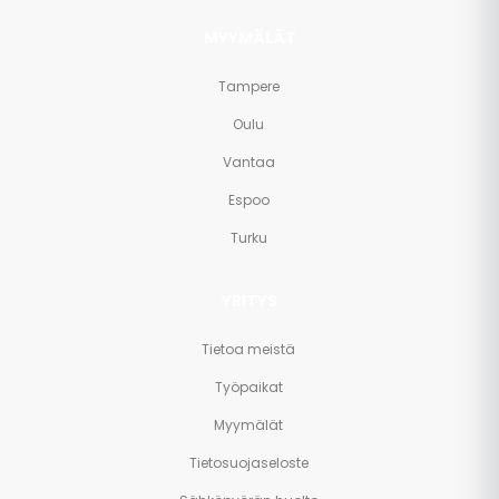
MYYMÄLÄT
Tampere
Oulu
Vantaa
Espoo
Turku
YRITYS
Tietoa meistä
Työpaikat
Myymälät
Tietosuojaseloste