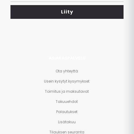
tarjoukset
<br>
Liity
ja
paljon
muuta.
ASIAKASPALVELU
Ota yhteyttä
Usein kysytyt kysymykset
Toimitus ja maksutavat
Takuuehdot
Palautukset
Lisätakuu
Tilauksen seuranta