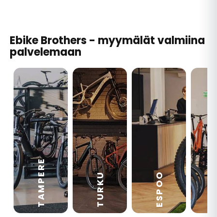
Ebike Brothers - myymälät valmiina
palvelemaan
TAMPERE
VA
ESPOO
TURKU