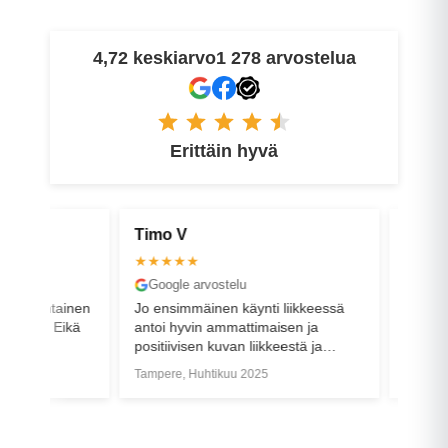
4,72 keskiarvo
1 278 arvostelua
Erittäin hyvä
Timo V
Henri K
★★★★★
★★★★
Google arvostelu
Google a
lökohtainen
Jo ensimmäinen käynti liikkeessä
Todella no
olla. Eikä
antoi hyvin ammattimaisen ja
palvelua 
a
positiivisen kuvan liikkeestä ja
hankinnan
 samalla
henkilökunnasta. Tänään sain
onnistui j
Tampere, Huhtikuu 2025
Tampere, S
ensimmäisen pyörän mukaani ja
hoidettiin
asiallisen opastuksen tuotteeseen.
nopeasti.
Kaikki meni oikein mainiosti.