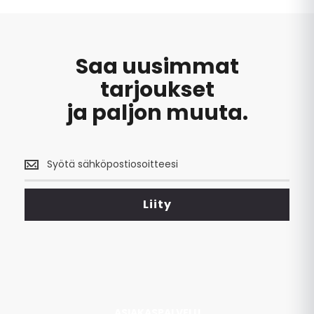
Saa uusimmat
tarjoukset
ja paljon muuta.
Saa
uusimmat
tarjoukset
<br>
Liity
ja
paljon
muuta.
ASIAKASPALVELU