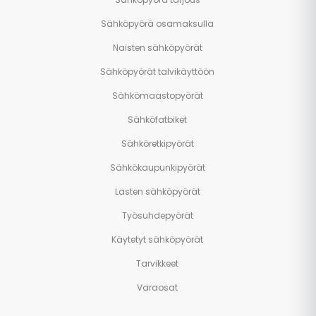
Sähköpyörä osamaksulla
Naisten sähköpyörät
Sähköpyörät talvikäyttöön
Sähkömaastopyörät
Sähköfatbiket
Sähköretkipyörät
Sähkökaupunkipyörät
Lasten sähköpyörät
Työsuhdepyörät
Käytetyt sähköpyörät
Tarvikkeet
Varaosat