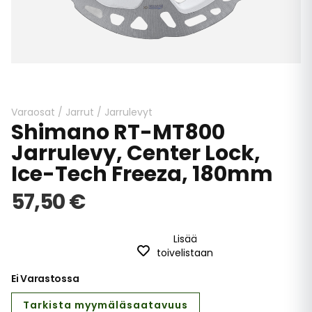
Skip
to
the
beginning
Varaosat
/
Jarrut
/
Jarrulevyt
Shimano RT-MT800
of
the
Jarrulevy, Center Lock,
images
Ice-Tech Freeza, 180mm
gallery
57,50 €
Lisää
toivelistaan
Ei Varastossa
Tarkista myymäläsaatavuus