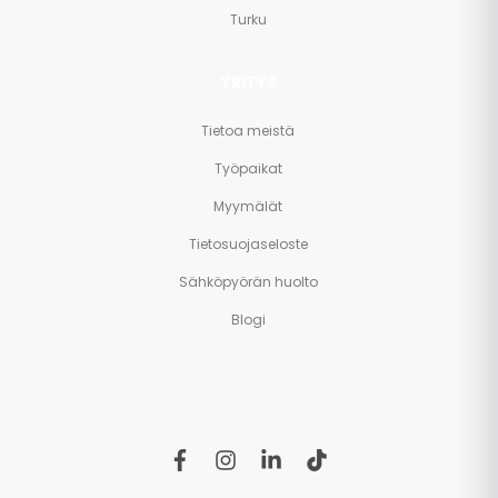
Turku
YRITYS
Tietoa meistä
Työpaikat
Myymälät
Tietosuojaseloste
Sähköpyörän huolto
Blogi
f
i
l
t
a
n
i
i
c
s
n
k