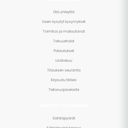
Ota yhteyttä
Usein kysytyt kysymykset
Toimitus ja maksutavat
Takuuehdot
Palautukset
Lisätakuu
Tilauksen seuranta
Kirjaudu tilillesi
Tietosuojaseloste
SUOSITUT KATEGORIAT
Sähköpyörät
Sähköpyörä tarjous