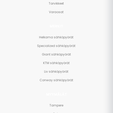
Tarvikkeet
Varaosat
MERKIT
Helkama sähköpyörät
Specialized sähköpyörät
Giant sähköpyörät
KTM sähköpyörät
Liv sähköpyörät
Conway sähköpyörät
MYYMÄLÄT
Tampere