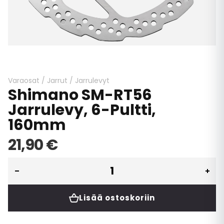
Skip
to
the
beginning
Varaosat
/
Jarrut
/
Jarrulevyt
Shimano SM-RT56
of
the
Jarrulevy, 6-Pultti,
images
160mm
gallery
21,90 €
Lisää ostoskoriin