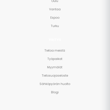
Oulu
Vantaa
Espoo
Turku
YRITYS
Tietoa meistä
Työpaikat
Myymälät
Tietosuojaseloste
Sähköpyörän huolto
Blogi