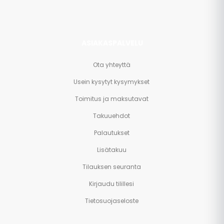
ASIAKASPALVELU
Ota yhteyttä
Usein kysytyt kysymykset
Toimitus ja maksutavat
Takuuehdot
Palautukset
Lisätakuu
Tilauksen seuranta
Kirjaudu tilillesi
Tietosuojaseloste