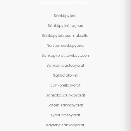
SUOSITUT KATEGORIAT
Sähköpyörät
Sähköpyörä tarjous
Sähköpyörä osamaksulla
Naisten sähköpyörät
Sähköpyörät talvikäyttöön
Sähkömaastopyörät
Sähköfatbiket
Sähköretkipyörät
Sähkökaupunkipyörät
Lasten sähköpyörät
Työsuhdepyörät
Käytetyt sähköpyörät