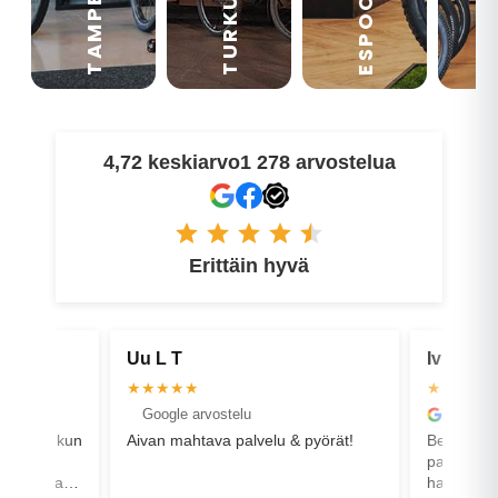
TAMPERE
VA
ESPOO
TURKU
4,72 keskiarvo
1 278 arvostelua
Erittäin hyvä
 L T
Ivika H
★★★★
★★★★★
Google arvostelu
Google arvostelu
van mahtava palvelu & pyörät!
Best service ever! Henkilökoht
palvelu isolla ammattitaidolla. 
haittaa opettaa asiakasta