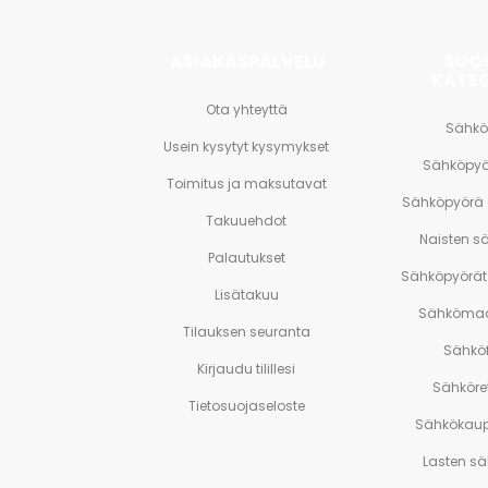
ASIAKASPALVELU
SUO
KATE
Ota yhteyttä
Sähkö
Usein kysytyt kysymykset
Sähköpyö
Toimitus ja maksutavat
Sähköpyörä
Takuuehdot
Naisten s
Palautukset
Sähköpyörät 
Lisätakuu
Sähkömaa
Tilauksen seuranta
Sähköf
Kirjaudu tilillesi
Sähköre
Tietosuojaseloste
Sähkökaup
Lasten s