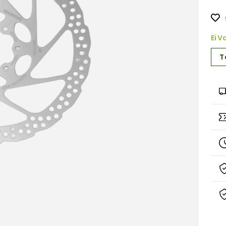
Ei V
T