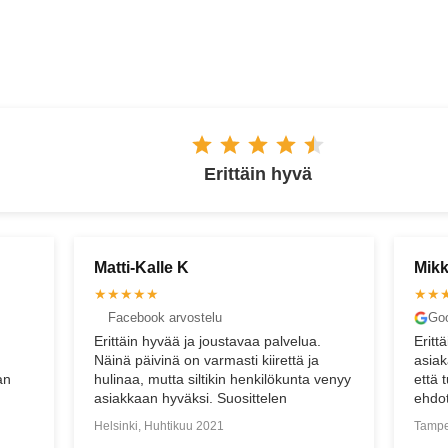
ESPOO
Erittäin hyvä
Mikko M
Arto
★★★★★
★★
Google arvostelu
Fac
.
Erittäin asiantuntevaa, reipasta ja
Erino
asiakaslähtöistä palvelua, sen lisäksi,
asiak
 venyy
että tuotteet ovat hyviä. Suosittelen
ostet
ehdottomasti
Tampere, Syyskuu 2024
Helsi