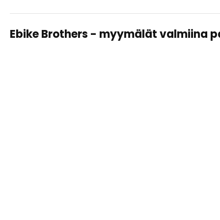
Ebike Brothers - myymälät valmiina 
TAMPERE LAHDESJÄRVI
Sähköpyörät, huollot ja varusteet – saman katon alta
helposti ja asiantuntevasti.
Näytä
tiedot