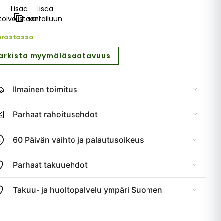
Lisää
Lisää
toivelistaan
vertailuun
arastossa
arkista myymäläsaatavuus
Ilmainen toimitus
Parhaat rahoitusehdot
60 Päivän vaihto ja palautusoikeus
Parhaat takuuehdot
Takuu- ja huoltopalvelu ympäri Suomen