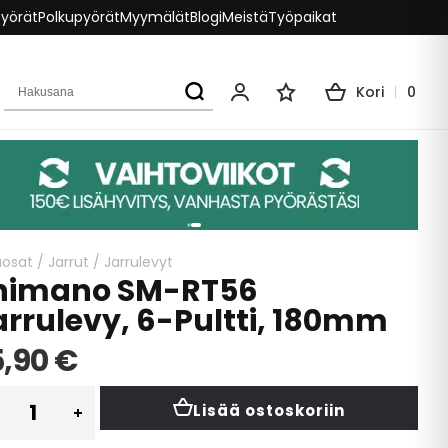
pyörät
Polkupyörät
Myymälät
Blogi
Meistä
Työpaikat
Hakusana
Kori
0
Oma tili
Toivelista
aosat
/
Jarrut
/
Jarrulevyt
himano SM-RT56
arrulevy, 6-Pultti, 180mm
5,90 €
Lisää ostoskoriin