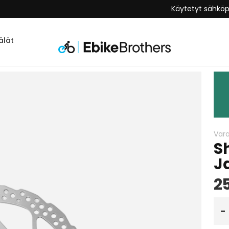
n
Käytetyt sähkö
lät
Var
S
J
2