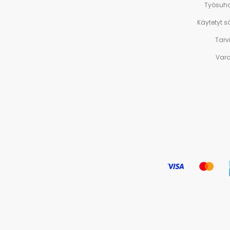
Työsuh
Käytetyt 
Tarv
Var