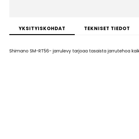
Skip
to
YKSITYISKOHDAT
TEKNISET TIEDOT
the
beginning
of
Shimano SM-RT56- jarrulevy tarjoaa tasaista jarrutehoa kaik
the
images
gallery