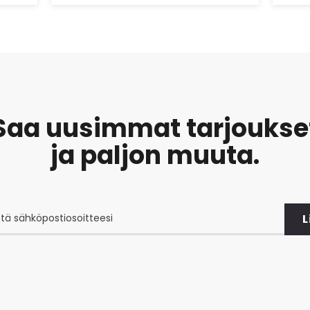
Saa uusimmat tarjoukse
ja paljon muuta.
L
at
et