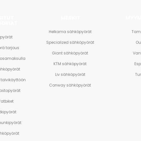
SITUT
MERKIT
MYYM
GORIAT
Helkama sähköpyörät
Tam
pyörät
Specialized sähköpyörät
Ou
rä tarjous
Giant sähköpyörät
Van
 osamaksulla
KTM sähköpyörät
Es
ähköpyörät
Liv sähköpyörät
Tu
talvikäyttöön
Conway sähköpyörät
stopyörät
atbiket
tkipyörät
unkipyörät
ähköpyörät