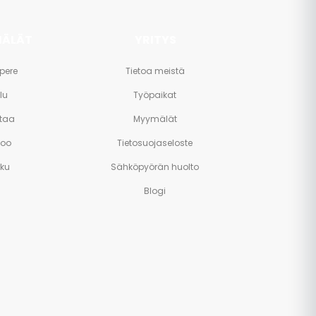
ÄLÄT
YRITYS
pere
Tietoa meistä
lu
Työpaikat
taa
Myymälät
poo
Tietosuojaseloste
rku
Sähköpyörän huolto
Blogi