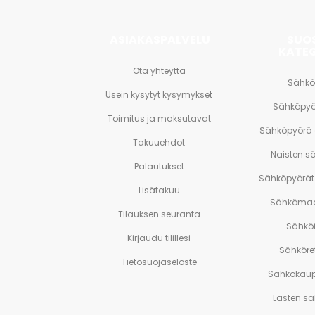
ASIAKASPALVELU
SUO
KATE
Ota yhteyttä
Sähkö
Usein kysytyt kysymykset
Sähköpyö
Toimitus ja maksutavat
Sähköpyörä
Takuuehdot
Naisten s
Palautukset
Sähköpyörät 
Lisätakuu
Sähkömaa
Tilauksen seuranta
Sähköf
Kirjaudu tilillesi
Sähköre
Tietosuojaseloste
Sähkökaup
Lasten s