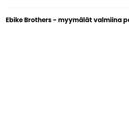
Ebike Brothers - myymälät valmiina 
TAMPERE LAHDESJÄRVI
Sähköpyörät, huollot ja varusteet – saman katon alta
helposti ja asiantuntevasti.
Näytä
tiedot