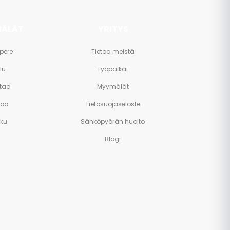
ÄLÄT
YRITYS
pere
Tietoa meistä
lu
Työpaikat
taa
Myymälät
poo
Tietosuojaseloste
rku
Sähköpyörän huolto
Blogi