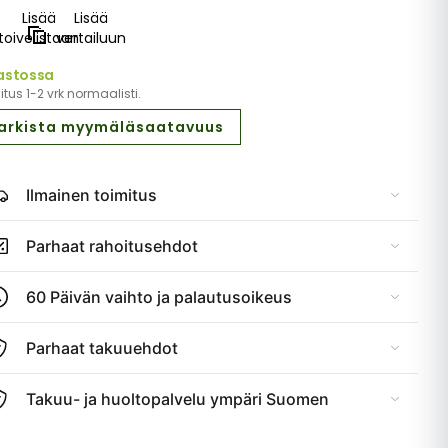
Lisää
Lisää
toivelistaan
vertailuun
astossa
tus 1-2 vrk normaalisti.
arkista myymäläsaatavuus
Ilmainen toimitus
Parhaat rahoitusehdot
60 Päivän vaihto ja palautusoikeus
Parhaat takuuehdot
Takuu- ja huoltopalvelu ympäri Suomen