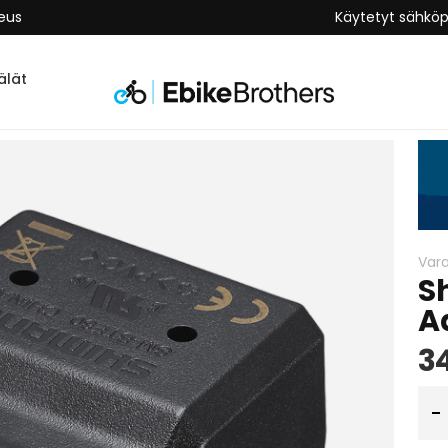
keus
Käytetyt sähkö
lät
Var
S
A
3