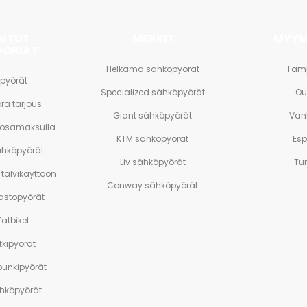
SITUT
MERKIT
MYYM
GORIAT
Helkama sähköpyörät
Tam
pyörät
Specialized sähköpyörät
Ou
rä tarjous
Giant sähköpyörät
Van
 osamaksulla
KTM sähköpyörät
Es
ähköpyörät
Liv sähköpyörät
Tu
talvikäyttöön
Conway sähköpyörät
stopyörät
atbiket
tkipyörät
unkipyörät
ähköpyörät