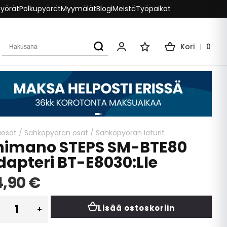
pyörät
Polkupyörät
Myymälät
Blogi
Meistä
Työpaikat
Hakusana
Kori
0
Oma tili
Toivelista
aosat
/
Sähköpyörän osat
/
Sähköpyörän laturit
himano STEPS SM-BTE80
dapteri BT-E8030:lle
4,90 €
Lisää ostoskoriin