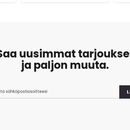
tekemään.
Saa uusimmat tarjoukse
ja paljon muuta.
L
at
et