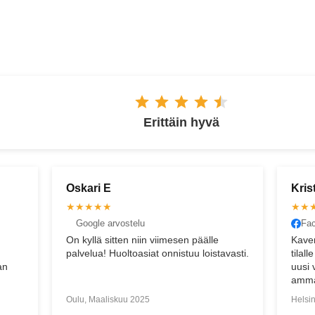
ESPOO
Erittäin hyvä
Kristian B
Virv
★★★★★
★★
Facebook arvostelu
Fac
Kaverit vaihtoi hienosti vanhan moottorin
Hien
vasti.
tilalle korvaavan. Ei sopinut heittämällä
pyyde
uusi vanhan paikalle, mutta
asiak
ammattitaitoisesti tekivät runkoon tilaa,
jotta uusi meni kohdilleen. Arvostan.
Helsinki, Heinäkuu 2021
Helsi
Useampi muu paikka ei pystynyt tätä