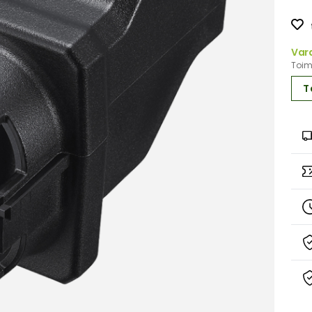
Var
Toimi
T