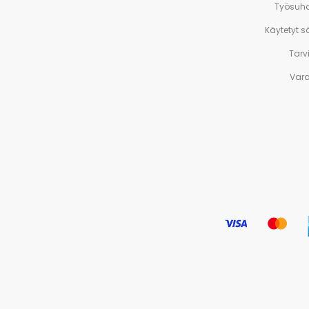
Työsuh
Käytetyt 
Tarv
Var