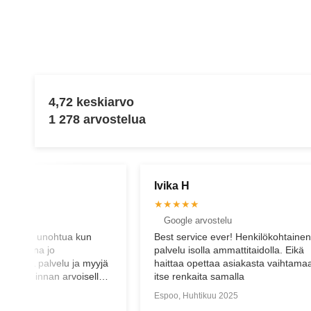
4,72 keskiarvo
1 278 arvostelua
Oskari E
★★★★★
elu
Google arvostelu
er! Henkilökohtainen
On kyllä sitten niin viimesen päälle
mmattitaidolla. Eikä
palvelua! Huoltoasiat onnistuu loista
a asiakasta vaihtamaan
amalla
2025
Oulu, Maaliskuu 2025