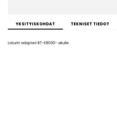
Skip
to
YKSITYISKOHDAT
TEKNISET TIEDOT
the
beginning
of
Laturin adapteri BT-E8030- akulle.
the
images
gallery