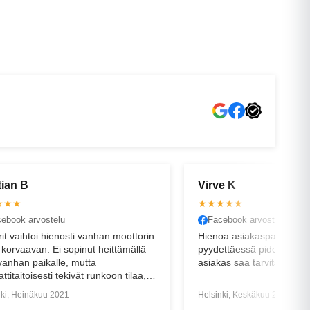
VANTAA
OULU
e K
Erik H
★★★
★★★★★
ebook arvostelu
Facebook arvostelu
oa asiakaspalvelua. Neuvoa
Erinomainen asiakaspalve
ttäessä pidetään huoli, että
as saa tarvitsemansa avun.
nki, Keskäkuu 2021
Helsinki, Lokakuu 2019