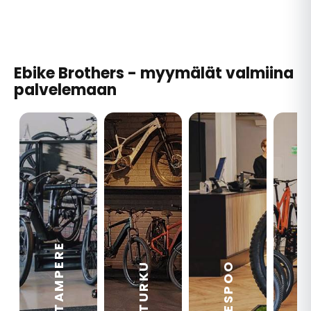
Ebike Brothers - myymälät valmiina
palvelemaan
TAMPERE
VA
ESPOO
TURKU