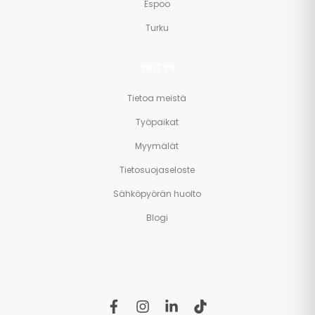
Espoo
Turku
YRITYS
Tietoa meistä
Työpaikat
Myymälät
Tietosuojaseloste
Sähköpyörän huolto
Blogi
f
i
l
t