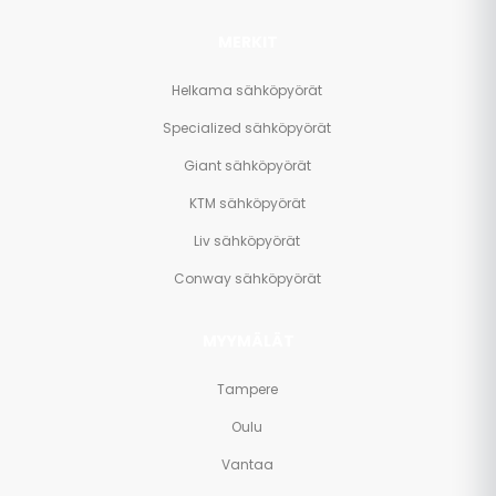
MERKIT
Helkama sähköpyörät
Specialized sähköpyörät
Giant sähköpyörät
KTM sähköpyörät
Liv sähköpyörät
Conway sähköpyörät
MYYMÄLÄT
Tampere
Oulu
Vantaa