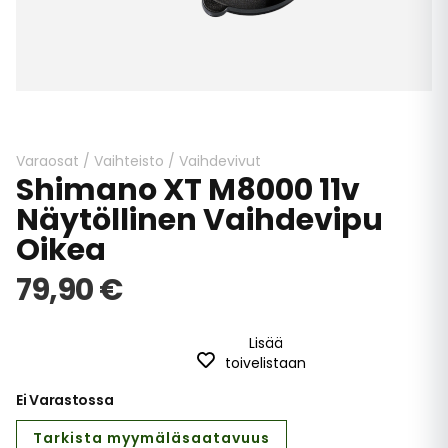
Skip
to
the
beginning
Varaosat
/
Vaihteisto
/
Vaihdevivut
Shimano XT M8000 11v
of
the
Näytöllinen Vaihdevipu
images
Oikea
gallery
79,90 €
Lisää
toivelistaan
Ei Varastossa
Tarkista myymäläsaatavuus