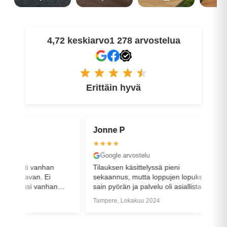
4,72 keskiarvo
1 278 arvostelua
Erittäin hyvä
Jonne P
Petri V
★★★★
★★★★
Google arvostelu
Faceboo
vanhan
Tilauksen käsittelyssä pieni
Ostin pyör
n. Ei
sekaannus, mutta loppujen lopuksi
oli, etten
 vanhan
sain pyörän ja palvelu oli asiallista.
kun olisi
itoisesti
halvempi. 
Tampere, Lokakuu 2024
Helsinki, 
ta uusi meni
rikki (ovh 
Useampi muu
pihaan ja 
tekemään.
matkaa uud