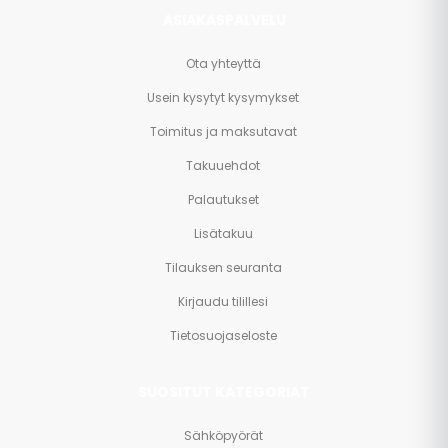
ASIAKASPALVELU
Ota yhteyttä
Usein kysytyt kysymykset
Toimitus ja maksutavat
Takuuehdot
Palautukset
Lisätakuu
Tilauksen seuranta
Kirjaudu tilillesi
Tietosuojaseloste
SUOSITUT KATEGORIAT
Sähköpyörät