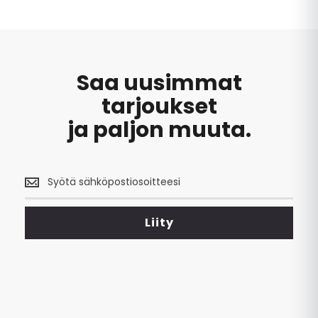
hoidettu,
Saa uusimmat
tarjoukset
ja paljon muuta.
Saa
uusimmat
tarjoukset
<br>
Liity
ja
paljon
muuta.