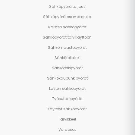
Sähköpyörä tarjous
Sähköpyörä osamaksulla
Naisten sähköpyörät
Sähköpyörät talvikäyttöön
Sähkömaastopyörät
Sähköfatbiket
Sähköretkipyörät
Sähkökaupunkipyörät
Lasten sähköpyörät
Työsuhdepyörät
Käytetyt sähköpyörät
Tarvikkeet
Varaosat