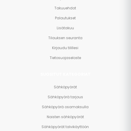
Takuuehdot
Palautukset
Lisätakuu
Tilauksen seuranta
Kirjaudu tilillesi
Tietosuojaseloste
SUOSITUT KATEGORIAT
Sähköpyörät
Sähköpyörä tarjous
Sähköpyörä osamaksulla
Naisten sähköpyörät
Sähköpyörät talvikäyttöön