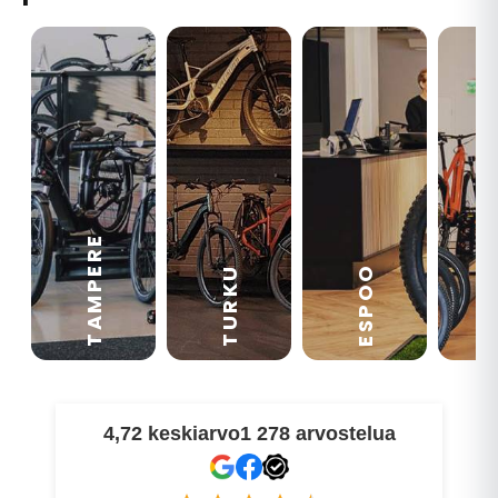
TAMPERE
VA
ESPOO
TURKU
4,72 keskiarvo
1 278 arvostelua