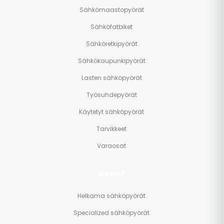
Sähkömaastopyörät
Sähköfatbiket
Sähköretkipyörät
Sähkökaupunkipyörät
Lasten sähköpyörät
Työsuhdepyörät
Käytetyt sähköpyörät
Tarvikkeet
Varaosat
MERKIT
Helkama sähköpyörät
Specialized sähköpyörät