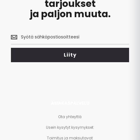
tarjoukset
ja paljon muuta.
Saa
uusimmat
tarjoukset
<br>
Liity
ja
paljon
muuta.
ASIAKASPALVELU
Ota yhteyttä
Usein kysytyt kysymykset
Toimitus ja maksutavat