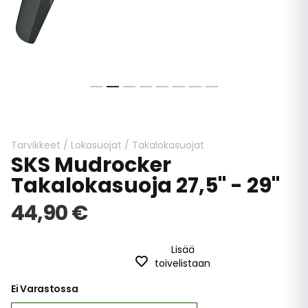
Skip
to
the
beginning
Tarvikkeet
/
Lokasuojat
/
Takalokasuojat
SKS Mudrocker
of
the
Takalokasuoja 27,5" - 29"
images
gallery
44,90 €
Lisää
toivelistaan
Ei Varastossa