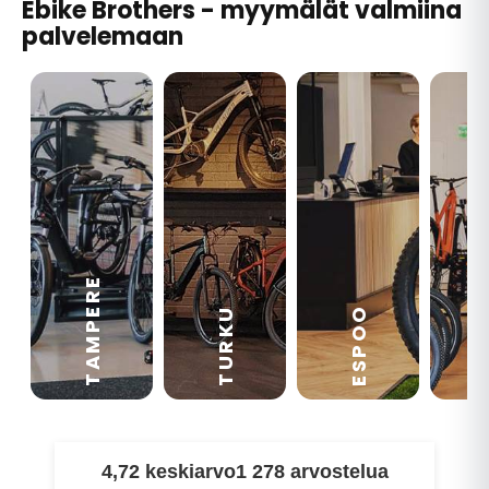
Ebike Brothers - myymälät valmiina
palvelemaan
TAMPERE
VA
ESPOO
TURKU
4,72 keskiarvo
1 278 arvostelua