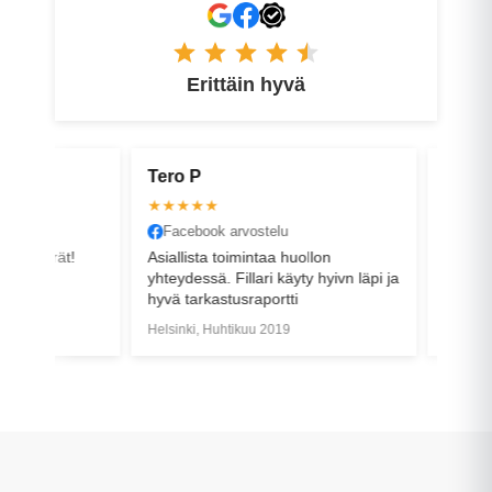
Erittäin hyvä
Tero P
Jonne P
★★★★★
★★★★
Facebook arvostelu
Google a
 pyörät!
Asiallista toimintaa huollon
Tilauksen 
yhteydessä. Fillari käyty hyivn läpi ja
sekaannus
hyvä tarkastusraportti
sain pyörän
Helsinki, Huhtikuu 2019
Tampere, L