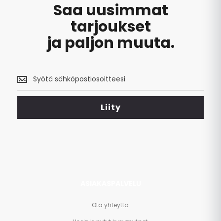
Saa uusimmat
tarjoukset
ja paljon muuta.
Saa
uusimmat
tarjoukset
<br>
Liity
ja
paljon
muuta.
ASIAKASPALVELU
Ota yhteyttä