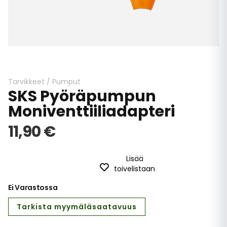
Skip
to
the
beginning
Tarvikkeet
/
Pumput
SKS Pyöräpumpun
of
the
Moniventtiiliadapteri
images
gallery
11,90 €
Lisää
toivelistaan
Ei Varastossa
Tarkista myymäläsaatavuus