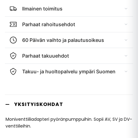
Ilmainen toimitus
Parhaat rahoitusehdot
60 Päivän vaihto ja palautusoikeus
Parhaat takuuehdot
Takuu- ja huoltopalvelu ympäri Suomen
YKSITYISKOHDAT
Moniventtiiliadapteri pyöränpumppuihin. Sopii AV, SV ja DV-
venttiileihin.