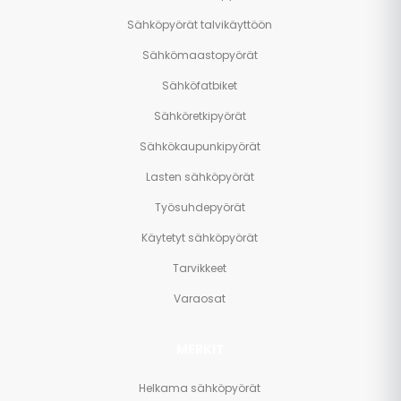
Sähköpyörät talvikäyttöön
Sähkömaastopyörät
Sähköfatbiket
Sähköretkipyörät
Sähkökaupunkipyörät
Lasten sähköpyörät
Työsuhdepyörät
Käytetyt sähköpyörät
Tarvikkeet
Varaosat
MERKIT
Helkama sähköpyörät