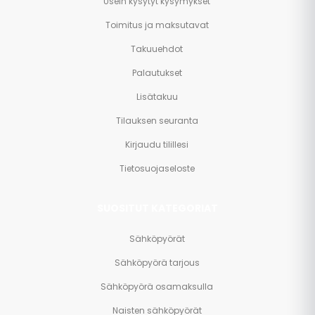
Usein kysytyt kysymykset
Toimitus ja maksutavat
Takuuehdot
Palautukset
Lisätakuu
Tilauksen seuranta
Kirjaudu tilillesi
Tietosuojaseloste
SUOSITUT KATEGORIAT
Sähköpyörät
Sähköpyörä tarjous
Sähköpyörä osamaksulla
Naisten sähköpyörät