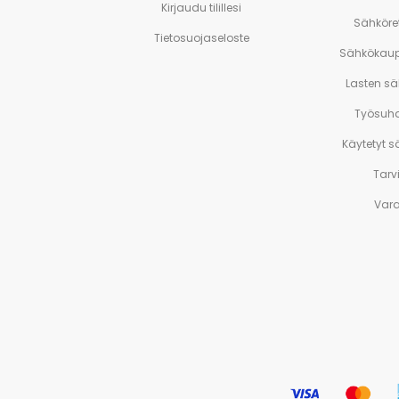
Kirjaudu tilillesi
Sähköre
Tietosuojaseloste
Sähkökaup
Lasten s
Työsuh
Käytetyt 
Tarv
Var