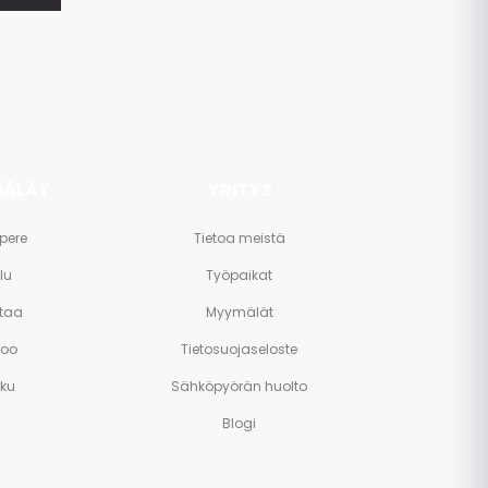
ÄLÄT
YRITYS
pere
Tietoa meistä
lu
Työpaikat
taa
Myymälät
poo
Tietosuojaseloste
rku
Sähköpyörän huolto
Blogi