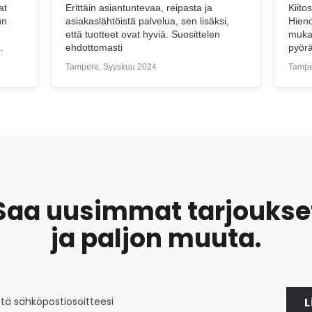
Kiitos paljon hienosta arvostelusta Timo!
Viera
i,
Hienoa kuulla, että kaikki sujui odotusten
pyörä
mukaisesti– mukavia hetkiä uuden
pitkä
pyörän kanssa!
Pluss
toim
Tampere, Maaliskuu 2025
Espoo
nouto
yhte
Saa uusimmat tarjoukse
ja paljon muuta.
L
at