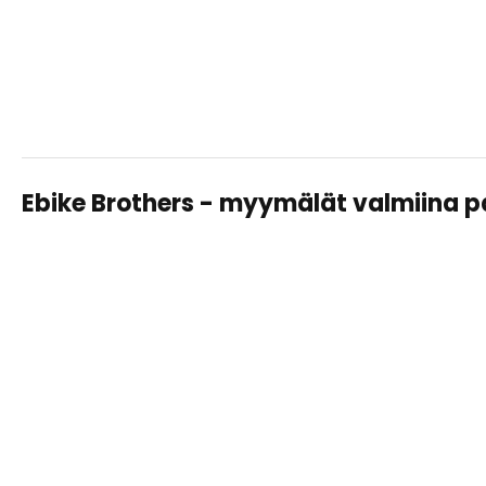
Ebike Brothers - myymälät valmiina 
TAMPERE LAHDESJÄRVI
Sähköpyörät, huollot ja varusteet – saman katon alta
helposti ja asiantuntevasti.
Näytä
tiedot