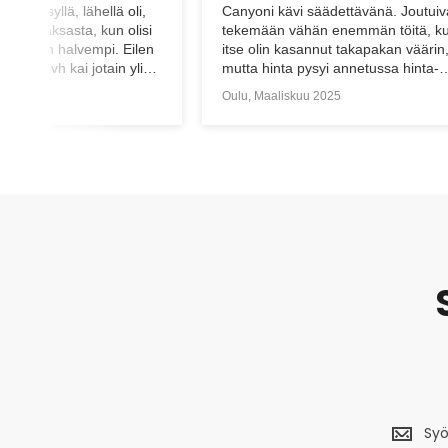
äädettävänä. Joutuivat
Erittäin asiantuntevaa, reipasta ja
n enemmän töitä, kun
asiakaslähtöistä palvelua, sen lisäks
nut takapakan väärin,
että tuotteet ovat hyviä. Suosittelen
yi annetussa hinta-
ehdottomasti
pa pikkuisen vinossa ollut
2025
Tampere, Syyskuu 2024
oli suoristettu. Mukavaa
len varmasti jatkossakin
telen lämpimästi muitakin
Saa
uusimm