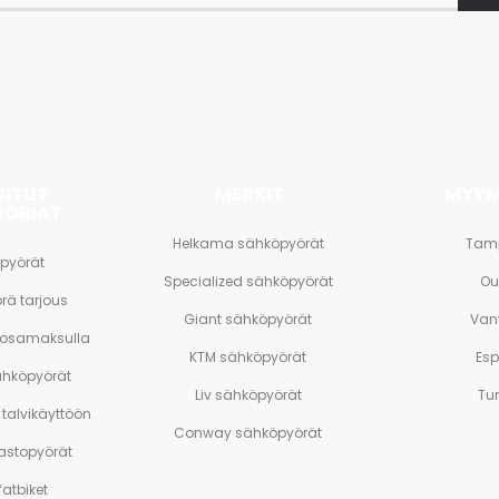
et
SITUT
MERKIT
MYYM
GORIAT
Helkama sähköpyörät
Tam
pyörät
Specialized sähköpyörät
Ou
rä tarjous
Giant sähköpyörät
Van
 osamaksulla
KTM sähköpyörät
Es
ähköpyörät
Liv sähköpyörät
Tu
talvikäyttöön
Conway sähköpyörät
stopyörät
atbiket