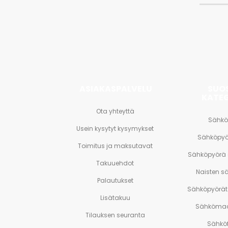
tarjouks
<br>
ja
paljon
muuta.
ASIAKASPALVELU
SUO
KATE
Ota yhteyttä
Sähkö
Usein kysytyt kysymykset
Sähköpyö
Toimitus ja maksutavat
Sähköpyörä
Takuuehdot
Naisten s
Palautukset
Sähköpyörät 
Lisätakuu
Sähkömaa
Tilauksen seuranta
Sähköf