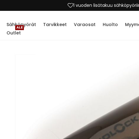
60 päivän vaihto- ja palautusoi
Sähköpyörät
Tarvikkeet
Varaosat
Huolto
Myymä
ALE
Outlet
Skip
to
the
end
of
the
images
gallery