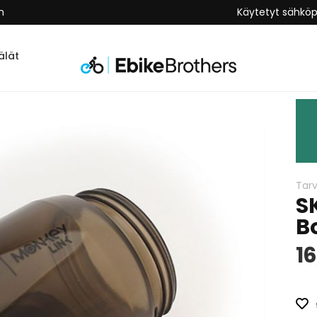
keus
Käytetyt sähkö
lät
Tarv
S
B
16