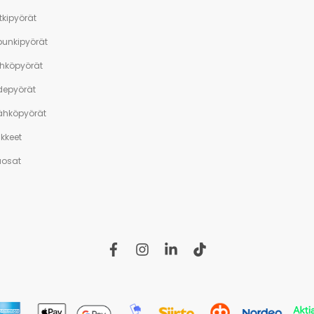
tkipyörät
unkipyörät
ähköpyörät
depyörät
sähköpyörät
ikkeet
aosat
f
i
l
t
a
n
i
i
c
s
n
k
e
t
k
t
b
a
e
o
o
g
d
k
o
r
i