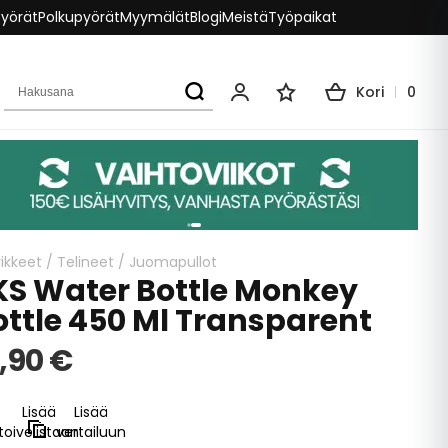
pyörät
Polkupyörät
Myymälät
Blogi
Meistä
Työpaikat
Hakusana
Kori
0
Oma tili
Toivelista
ikkeet
/
Telineet
/
Juomapullot
KS Water Bottle Monkey
ottle 450 Ml Transparent
,90 €
Lisää
Lisää
toivelistaan
vertailuun