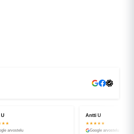
VANTAA
OULU
i U
Timo V
★★★
★★★★★
gle arvostelu
Google arvostelu