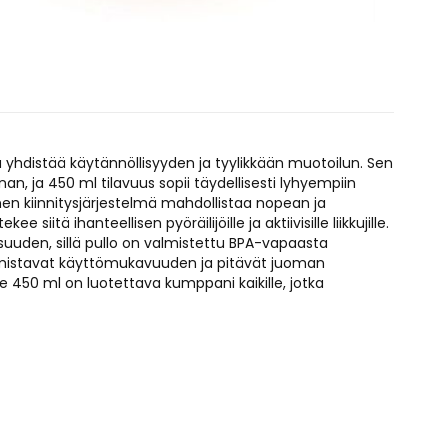
 yhdistää käytännöllisyyden ja tyylikkään muotoilun. Sen
, ja 450 ml tilavuus sopii täydellisesti lyhyempiin
nen kiinnitysjärjestelmä mahdollistaa nopean ja
siitä ihanteellisen pyöräilijöille ja aktiivisille liikkujille.
isuuden, sillä pullo on valmistettu BPA-vapaasta
mistavat käyttömukavuuden ja pitävät juoman
tle 450 ml on luotettava kumppani kaikille, jotka