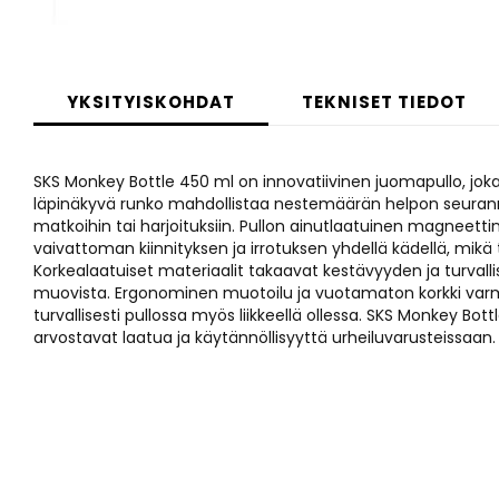
Skip
to
YKSITYISKOHDAT
TEKNISET TIEDOT
the
beginning
of
SKS Monkey Bottle 450 ml on innovatiivinen juomapullo, joka
the
läpinäkyvä runko mahdollistaa nestemäärän helpon seurannan
images
matkoihin tai harjoituksiin. Pullon ainutlaatuinen magneetti
gallery
vaivattoman kiinnityksen ja irrotuksen yhdellä kädellä, mikä tekee 
Korkealaatuiset materiaalit takaavat kestävyyden ja turvall
muovista. Ergonominen muotoilu ja vuotamaton korkki var
turvallisesti pullossa myös liikkeellä ollessa. SKS Monkey Bot
arvostavat laatua ja käytännöllisyyttä urheiluvarusteissaan.