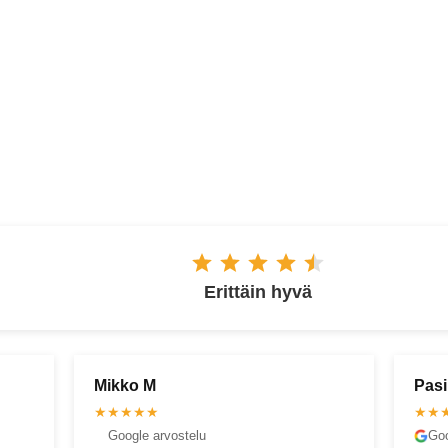
ESPOO
Erittäin hyvä
Pasi U
Antt
★★★★★
★★
Google arvostelu
Goo