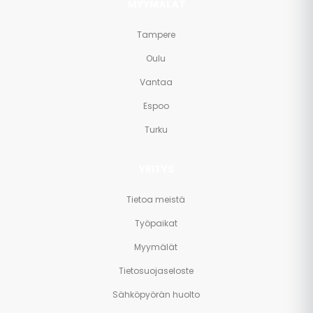
MYYMÄLÄT
Tampere
Oulu
Vantaa
Espoo
Turku
YRITYS
Tietoa meistä
Työpaikat
Myymälät
Tietosuojaseloste
Sähköpyörän huolto