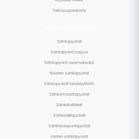
Tietosuojaseloste
SUOSITUT KATEGORIAT
Sähköpyörät
Sähköpyörä tarjous
Sähköpyörä osamaksulla
Naisten sähköpyörät
Sähköpyörät talvikäyttöön
Sähkömaastopyörät
Sähköfatbiket
Sähköretkipyörät
Sähkökaupunkipyörät
Lasten sähköpyörät