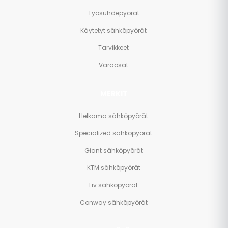
Työsuhdepyörät
Käytetyt sähköpyörät
Tarvikkeet
Varaosat
MERKIT
Helkama sähköpyörät
Specialized sähköpyörät
Giant sähköpyörät
KTM sähköpyörät
Liv sähköpyörät
Conway sähköpyörät