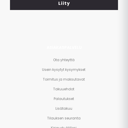
<br>
Liity
ja
paljon
muuta.
ASIAKASPALVELU
Ota yhteyttä
Usein kysytyt kysymykset
Toimitus ja maksutavat
Takuuehdot
Palautukset
Lisätakuu
Tilauksen seuranta
Kirjaudu tilillesi