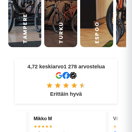
TAMPERE
VA
ESPOO
TURKU
4,72 keskiarvo
1 278 arvostelua
Erittäin hyvä
Virve K
Ivika H
★★★★★
★★★★