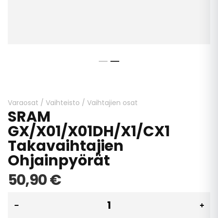
Skip
to
the
beginning
Varaosat
/
Vaihteisto
/
Vaihtajien osat
SRAM
of
the
GX/X01/X01DH/X1/CX1
images
Takavaihtajien
gallery
Ohjainpyörät
50,90 €