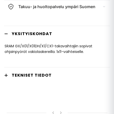
Takuu- ja huoltopalvelu ympäri Suomen
YKSITYISKOHDAT
SRAM GX/X01/X01DH/X1/CX1-takavaihtajiin sopivat
ohjainpyörät vakiolaakereilla. 1x11-vaihteiselle.
TEKNISET TIEDOT