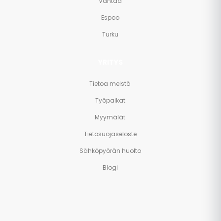
Vantaa
Espoo
Turku
YRITYS
Tietoa meistä
Työpaikat
Myymälät
Tietosuojaseloste
Sähköpyörän huolto
Blogi