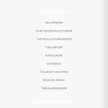
ASIAKASPALVELU
Ota yhteyttä
Usein kysytyt kysymykset
Toimitus ja maksutavat
Takuuehdot
Palautukset
Lisätakuu
Tilauksen seuranta
Kirjaudu tilillesi
Tietosuojaseloste
SUOSITUT KATEGORIAT