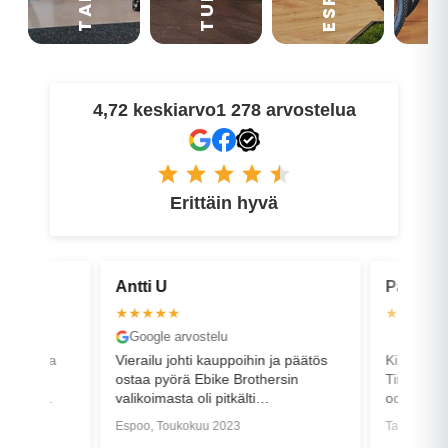
4,72 keskiarvo
1 278 arvostelua
Erittäin hyvä
Antti U
Pasi U
★★★★★
★★★★
Google arvostelu
Google a
eipasta ja
Vierailu johti kauppoihin ja päätös
Kiitos pal
a, sen
ostaa pyörä Ebike Brothersin
Timo! Hien
 hyviä.
valikoimasta oli pitkälti
odotusten
asiakaspalvelun ansiota. Plussana
hetkiä uu
Espoo, Toukokuu 2023
Tampere, M
akku ja lukko sarjoitettiin toimimaan