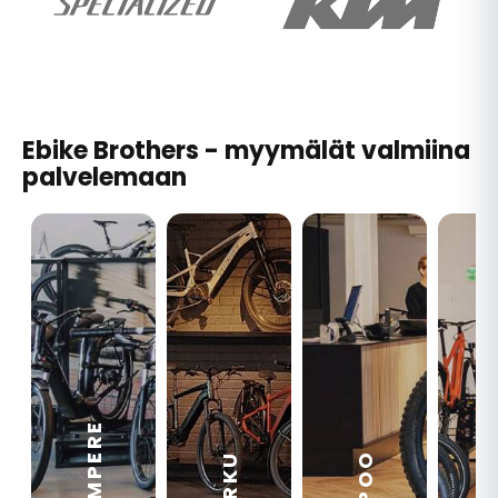
Ebike Brothers - myymälät valmiina
palvelemaan
TAMPERE
VA
ESPOO
TURKU