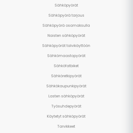
Sähköpyörät
Sähköpyörä tarjous
Sähköpyörä osamaksulla
Naisten sähköpyörät
Sähköpyörät talvikäyttöön
Sähkömaastopyörät
Sähköfatbiket
Sähköretkipyörät
Sähkökaupunkipyörät
Lasten sähköpyörät
Työsuhdepyörät
Käytetyt sähköpyörät
Tarvikkeet