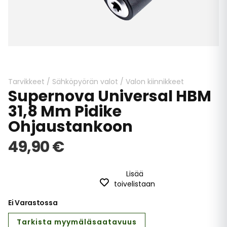
Skip
to
the
beginning
Tarvikkeet
/
Sähköpyörän valot
/
Valon kiinnikkeet
Supernova Universal HBM
of
the
31,8 Mm Pidike
images
Ohjaustankoon
gallery
49,90 €
Lisää
toivelistaan
Ei Varastossa
Tarkista myymäläsaatavuus