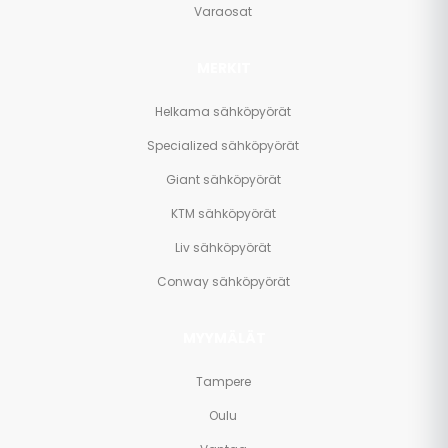
Varaosat
MERKIT
Helkama sähköpyörät
Specialized sähköpyörät
Giant sähköpyörät
KTM sähköpyörät
Liv sähköpyörät
Conway sähköpyörät
MYYMÄLÄT
Tampere
Oulu