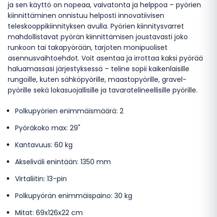
ja sen käyttö on nopeaa, vaivatonta ja helppoa – pyörien
kiinnittäminen onnistuu helposti innovatiivisen
teleskooppikiinnityksen avulla. Pyörien kiinnitysvarret
mahdollistavat pyörän kiinnittämisen joustavasti joko
runkoon tai takapyörään, tarjoten monipuoliset
asennusvaihtoehdot. Voit asentaa ja irrottaa kaksi pyörää
haluamassasi järjestyksessä – teline sopii kaikenlaisille
rungoille, kuten sähköpyörille, maastopyörille, gravel-
pyörille sekä lokasuojallisille ja tavaratelineellisille pyörille.
Polkupyörien enimmäismäärä: 2
Pyöräkoko max: 29"
Kantavuus: 60 kg
Akseliväli enintään: 1350 mm
Virtaliitin: 13-pin
Polkupyörän enimmäispaino: 30 kg
Mitat: 69x126x22 cm