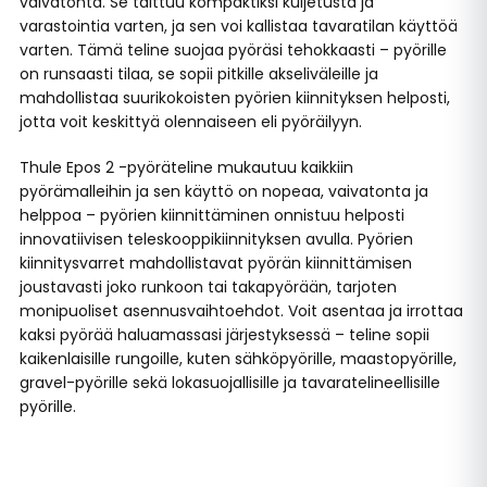
vaivatonta. Se taittuu kompaktiksi kuljetusta ja
varastointia varten, ja sen voi kallistaa tavaratilan käyttöä
varten. Tämä teline suojaa pyöräsi tehokkaasti – pyörille
on runsaasti tilaa, se sopii pitkille akseliväleille ja
mahdollistaa suurikokoisten pyörien kiinnityksen helposti,
jotta voit keskittyä olennaiseen eli pyöräilyyn.
Thule Epos 2 -pyöräteline mukautuu kaikkiin
pyörämalleihin ja sen käyttö on nopeaa, vaivatonta ja
helppoa – pyörien kiinnittäminen onnistuu helposti
innovatiivisen teleskooppikiinnityksen avulla. Pyörien
kiinnitysvarret mahdollistavat pyörän kiinnittämisen
joustavasti joko runkoon tai takapyörään, tarjoten
monipuoliset asennusvaihtoehdot. Voit asentaa ja irrottaa
kaksi pyörää haluamassasi järjestyksessä – teline sopii
kaikenlaisille rungoille, kuten sähköpyörille, maastopyörille,
gravel-pyörille sekä lokasuojallisille ja tavaratelineellisille
pyörille.