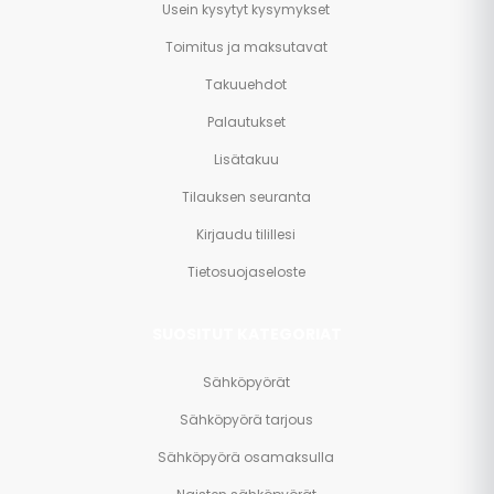
Usein kysytyt kysymykset
Toimitus ja maksutavat
Takuuehdot
Palautukset
Lisätakuu
Tilauksen seuranta
Kirjaudu tilillesi
Tietosuojaseloste
SUOSITUT KATEGORIAT
Sähköpyörät
Sähköpyörä tarjous
Sähköpyörä osamaksulla