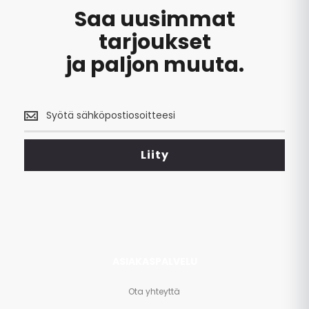
Saa uusimmat
tarjoukset
ja paljon muuta.
Saa
uusimmat
tarjoukset
<br>
Liity
ja
paljon
muuta.
ASIAKASPALVELU
Ota yhteyttä