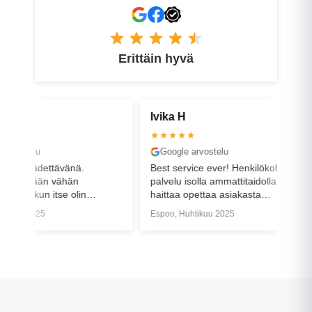
Erittäin hyvä
Ivika H
Virve K
★★★★★
★★★★
Google arvostelu
Faceboo
nä.
Best service ever! Henkilökohtainen
Hienoa as
än
palvelu isolla ammattitaidolla. Eikä
pyydettäes
olin
haittaa opettaa asiakasta
asiakas s
in, mutta
vaihtamaan itse renkaita samalla
Espoo, Huhtikuu 2025
Helsinki, 
nta-
sen vinossa
uoristettu.
len
ne ja
uitakin