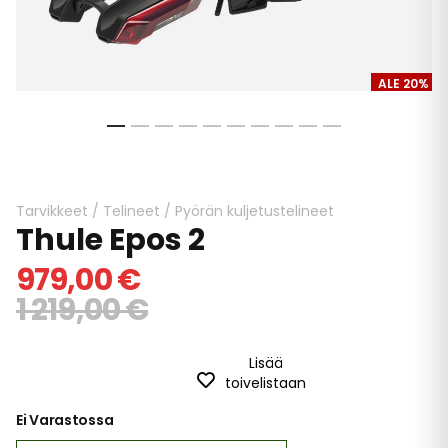
ALE 20%
Skip
to
the
beginning
Tarvikkeet
/
Telineet
/
Pyörän kuljetustelineet
Thule Epos 2
of
the
979,00 €
images
gallery
1 219,00 €
Lisää
toivelistaan
Ei Varastossa