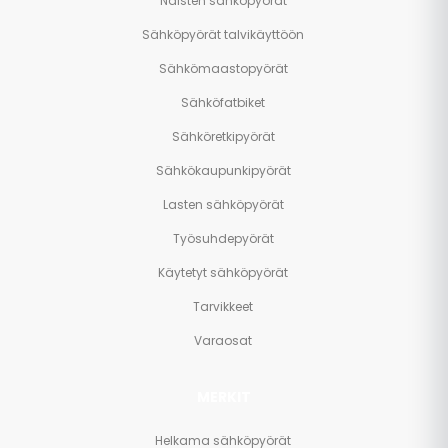
Naisten sähköpyörät
Sähköpyörät talvikäyttöön
Sähkömaastopyörät
Sähköfatbiket
Sähköretkipyörät
Sähkökaupunkipyörät
Lasten sähköpyörät
Työsuhdepyörät
Käytetyt sähköpyörät
Tarvikkeet
Varaosat
MERKIT
Helkama sähköpyörät