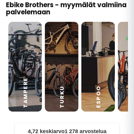
Ebike Brothers - myymälät valmiina
palvelemaan
TAMPERE
VA
ESPOO
TURKU
4,72 keskiarvo
1 278 arvostelua