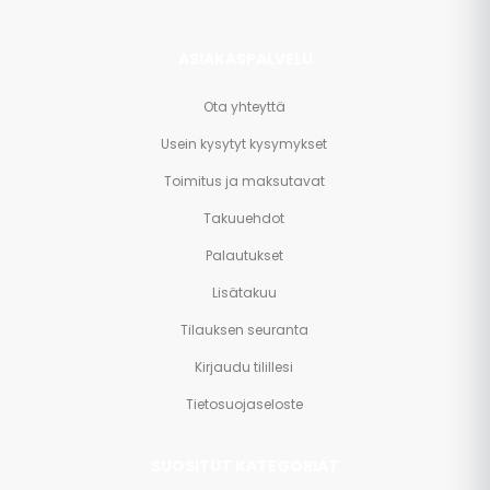
ASIAKASPALVELU
Ota yhteyttä
Usein kysytyt kysymykset
Toimitus ja maksutavat
Takuuehdot
Palautukset
Lisätakuu
Tilauksen seuranta
Kirjaudu tilillesi
Tietosuojaseloste
SUOSITUT KATEGORIAT