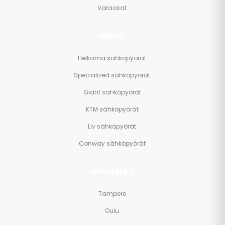
Varaosat
MERKIT
Helkama sähköpyörät
Specialized sähköpyörät
Giant sähköpyörät
KTM sähköpyörät
Liv sähköpyörät
Conway sähköpyörät
MYYMÄLÄT
Tampere
Oulu