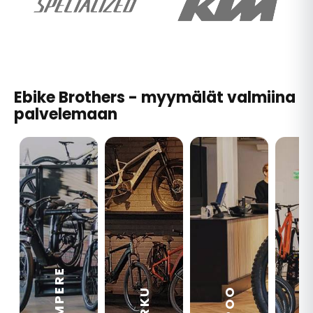
Ebike Brothers - myymälät valmiina
palvelemaan
TAMPERE
VA
ESPOO
TURKU