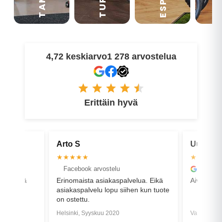
4,72 keskiarvo
1 278 arvostelua
Erittäin hyvä
Uu L T
Erik
★★★★★
★★
u
Google arvostelu
Fac
palvelua. Eikä
Aivan mahtava palvelu & pyörät!
Erin
 siihen kun tuote
0
Vantaa, Syyskuu 2024
Helsi