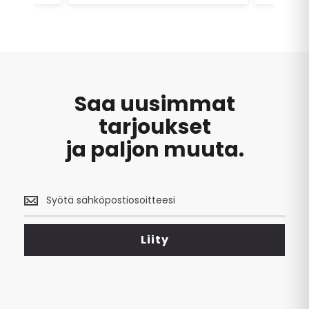
Saa uusimmat
tarjoukset
ja paljon muuta.
Saa
uusimmat
tarjoukset
<br>
Liity
ja
paljon
muuta.