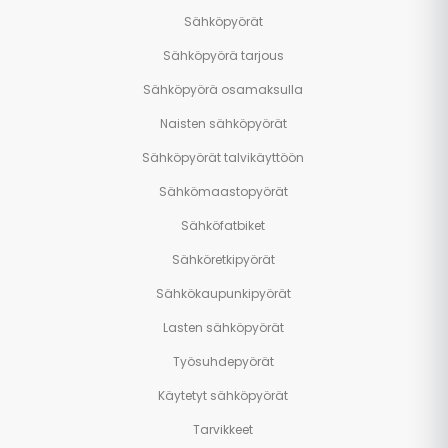
Sähköpyörät
Sähköpyörä tarjous
Sähköpyörä osamaksulla
Naisten sähköpyörät
Sähköpyörät talvikäyttöön
Sähkömaastopyörät
Sähköfatbiket
Sähköretkipyörät
Sähkökaupunkipyörät
Lasten sähköpyörät
Työsuhdepyörät
Käytetyt sähköpyörät
Tarvikkeet