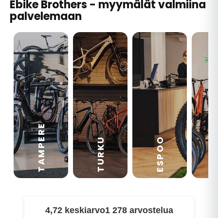
Ebike Brothers - myymälät valmiina
palvelemaan
TAMPERE
VA
ESPOO
TURKU
4,72 keskiarvo
1 278 arvostelua