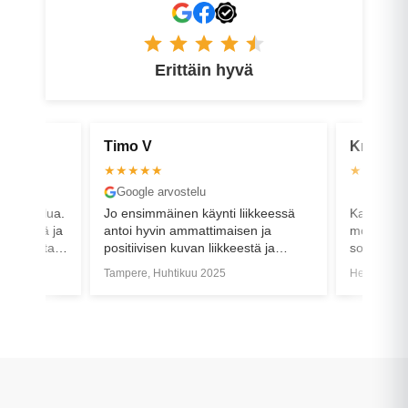
Erittäin hyvä
Timo V
Kristian
★★★★★
★★★★
Google arvostelu
Faceboo
aa palvelua.
Jo ensimmäinen käynti liikkeessä
Kaverit va
 kiirettä ja
antoi hyvin ammattimaisen ja
moottorin 
nkilökunta
positiivisen kuvan liikkeestä ja
sopinut h
.
henkilökunnasta. Tänään sain
paikalle, 
Tampere, Huhtikuu 2025
Helsinki, 
ensimmäisen pyörän mukaani ja
tekivät ru
asiallisen opastuksen tuotteeseen.
kohdillee
Kaikki meni oikein mainiosti.
paikka ei 