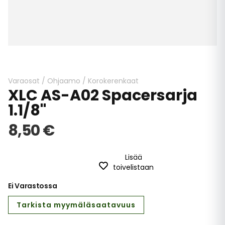
Skip
to
the
beginning
Varaosat
/
Ohjaamo
/
Korokerenkaat
XLC AS-A02 Spacersarja
of
the
1.1/8"
images
gallery
8,50 €
Lisää
toivelistaan
Ei Varastossa
Tarkista myymäläsaatavuus