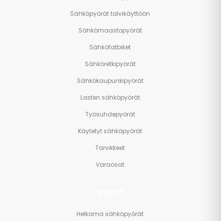
Sähköpyörät talvikäyttöön
Sähkömaastopyörät
Sähköfatbiket
Sähköretkipyörät
Sähkökaupunkipyörät
Lasten sähköpyörät
Työsuhdepyörät
Käytetyt sähköpyörät
Tarvikkeet
Varaosat
MERKIT
Helkama sähköpyörät