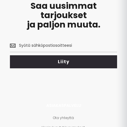
Saa uusimmat
tarjoukset
ja paljon muuta.
Saa
uusimmat
tarjoukset
<br>
Liity
ja
paljon
muuta.
ASIAKASPALVELU
Ota yhteyttä