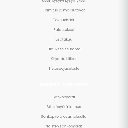
Usein kysytyt kysymykset
Toimitus ja maksutavat
Takuuehdot
Palautukset
Lisätakuu
Tilauksen seuranta
Kirjaudu tilillesi
Tietosuojaseloste
SUOSITUT KATEGORIAT
Sähköpyörät
Sähköpyörä tarjous
Sähköpyörä osamaksulla
Naisten sähköpyörät