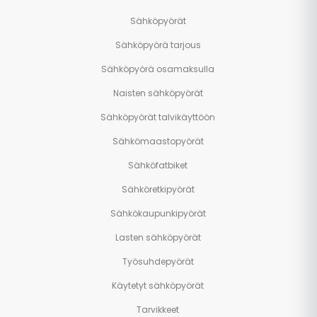
Sähköpyörät
Sähköpyörä tarjous
Sähköpyörä osamaksulla
Naisten sähköpyörät
Sähköpyörät talvikäyttöön
Sähkömaastopyörät
Sähköfatbiket
Sähköretkipyörät
Sähkökaupunkipyörät
Lasten sähköpyörät
Työsuhdepyörät
Käytetyt sähköpyörät
Tarvikkeet