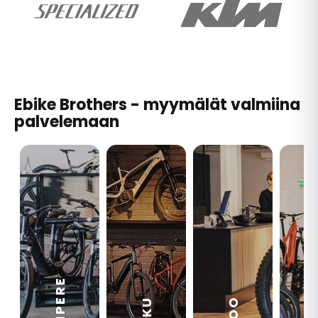
Ebike Brothers - myymälät valmiina
palvelemaan
TAMPERE
VA