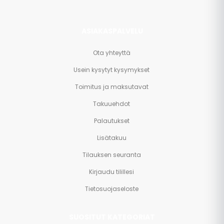
ASIAKASPALVELU
Ota yhteyttä
Usein kysytyt kysymykset
Toimitus ja maksutavat
Takuuehdot
Palautukset
Lisätakuu
Tilauksen seuranta
Kirjaudu tilillesi
Tietosuojaseloste
SUOSITUT KATEGORIAT