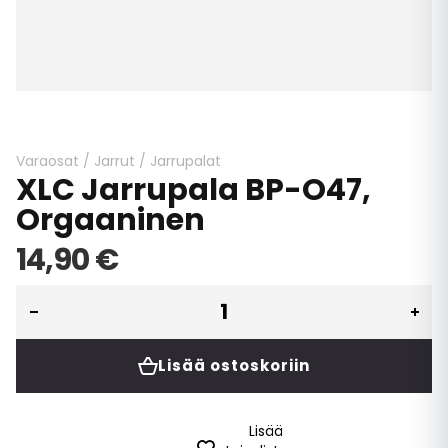
Skip
to
the
beginning
Varaosat
/
Jarrut
/
Jarrupalat
XLC Jarrupala BP-O47,
of
the
Orgaaninen
images
gallery
14,90 €
Lisää ostoskoriin
Lisää