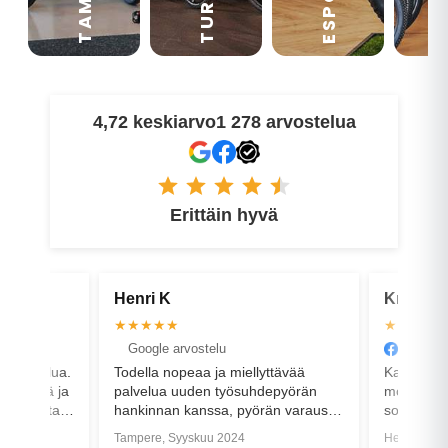
ESPOO
TURKU
4,72 keskiarvo
1 278 arvostelua
Erittäin hyvä
Henri K
Kristian B
★★★★★
★★★★★
Google arvostelu
Facebook arvostelu
Todella nopeaa ja miellyttävää
Kaverit vaihtoi hienosti van
palvelua uuden työsuhdepyörän
moottorin tilalle korvaavan. 
hankinnan kanssa, pyörän varaus
sopinut heittämällä uusi va
onnistui jo etukäteen ja pyörä
paikalle, mutta ammattitaitoi
Tampere, Syyskuu 2024
Helsinki, Heinäkuu 2021