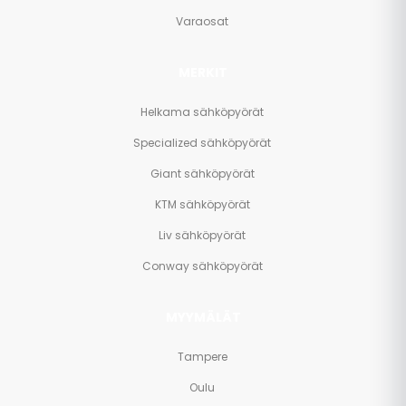
Varaosat
MERKIT
Helkama sähköpyörät
Specialized sähköpyörät
Giant sähköpyörät
KTM sähköpyörät
Liv sähköpyörät
Conway sähköpyörät
MYYMÄLÄT
Tampere
Oulu