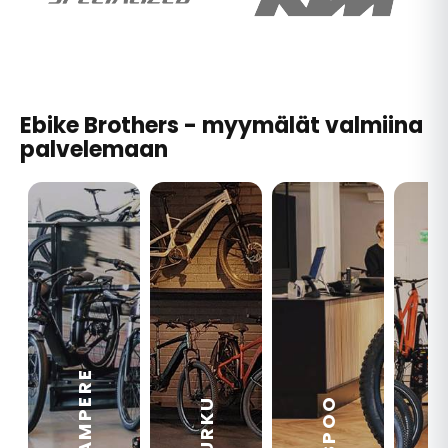
Ebike Brothers - myymälät valmiina
palvelemaan
TAMPERE
VA
ESPOO
TURKU