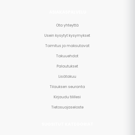
ASIAKASPALVELU
Ota yhteyttä
Usein kysytyt kysymykset
Toimitus ja maksutavat
Takuuehdot
Palautukset
Lisätakuu
Tilauksen seuranta
Kirjaudu tilillesi
Tietosuojaseloste
SUOSITUT KATEGORIAT