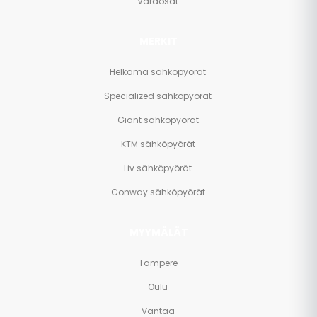
Varaosat
MERKIT
Helkama sähköpyörät
Specialized sähköpyörät
Giant sähköpyörät
KTM sähköpyörät
Liv sähköpyörät
Conway sähköpyörät
MYYMÄLÄT
Tampere
Oulu
Vantaa