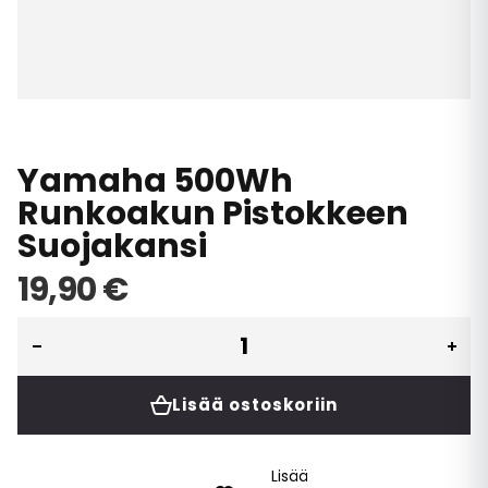
Skip
to
the
Yamaha 500Wh
beginning
of
Runkoakun Pistokkeen
the
Suojakansi
images
gallery
19,90 €
Lisää ostoskoriin
Lisää