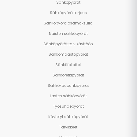
Sähköpyörät
Sähköpyörä tarjous
Sähköpyörä osamaksulla
Naisten sähköpyörät
Sähköpyörät talvikäyttöön
Sähkömaastopyörät
Sähköfatbiket
Sähköretkipyörät
Sähkökaupunkipyörät
Lasten sähköpyörät
Työsuhdepyörät
Käytetyt sähköpyörät
Tarvikkeet