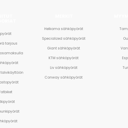
SITUT
MERKIT
MYYM
GORIAT
Helkama sähköpyörät
Tam
pyörät
Specialized sähköpyörät
Ou
rä tarjous
Giant sähköpyörät
Van
 osamaksulla
KTM sähköpyörät
Es
ähköpyörät
Liv sähköpyörät
Tu
talvikäyttöön
Conway sähköpyörät
stopyörät
atbiket
tkipyörät
unkipyörät
ähköpyörät