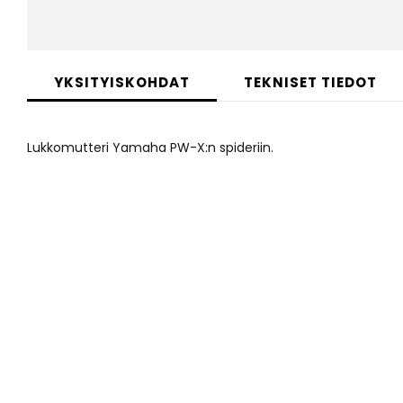
Skip
to
YKSITYISKOHDAT
TEKNISET TIEDOT
the
beginning
of
Lukkomutteri Yamaha PW-X:n spideriin.
the
images
gallery