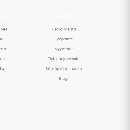
ÄLÄT
YRITYS
pere
Tietoa meistä
lu
Työpaikat
taa
Myymälät
poo
Tietosuojaseloste
rku
Sähköpyörän huolto
Blogi