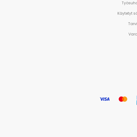
Työsuh
Käytetyt 
Tarv
Var