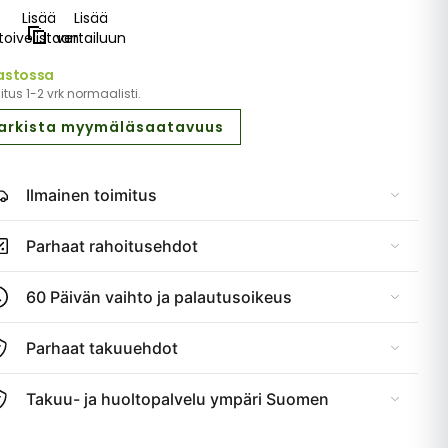
Lisää
Lisää
toivelistaan
vertailuun
astossa
tus 1-2 vrk normaalisti.
arkista myymäläsaatavuus
Ilmainen toimitus
Parhaat rahoitusehdot
60 Päivän vaihto ja palautusoikeus
Parhaat takuuehdot
Takuu- ja huoltopalvelu ympäri Suomen