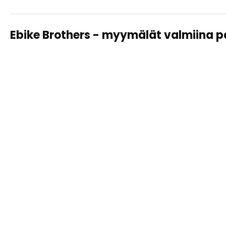
Ebike Brothers - myymälät valmiina 
TAMPERE LAHDESJÄRVI
Sähköpyörät, huollot ja varusteet – saman katon alta
helposti ja asiantuntevasti.
Näytä
tiedot