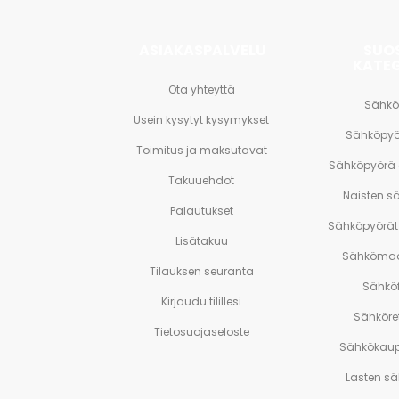
ASIAKASPALVELU
SUO
KATE
Ota yhteyttä
Sähkö
Usein kysytyt kysymykset
Sähköpyö
Toimitus ja maksutavat
Sähköpyörä
Takuuehdot
Naisten s
Palautukset
Sähköpyörät 
Lisätakuu
Sähkömaa
Tilauksen seuranta
Sähköf
Kirjaudu tilillesi
Sähköre
Tietosuojaseloste
Sähkökaup
Lasten s