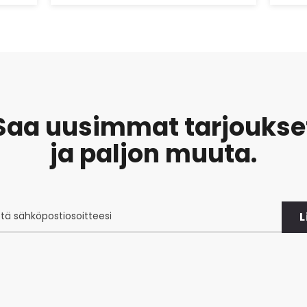
Saa uusimmat tarjoukse
ja paljon muuta.
L
at
et