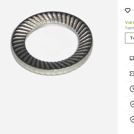
Var
Toimi
T