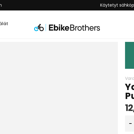
n
Käytetyt sähkö
lät
Var
Y
Pu
12