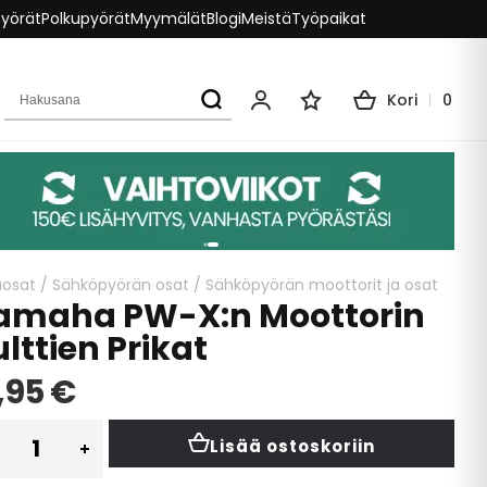
pyörät
Polkupyörät
Myymälät
Blogi
Meistä
Työpaikat
Hakusana
Kori
0
Oma tili
Toivelista
aosat
/
Sähköpyörän osat
/
Sähköpyörän moottorit ja osat
amaha PW-X:n Moottorin
lttien Prikat
,95 €
Lisää ostoskoriin