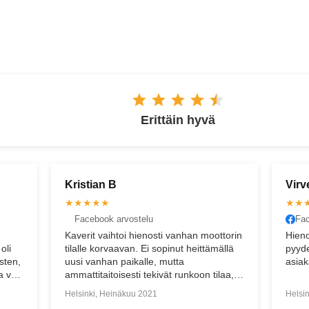
ESPOO
Erittäin hyvä
Virve K
San
★★★★★
★★
Facebook arvostelu
Goo
torin
Hienoa asiakaspalvelua. Neuvoa
Ystäv
ällä
pyydettäessä pidetään huoli, että
haett
asiakas saa tarvitsemansa avun.
tyyty
laa,
.
Helsinki, Keskäkuu 2021
Tampe
ä