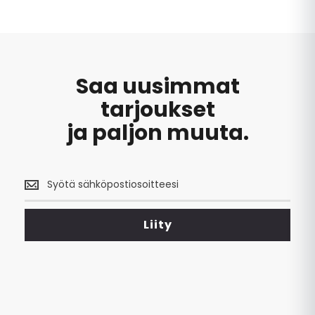
Saa uusimmat
tarjoukset
ja paljon muuta.
Saa
uusimmat
tarjoukset
<br>
Liity
ja
paljon
muuta.