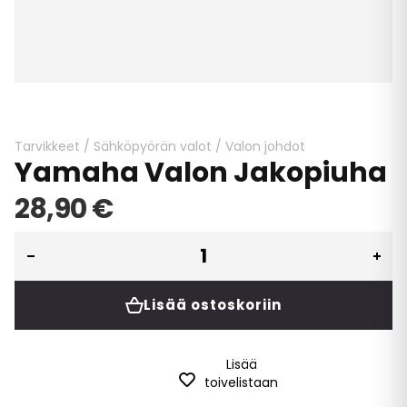
Skip
to
the
beginning
Tarvikkeet
/
Sähköpyörän valot
/
Valon johdot
Yamaha Valon Jakopiuha
of
the
28,90 €
images
gallery
Lisää ostoskoriin
Lisää
toivelistaan