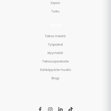
Espoo
Turku
YRITYS
Tietoa meistä
Työpaikat
Myymälät
Tietosuojaseloste
Sähköpyörän huolto
Blogi
f
i
l
t