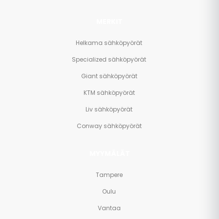
MERKIT
Helkama sähköpyörät
Specialized sähköpyörät
Giant sähköpyörät
KTM sähköpyörät
Liv sähköpyörät
Conway sähköpyörät
MYYMÄLÄT
Tampere
Oulu
Vantaa