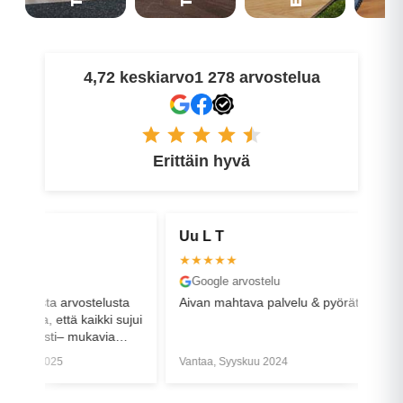
4,72 keskiarvo
1 278 arvostelua
Erittäin hyvä
Uu L T
Jonne P
★★★★★
★★★★
Google arvostelu
Google a
vostelusta
Aivan mahtava palvelu & pyörät!
Tilauksen 
 kaikki sujui
sekaannus
mukavia
sain pyörän
ssa!
Vantaa, Syyskuu 2024
Tampere, L