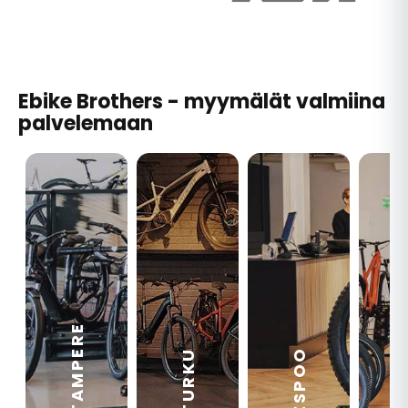
Ebike Brothers - myymälät valmiina
palvelemaan
TAMPERE
VA
ESPOO
TURKU