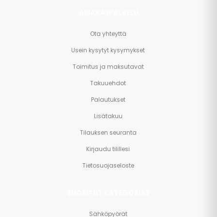
ASIAKASPALVELU
Ota yhteyttä
Usein kysytyt kysymykset
Toimitus ja maksutavat
Takuuehdot
Palautukset
Lisätakuu
Tilauksen seuranta
Kirjaudu tilillesi
Tietosuojaseloste
SUOSITUT KATEGORIAT
Sähköpyörät