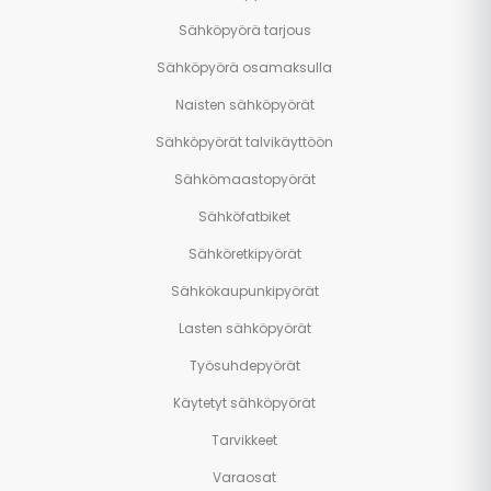
Sähköpyörä tarjous
Sähköpyörä osamaksulla
Naisten sähköpyörät
Sähköpyörät talvikäyttöön
Sähkömaastopyörät
Sähköfatbiket
Sähköretkipyörät
Sähkökaupunkipyörät
Lasten sähköpyörät
Työsuhdepyörät
Käytetyt sähköpyörät
Tarvikkeet
Varaosat