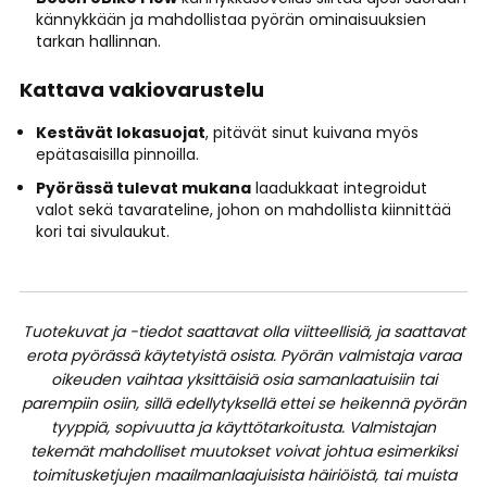
kännykkään ja mahdollistaa pyörän ominaisuuksien
tarkan hallinnan.
Kattava vakiovarustelu
Kestävät lokasuojat
, pitävät sinut kuivana myös
epätasaisilla pinnoilla.
Pyörässä tulevat mukana
laadukkaat integroidut
valot sekä tavarateline, johon on mahdollista kiinnittää
kori tai sivulaukut.
Tuotekuvat ja -tiedot saattavat olla viitteellisiä, ja saattavat
erota pyörässä käytetyistä osista. Pyörän valmistaja varaa
oikeuden vaihtaa yksittäisiä osia samanlaatuisiin tai
parempiin osiin, sillä edellytyksellä ettei se heikennä pyörän
tyyppiä, sopivuutta ja käyttötarkoitusta. Valmistajan
tekemät mahdolliset muutokset voivat johtua esimerkiksi
toimitusketjujen maailmanlaajuisista häiriöistä, tai muista