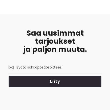
Saa uusimmat
tarjoukset
ja paljon muuta.
Saa
uusimmat
tarjoukset
<br>
Liity
ja
paljon
muuta.