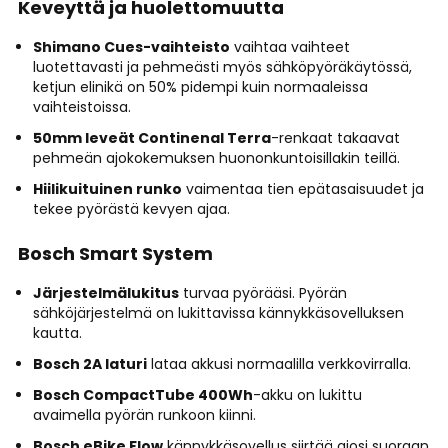
Keveyttä ja huolettomuutta
Shimano Cues-vaihteisto
vaihtaa vaihteet
luotettavasti ja pehmeästi myös sähköpyöräkäytössä,
ketjun elinikä on 50% pidempi kuin normaaleissa
vaihteistoissa.
50mm leveät Continenal Terra
-renkaat takaavat
pehmeän ajokokemuksen huononkuntoisillakin teillä.
Hiilikuituinen runko
vaimentaa tien epätasaisuudet ja
tekee pyörästä kevyen ajaa.
Bosch Smart System
Järjestelmälukitus
turvaa pyörääsi. Pyörän
sähköjärjestelmä on lukittavissa kännykkäsovelluksen
kautta.
Bosch 2A laturi
lataa akkusi normaalilla verkkovirralla.
Bosch CompactTube 400Wh
-akku on lukittu
avaimella pyörän runkoon kiinni.
Bosch eBike Flow
kännykkäsovellus siirtää ajosi suoraan