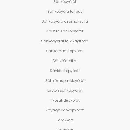
Sähköpyörät
Sähköpyörä tarjous
Sähköpyörä osamaksulla
Naisten sähköpyörät
Sähköpyörät talvikäyttöön
Sähkömaastopyörät
Sähköfatbiket
Sähköretkipyörät
Sähkökaupunkipyörät
Lasten sähköpyörät
Työsuhdepyörät
Käytetyt sähköpyörät
Tarvikkeet
Varaosat