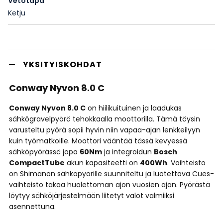
Vetotapa
Ketju
YKSITYISKOHDAT
Conway Nyvon 8.0 C
Conway Nyvon 8.0 C
on hiilikuituinen ja laadukas
sähkögravelpyörä tehokkaalla moottorilla. Tämä täysin
varusteltu pyörä sopii hyvin niin vapaa-ajan lenkkeilyyn
kuin työmatkoille. Moottori vääntää tässä kevyessä
sähköpyörässä jopa
60Nm
ja integroidun
Bosch
CompactTube
akun kapasiteetti on
400Wh
. Vaihteisto
on Shimanon sähköpyörille suunniteltu ja luotettava Cues-
vaihteisto takaa huolettoman ajon vuosien ajan. Pyörästä
löytyy sähköjärjestelmään liitetyt valot valmiiksi
asennettuna.