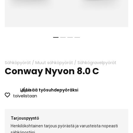
Skip
to
the
beginning
Sähköpyörät
/
Muut sähköpyörät
/
Sähkögravelpyörät
Conway Nyvon 8.0 C
of
the
images
gallery
Lisää
Lisää työsuhdepyöräksi
toivelistaan
Tarjouspyyntö
Henkilökohtainen tarjous pyörästä ja varusteista nopeasti
sähköpostiisi