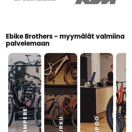
Ebike Brothers - myymälät valmiina
palvelemaan
TAMPERE
VA
ESPOO
TURKU