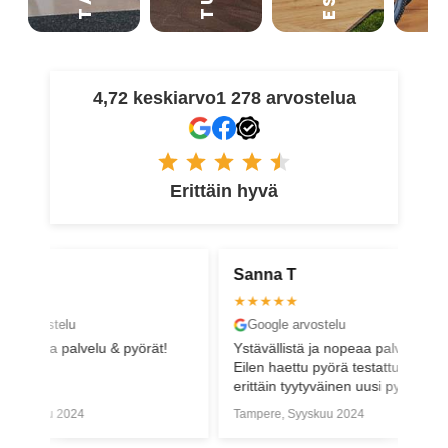
4,72 keskiarvo
1 278 arvostelua
Erittäin hyvä
Sanna T
Minna K
★★★★★
★★★★
Google arvostelu
Google a
 pyörät!
Ystävällistä ja nopeaa palvelua.
Huippu pal
Eilen haettu pyörä testattu tänään ja
kysymyksie
erittäin tyytyväinen uusi pyöräilijä
liikkeellä
olen!
muillekin 
Tampere, Syyskuu 2024
Oulu, Huht
laittamass