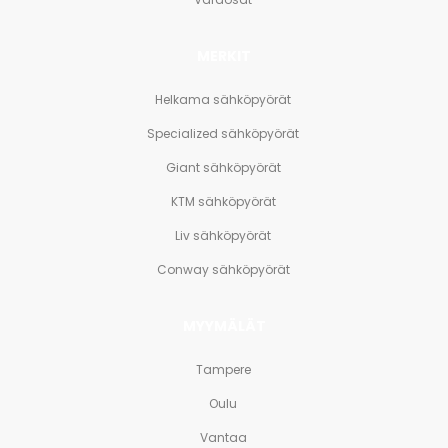
MERKIT
Helkama sähköpyörät
Specialized sähköpyörät
Giant sähköpyörät
KTM sähköpyörät
Liv sähköpyörät
Conway sähköpyörät
MYYMÄLÄT
Tampere
Oulu
Vantaa