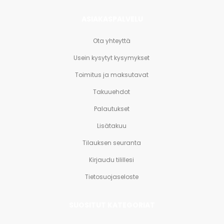
ASIAKASPALVELU
Ota yhteyttä
Usein kysytyt kysymykset
Toimitus ja maksutavat
Takuuehdot
Palautukset
Lisätakuu
Tilauksen seuranta
Kirjaudu tilillesi
Tietosuojaseloste
SUOSITUT KATEGORIAT