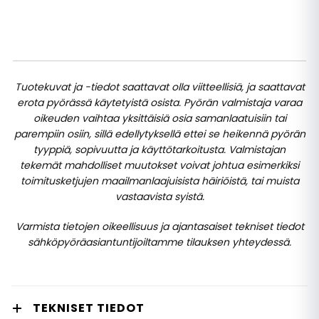
Tuotekuvat ja -tiedot saattavat olla viitteellisiä, ja saattavat
erota pyörässä käytetyistä osista. Pyörän valmistaja varaa
oikeuden vaihtaa yksittäisiä osia samanlaatuisiin tai
parempiin osiin, sillä edellytyksellä ettei se heikennä pyörän
tyyppiä, sopivuutta ja käyttötarkoitusta. Valmistajan
tekemät mahdolliset muutokset voivat johtua esimerkiksi
toimitusketjujen maailmanlaajuisista häiriöistä, tai muista
vastaavista syistä.
Varmista tietojen oikeellisuus ja ajantasaiset tekniset tiedot
sähköpyöräasiantuntijoiltamme tilauksen yhteydessä.
TEKNISET TIEDOT