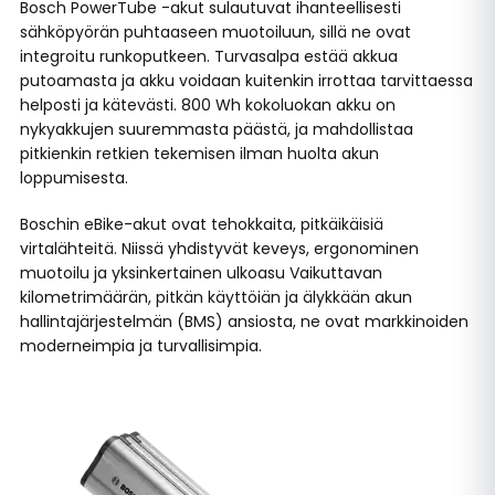
Bosch PowerTube -akut sulautuvat ihanteellisesti
sähköpyörän puhtaaseen muotoiluun, sillä ne ovat
integroitu runkoputkeen. Turvasalpa estää akkua
putoamasta ja akku voidaan kuitenkin irrottaa tarvittaessa
helposti ja kätevästi. 800 Wh kokoluokan akku on
nykyakkujen suuremmasta päästä, ja mahdollistaa
pitkienkin retkien tekemisen ilman huolta akun
loppumisesta.
Boschin eBike-akut ovat tehokkaita, pitkäikäisiä
virtalähteitä. Niissä yhdistyvät keveys, ergonominen
muotoilu ja yksinkertainen ulkoasu Vaikuttavan
kilometrimäärän, pitkän käyttöiän ja älykkään akun
hallintajärjestelmän (BMS) ansiosta, ne ovat markkinoiden
moderneimpia ja turvallisimpia.