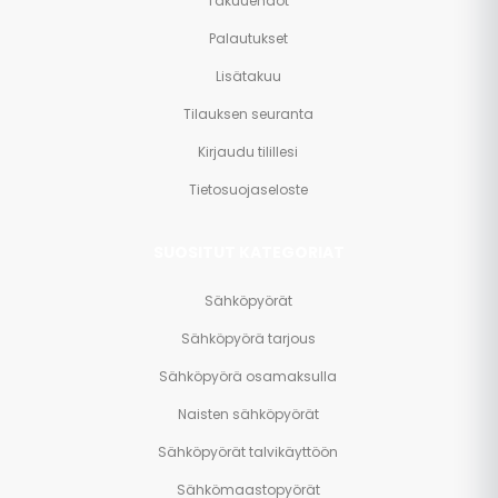
Takuuehdot
Palautukset
Lisätakuu
Tilauksen seuranta
Kirjaudu tilillesi
Tietosuojaseloste
SUOSITUT KATEGORIAT
Sähköpyörät
Sähköpyörä tarjous
Sähköpyörä osamaksulla
Naisten sähköpyörät
Sähköpyörät talvikäyttöön
Sähkömaastopyörät