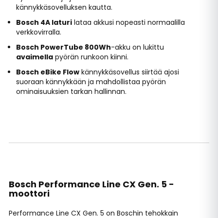
kännykkäsovelluksen kautta.
Bosch 4A laturi
lataa akkusi nopeasti normaalilla
verkkovirralla.
Bosch PowerTube 800Wh
-akku on lukittu
avaimella
pyörän runkoon kiinni.
Bosch eBike Flow
kännykkäsovellus siirtää ajosi
suoraan kännykkään ja mahdollistaa pyörän
ominaisuuksien tarkan hallinnan.
Bosch Performance Line CX Gen. 5 -
moottori
Performance Line CX Gen. 5 on Boschin tehokkain