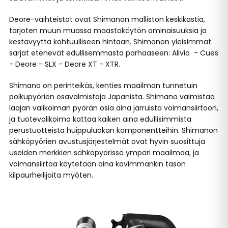
Deore-vaihteistot ovat Shimanon malliston keskikastia,
tarjoten muun muassa maastokäytön ominaisuuksia ja
kestävyyttä kohtuulliseen hintaan. Shimanon yleisimmät
sarjat etenevät edullisemmasta parhaaseen: Alivio - Cues
- Deore - SLX - Deore XT - XTR.
Shimano on perinteikäs, kenties maailman tunnetuin
polkupyörien osavalmistaja Japanista. Shimano valmistaa
laajan valikoiman pyörän osia aina jarruista voimansiirtoon,
ja tuotevalikoima kattaa kaiken aina edullisimmista
perustuotteista huippuluokan komponentteihin. Shimanon
sähköpyörien avustusjärjestelmät ovat hyvin suosittuja
useiden merkkien sähköpyörissä ympäri maailmaa, ja
voimansiirtoa käytetään aina kovimmankin tason
kilpaurheilijoita myöten.