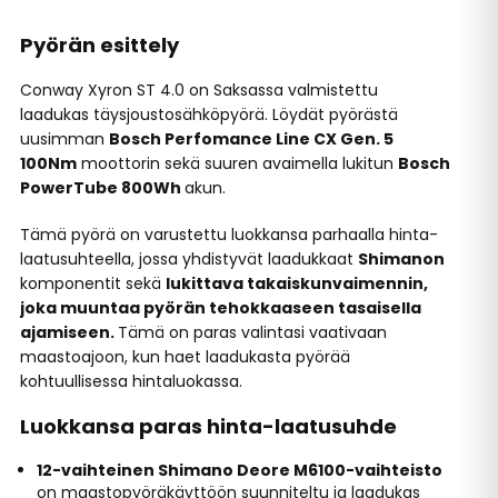
Pyörän esittely
Conway Xyron ST 4.0 on Saksassa valmistettu
laadukas täysjoustosähköpyörä. Löydät pyörästä
uusimman
Bosch Perfomance Line CX Gen. 5
100Nm
moottorin sekä suuren avaimella lukitun
Bosch
PowerTube 800Wh
akun.
Tämä pyörä on varustettu luokkansa parhaalla hinta-
laatusuhteella, jossa yhdistyvät laadukkaat
Shimanon
komponentit sekä
lukittava takaiskunvaimennin,
joka muuntaa pyörän tehokkaaseen tasaisella
ajamiseen.
Tämä on paras valintasi vaativaan
maastoajoon, kun haet laadukasta pyörää
kohtuullisessa hintaluokassa.
Luokkansa paras hinta-laatusuhde
12-vaihteinen Shimano Deore M6100-vaihteisto
on maastopyöräkäyttöön suunniteltu ja laadukas