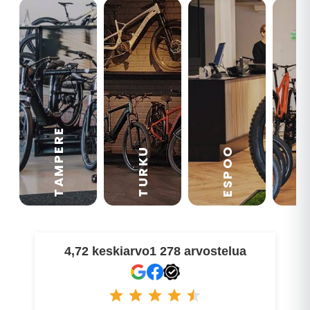
TAMPERE
VA
ESPOO
TURKU
4,72 keskiarvo
1 278 arvostelua