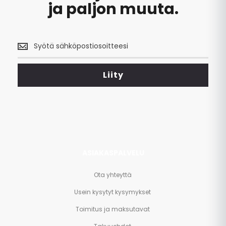
ja paljon muuta.
Saa
uusimmat
tarjoukset
<br>
Liity
ja
paljon
muuta.
ASIAKASPALVELU
Ota yhteyttä
Usein kysytyt kysymykset
Toimitus ja maksutavat