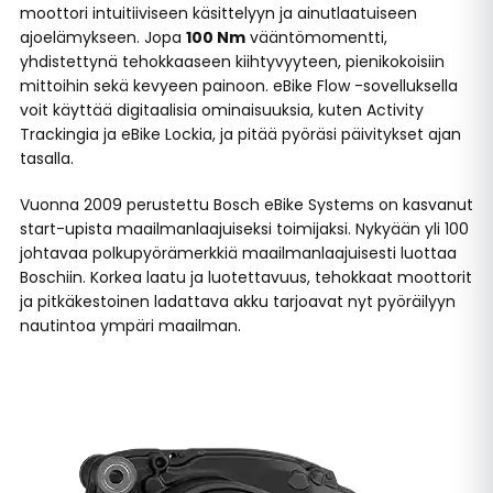
moottori intuitiiviseen käsittelyyn ja ainutlaatuiseen
ajoelämykseen. Jopa
100 Nm
vääntömomentti,
yhdistettynä tehokkaaseen kiihtyvyyteen, pienikokoisiin
mittoihin sekä kevyeen painoon. eBike Flow -sovelluksella
voit käyttää digitaalisia ominaisuuksia, kuten Activity
Trackingia ja eBike Lockia, ja pitää pyöräsi päivitykset ajan
tasalla.
Vuonna 2009 perustettu Bosch eBike Systems on kasvanut
start-upista maailmanlaajuiseksi toimijaksi. Nykyään yli 100
johtavaa polkupyörämerkkiä maailmanlaajuisesti luottaa
Boschiin. Korkea laatu ja luotettavuus, tehokkaat moottorit
ja pitkäkestoinen ladattava akku tarjoavat nyt pyöräilyyn
nautintoa ympäri maailman.