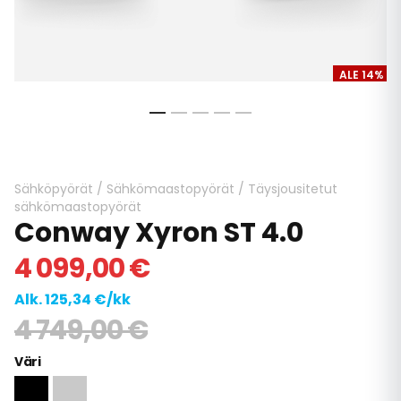
ALE 14%
Skip
to
the
beginning
Sähköpyörät
/
Sähkömaastopyörät
/
Täysjousitetut
of
sähkömaastopyörät
Conway Xyron ST 4.0
the
images
4 099,00 €
gallery
Alk. 125,34 €/kk
4 749,00 €
Väri