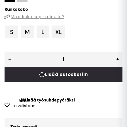
Runkokoko
Mikä koko sopii minulle?
Lisää ostoskoriin
Lisää
Lisää työsuhdepyöräksi
toivelistaan