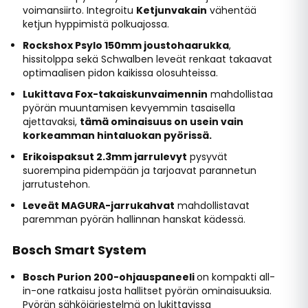
voimansiirto. Integroitu
Ketjunvakain
vähentää
ketjun hyppimistä polkuajossa.
Rockshox Psylo 150mm joustohaarukka
,
hissitolppa sekä Schwalben leveät renkaat takaavat
optimaalisen pidon kaikissa olosuhteissa.
Lukittava Fox-takaiskunvaimennin
mahdollistaa
pyörän muuntamisen kevyemmin tasaisella
ajettavaksi,
tämä ominaisuus on usein vain
korkeamman hintaluokan pyörissä.
Erikoispaksut 2.3mm jarrulevyt
pysyvät
suorempina pidempään ja tarjoavat parannetun
jarrutustehon.
Leveät MAGURA-jarrukahvat
mahdollistavat
paremman pyörän hallinnan hanskat kädessä.
Bosch Smart System
Bosch Purion 200-ohjauspaneeli
on kompakti all-
in-one ratkaisu josta hallitset pyörän ominaisuuksia.
Pyörän sähköjärjestelmä on lukittavissa