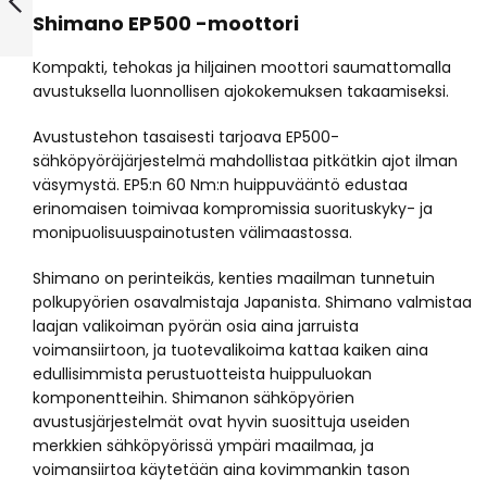
Shimano EP500 -moottori
Edellinen
Kompakti, tehokas ja hiljainen moottori saumattomalla
avustuksella luonnollisen ajokokemuksen takaamiseksi.
Avustustehon tasaisesti tarjoava EP500-
sähköpyöräjärjestelmä mahdollistaa pitkätkin ajot ilman
väsymystä. EP5:n 60 Nm:n huippuvääntö edustaa
erinomaisen toimivaa kompromissia suorituskyky- ja
monipuolisuuspainotusten välimaastossa.
Shimano on perinteikäs, kenties maailman tunnetuin
polkupyörien osavalmistaja Japanista. Shimano valmistaa
laajan valikoiman pyörän osia aina jarruista
voimansiirtoon, ja tuotevalikoima kattaa kaiken aina
edullisimmista perustuotteista huippuluokan
komponentteihin. Shimanon sähköpyörien
avustusjärjestelmät ovat hyvin suosittuja useiden
merkkien sähköpyörissä ympäri maailmaa, ja
voimansiirtoa käytetään aina kovimmankin tason