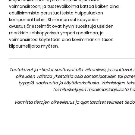
voimansiirtoon, ja tuotevalikoima kattaa kaiken aina
edullisimmista perustuotteista huippuluokan
komponentteihin. Shimanon sähköpyörien
avustusjärjestelmät ovat hyvin suosittuja useiden
merkkien sähköpyörissä ympäri maailmaa, ja
voimansiirtoa käytetään aina kovimmankin tason
kilpaurheilijoita myöten.
Tuotekuvat ja -tiedot saattavat olla viitteellisiä, ja saattava
oikeuden vaihtaa yksittäisiä osia samanlaatuisiin tai parem
tyyppiä, sopivuutta ja käyttötarkoitusta. Valmistajan te
toimitusketjujen maailmanlaajuisista häir
Varmista tietojen oikeellisuus ja ajantasaiset tekniset ti