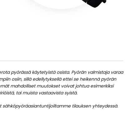
t erota pyörässä käytetyistä osista. Pyörän valmistaja varaa
piin osiin, sillä edellytyksellä ettei se heikennä pyörän
kemät mahdolliset muutokset voivat johtua esimerkiksi
iöistä, tai muista vastaavista syistä.
edot sähköpyöräasiantuntijoiltamme tilauksen yhteydessä.