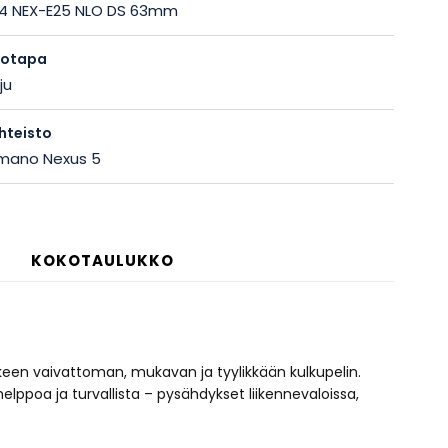
4 NEX-E25 NLO DS 63mm
totapa
ju
hteisto
mano Nexus 5
KOKOTAULUKKO
keen vaivattoman, mukavan ja tyylikkään kulkupelin.
lppoa ja turvallista – pysähdykset liikennevaloissa,