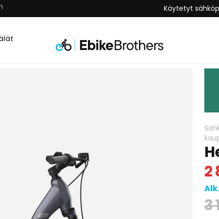
n
Käytetyt sähkö
lät
Säh
kau
H
2 
Alk
3 