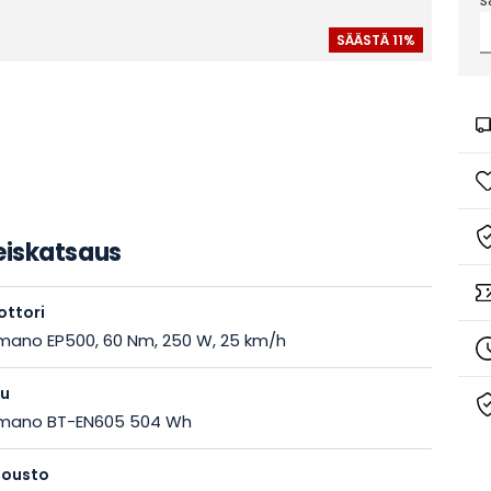
s
eiskatsaus
ttori
mano EP500, 60 Nm, 250 W, 25 km/h
ku
imano BT-EN605 504 Wh
jousto