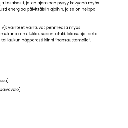
 ja tasaisesti, joten ajaminen pysyy kevyenä myös
usti energiaa päivittäisiin ajoihin, ja se on helppo
 v): vaihteet vaihtuvat pehmeästi myös
 – mukana mm. lukko, seisontatuki, lokasuojat sekä
tai laukun näppärästi kiinni “napsauttamalla”.
issä)
-päivävalo)