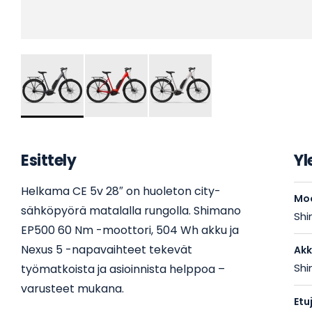
Skip
to
the
Esittely
Yl
beginning
of
Helkama CE 5v 28″ on huoleton city-
the
Moo
images
sähköpyörä matalalla rungolla. Shimano
Shi
gallery
EP500 60 Nm -moottori, 504 Wh akku ja
Nexus 5 -napavaihteet tekevät
Ak
Sh
työmatkoista ja asioinnista helppoa –
varusteet mukana.
Etu