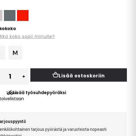
kokoko
ikä koko sopii minulle?
Lisää ostoskoriin
Lisää
Lisää työsuhdepyöräksi
toivelistaan
arjouspyyntö
enkilökohtainen tarjous pyörästä ja varusteista nopeasti