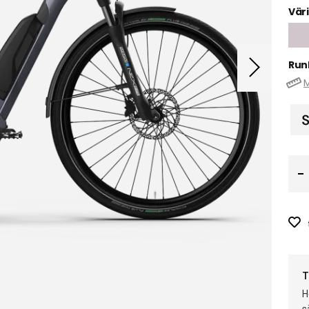
Väri
Run
M
T
H