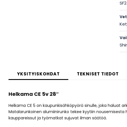
SF2
Ve
Ket
Vai
Shi
YKSITYISKOHDAT
TEKNISET TIEDOT
Helkama CE 5v 28″
Helkama CE 5 on kaupunkisähköpyörä sinulle, joka haluat ar
Matalarunkoinen alumiinirunko tekee kyytiin nousemisesta he
kauppareissut ja työmatkat sujuvat ilman säätöä.