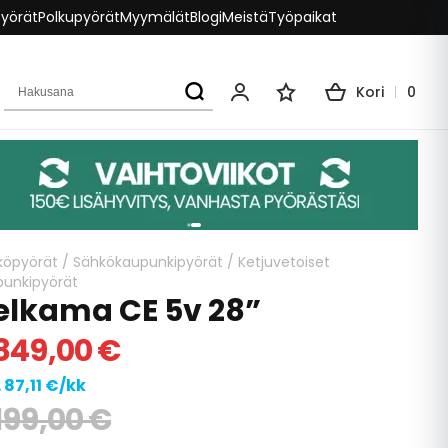
pyörät
Polkupyörät
Myymälät
Blogi
Meistä
Työpaikat
Hakusana
Kori
0
Oma tili
Toivelista
köpyörät
/
Sähkökaupunkipyörät
/
Ketjuvetoiset
punkipyörät
elkama CE 5v 28”
849,00 €
. 87,11 €/kk
199,00 €