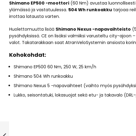
Shimano EP500 -moottori
(60 Nm) avustaa luonnollisesti
ylämäissä ja vastatuulessa.
504 Wh runkoakku
tarjoaa reil
irrottaa latausta varten.
Huolettomuutta lisää
Shimano Nexus -napavaihteisto
(5
pysähdyksissä. CE on lisäksi valmiiksi varusteltu city-ajoon
valot. Takatarakkaan saat AtranVeloSystemin ansiosta korin 
Kohokohdat:
Shimano EP500 60 Nm, 250 W, 25 km/h
Shimano 504 Wh runkoakku
Shimano Nexus 5 -napavaihteet (vaihto myös pysähdyks
Lukko, seisontatuki, lokasuojat sekä etu- ja takavalo (DRL
Helkama SE 10v
28″