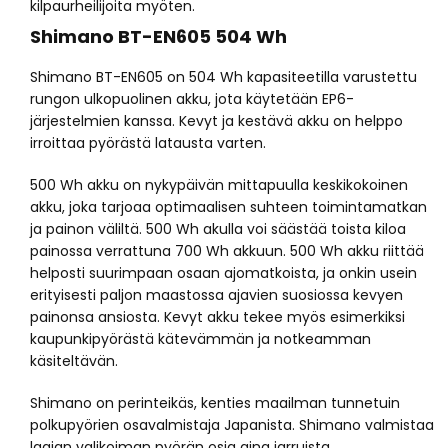
kilpaurheilijoita myöten.
Shimano BT-EN605 504 Wh
Shimano BT-EN605 on 504 Wh kapasiteetilla varustettu
rungon ulkopuolinen akku, jota käytetään EP6-
järjestelmien kanssa. Kevyt ja kestävä akku on helppo
irroittaa pyörästä latausta varten.
500 Wh akku on nykypäivän mittapuulla keskikokoinen
akku, joka tarjoaa optimaalisen suhteen toimintamatkan
ja painon väliltä. 500 Wh akulla voi säästää toista kiloa
painossa verrattuna 700 Wh akkuun. 500 Wh akku riittää
helposti suurimpaan osaan ajomatkoista, ja onkin usein
erityisesti paljon maastossa ajavien suosiossa kevyen
painonsa ansiosta. Kevyt akku tekee myös esimerkiksi
kaupunkipyörästä kätevämmän ja notkeamman
käsiteltävän.
Shimano on perinteikäs, kenties maailman tunnetuin
polkupyörien osavalmistaja Japanista. Shimano valmistaa
laajan valikoiman pyörän osia aina jarruista