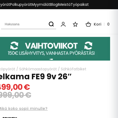
pyörät
Polkupyörät
Myymälät
Blogi
Meistä
Työpaikat
Hakusana
Kori
0
Oma tili
Toivelista
köpyörät
/
Sähkömaastopyörät
/
Sähköfatbiket
elkama FE9 9v 26″
499,00 €
999,00 €
ikä koko sopii minulle?