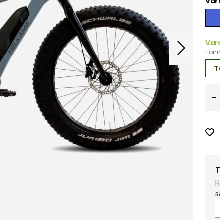
Väri
Var
Toimi
T
T
H
s