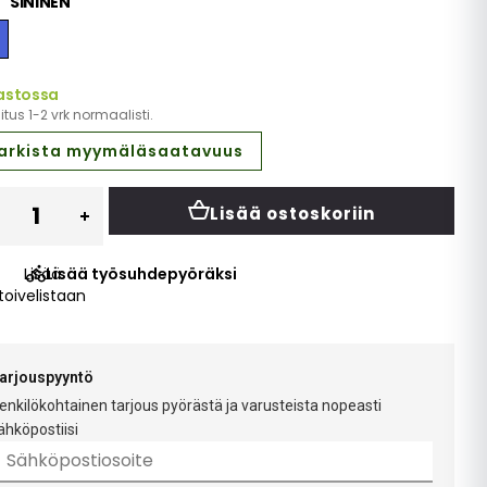
SININEN
astossa
tus 1-2 vrk normaalisti.
arkista myymäläsaatavuus
Lisää ostoskoriin
Lisää
Lisää työsuhdepyöräksi
toivelistaan
arjouspyyntö
enkilökohtainen tarjous pyörästä ja varusteista nopeasti
ähköpostiisi