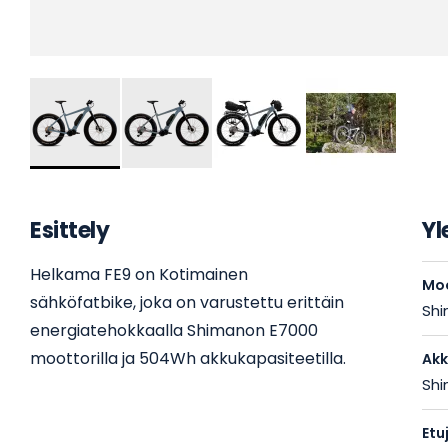
Skip
to
the
Esittely
Yl
beginning
of
Helkama FE9 on Kotimainen
the
Moo
images
sähköfatbike, joka on varustettu erittäin
Shi
gallery
energiatehokkaalla Shimanon E7000
moottorilla ja 504Wh akkukapasiteetilla.
Ak
Shi
Etu