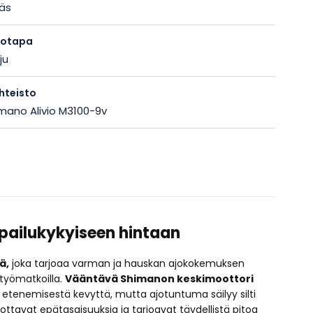
äs
totapa
ju
hteisto
mano Alivio M3100-9v
lpailukykyiseen hintaan
ä,
joka tarjoaa varman ja hauskan ajokokemuksen
 työmatkoilla.
Vääntävä Shimanon keskimoottori
etenemisestä kevyttä, mutta ajotuntuma säilyy silti
ttavat epätasaisuuksia ja tarjoavat täydellistä pitoa