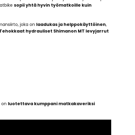
fatbike
sopii yhtä hyvin työmatkoille kuin
ansiirto, joka on
laadukas ja helppokäyttöinen
,
Tehokkaat hydrauliset Shimanon MT levyjarrut
ä on
luotettava kumppani matkakaveriksi