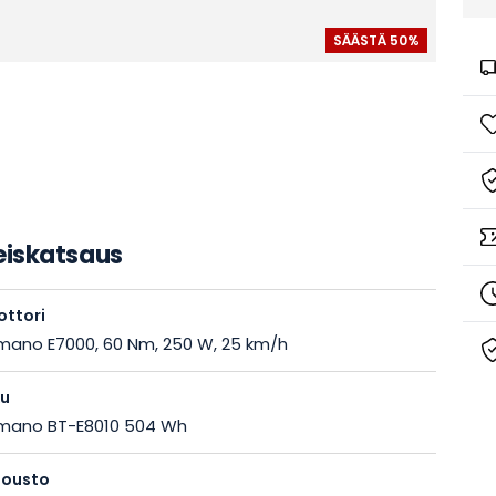
eiskatsaus
ttori
mano E7000, 60 Nm, 250 W, 25 km/h
ku
mano BT-E8010 504 Wh
jousto