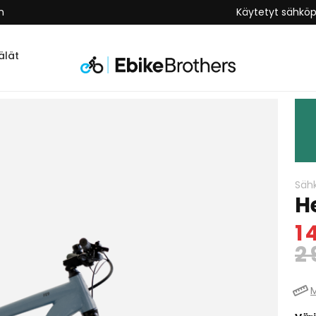
keus
Käytetyt sähkö
lät
Säh
H
1 
2 
M