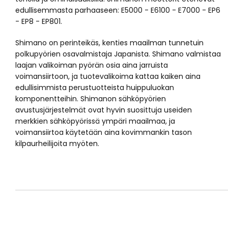
edullisemmasta parhaaseen: E5000 - E6100 - E7000 - EP6
- EP8 - EP801.
Shimano on perinteikäs, kenties maailman tunnetuin
polkupyörien osavalmistaja Japanista. Shimano valmistaa
laajan valikoiman pyörän osia aina jarruista
voimansiirtoon, ja tuotevalikoima kattaa kaiken aina
edullisimmista perustuotteista huippuluokan
komponentteihin. Shimanon sähköpyörien
avustusjärjestelmät ovat hyvin suosittuja useiden
merkkien sähköpyörissä ympäri maailmaa, ja
voimansiirtoa käytetään aina kovimmankin tason
kilpaurheilijoita myöten.