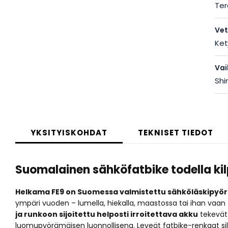
Ter
Ve
Ket
Vai
Shi
YKSITYISKOHDAT
TEKNISET TIEDOT
Suomalainen sähköfatbike todella ki
Helkama FE9 on Suomessa valmistettu sähköläskipyör
ympäri vuoden – lumella, hiekalla, maastossa tai ihan vaan
ja runkoon sijoitettu helposti irroitettava akku
tekevät 
luomupyörämäisen luonnollisena. Leveät fatbike-renkaat silo