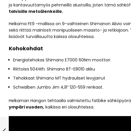
ja kantavuuttamyös pehmeillä alustoilla, joten tämä sähkö
talvisille metsälenkeille.
Helkama FE9 -mallissa on 9-vaihteinen Shimanon Alivio voim
sekä riittää mainiosti monipuoliseen maasto- ja retkiajoon.
lisäävät turvallisuutta kaiissa olosuhteissa.
Kohokohdat
Energiatehokas Shimano E7000 60Nm moottori
Riittoisa 504Wh. Shimano BT-E8010 akku
Tehokkaat Shimano MT hydrauliset levyjarrut
Schwalben Jumbo Jim 4,8″ 120-559 renkaat.
Helkaman Hangon tehtaalla valmistettu fatbike sähköpyör
ympäri vuoden,
kaikissa eri olosuhteissa.
Conway eWME
2.0 2025