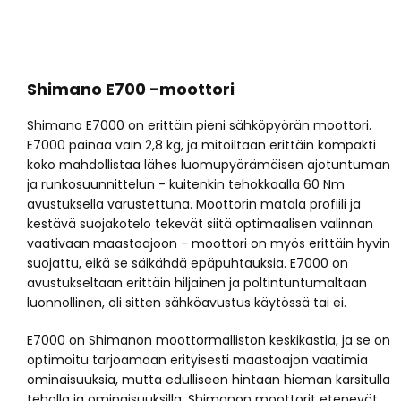
Shimano E700 -moottori
Shimano E7000 on erittäin pieni sähköpyörän moottori.
E7000 painaa vain 2,8 kg, ja mitoiltaan erittäin kompakti
koko mahdollistaa lähes luomupyörämäisen ajotuntuman
ja runkosuunnittelun - kuitenkin tehokkaalla 60 Nm
avustuksella varustettuna. Moottorin matala profiili ja
kestävä suojakotelo tekevät siitä optimaalisen valinnan
vaativaan maastoajoon - moottori on myös erittäin hyvin
suojattu, eikä se säikähdä epäpuhtauksia. E7000 on
avustukseltaan erittäin hiljainen ja poltintuntumaltaan
luonnollinen, oli sitten sähköavustus käytössä tai ei.
E7000 on Shimanon moottormalliston keskikastia, ja se on
optimoitu tarjoamaan erityisesti maastoajon vaatimia
ominaisuuksia, mutta edulliseen hintaan hieman karsitulla
teholla ja ominaisuuksilla. Shimanon moottorit etenevät