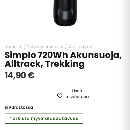
Skip
to
the
beginning
Varaosat
/
Sähköpyörän osat
/
Akut ja lukot
Simplo 720Wh Akunsuoja,
of
the
Alltrack, Trekking
images
gallery
14,90 €
Lisää
toivelistaan
Ei Varastossa
Tarkista myymäläsaatavuus