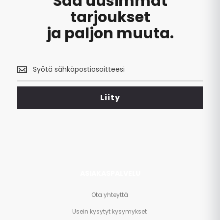
Saa uusimmat
tarjoukset
ja paljon muuta.
Saa
uusimmat
tarjoukset
<br>
Liity
ja
paljon
muuta.
ASIAKASPALVELU
Ota yhteyttä
Usein kysytyt kysymykset