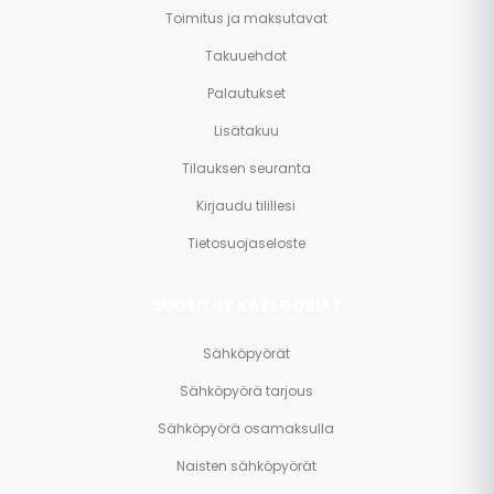
Toimitus ja maksutavat
Takuuehdot
Palautukset
Lisätakuu
Tilauksen seuranta
Kirjaudu tilillesi
Tietosuojaseloste
SUOSITUT KATEGORIAT
Sähköpyörät
Sähköpyörä tarjous
Sähköpyörä osamaksulla
Naisten sähköpyörät