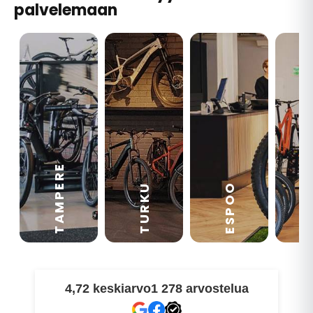
palvelemaan
TAMPERE
VA
ESPOO
TURKU
4,72 keskiarvo
1 278 arvostelua