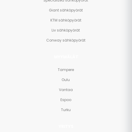
Specialized sähköpyörät
Giant sähköpyörät
KTM sähköpyörät
Liv sähköpyörät
Conway sähköpyörät
MYYMÄLÄT
Tampere
Oulu
Vantaa
Espoo
Turku
YRITYS