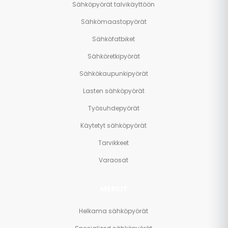
Sähköpyörät talvikäyttöön
Sähkömaastopyörät
Sähköfatbiket
Sähköretkipyörät
Sähkökaupunkipyörät
Lasten sähköpyörät
Työsuhdepyörät
Käytetyt sähköpyörät
Tarvikkeet
Varaosat
MERKIT
Helkama sähköpyörät