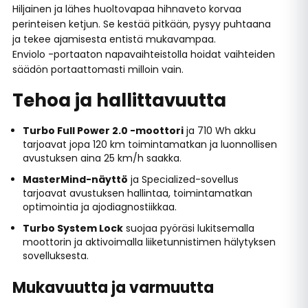
Hiljainen ja lähes huoltovapaa hihnaveto korvaa
perinteisen ketjun. Se kestää pitkään, pysyy puhtaana
ja tekee ajamisesta entistä mukavampaa.
Enviolo -portaaton napavaihteistolla hoidat vaihteiden
säädön portaattomasti milloin vain.
Tehoa ja hallittavuutta
Turbo Full Power 2.0 -moottori
ja 710 Wh akku
tarjoavat jopa 120 km toimintamatkan ja luonnollisen
avustuksen aina 25 km/h saakka.
MasterMind-näyttö
ja Specialized-sovellus
tarjoavat avustuksen hallintaa, toimintamatkan
optimointia ja ajodiagnostiikkaa.
Turbo System Lock
suojaa pyöräsi lukitsemalla
moottorin ja aktivoimalla liiketunnistimen hälytyksen
sovelluksesta.
Mukavuutta ja varmuutta