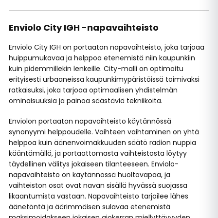
Enviolo City IGH -napavaihteisto
Enviolo City IGH on portaaton napavaihteisto, joka tarjoaa
huippumukavaa ja helppoa etenemistä niin kaupunkiin
kuin pidemmillekin lenkeille. City-malli on optimoitu
erityisesti urbaaneissa kaupunkimypäristöissä toimivaksi
ratkaisuksi, joka tarjoaa optimaalisen yhdistelmän
ominaisuuksia ja painoa säästäviä tekniikoita.
Enviolon portaaton napavaihteisto käytännössä
synonyymi helppoudelle. Vaihteen vaihtaminen on yhtä
helppoa kuin äänenvoimakkuuden säätö radion nuppia
kääntämällä, ja portaattomasta vaihteistosta löytyy
täydellinen välitys jokaiseen tilanteeseen. Enviolo-
napavaihteisto on käytännössä huoltovapaa, ja
vaihteiston osat ovat navan sisällä hyvässä suojassa
likaantumista vastaan. Napavaihteisto tarjoilee lähes
äänetöntä ja äärimmäisen sulavaa etenemistä
maksimoidakseen jokaisen ajokerran miellyttävyyden.