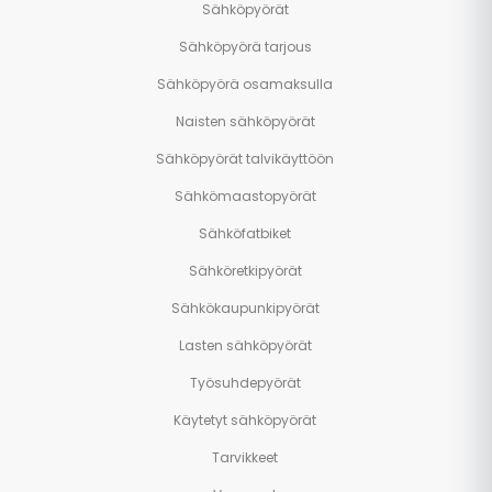
Sähköpyörät
Sähköpyörä tarjous
Sähköpyörä osamaksulla
Naisten sähköpyörät
Sähköpyörät talvikäyttöön
Sähkömaastopyörät
Sähköfatbiket
Sähköretkipyörät
Sähkökaupunkipyörät
Lasten sähköpyörät
Työsuhdepyörät
Käytetyt sähköpyörät
Tarvikkeet