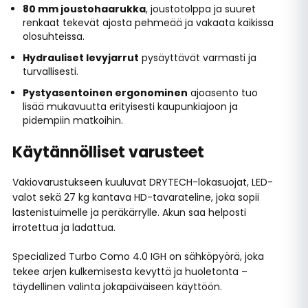
80 mm joustohaarukka
, joustotolppa ja suuret
renkaat tekevät ajosta pehmeää ja vakaata kaikissa
olosuhteissa.
Hydrauliset levyjarrut
pysäyttävät varmasti ja
turvallisesti.
Pystyasentoinen ergonominen
ajoasento tuo
lisää mukavuutta erityisesti kaupunkiajoon ja
pidempiin matkoihin.
Käytännölliset varusteet
Vakiovarustukseen kuuluvat DRYTECH-lokasuojat, LED-
valot sekä 27 kg kantava HD-tavarateline, joka sopii
lastenistuimelle ja peräkärrylle. Akun saa helposti
irrotettua ja ladattua.
Specialized Turbo Como 4.0 IGH on sähköpyörä, joka
tekee arjen kulkemisesta kevyttä ja huoletonta –
täydellinen valinta jokapäiväiseen käyttöön.