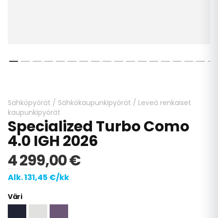
Skip
to
the
beginning
Sähköpyörät
/
Sähkökaupunkipyörät
/
Leveä renkaiset
of
kaupunkipyörät
Specialized Turbo Como
the
images
4.0 IGH 2026
gallery
4 299,00 €
Alk. 131,45 €/kk
Väri