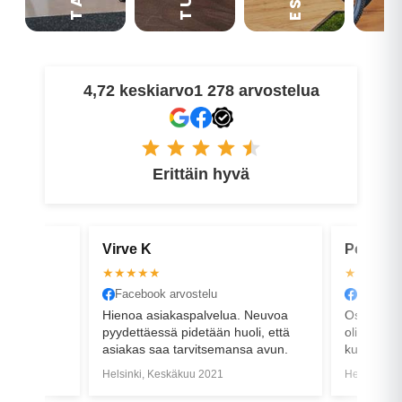
4,72 keskiarvo
1 278 arvostelua
Erittäin hyvä
Virve K
Petri V
★★★★★
★★★★
Facebook arvostelu
Faceboo
en
Hienoa asiakaspalvelua. Neuvoa
Ostin pyör
hini
pyydettäessä pidetään huoli, että
oli, etten
asiakas saa tarvitsemansa avun.
kun olisi
äällä
halvempi. 
Helsinki, Keskäkuu 2021
Helsinki, 
ttimaisuus
rikki (ovh 
kattavan
pihaan ja 