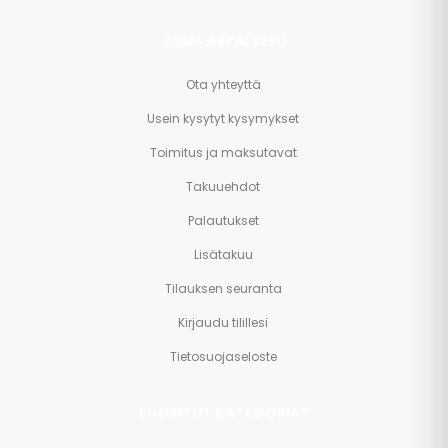
ASIAKASPALVELU
Ota yhteyttä
Usein kysytyt kysymykset
Toimitus ja maksutavat
Takuuehdot
Palautukset
Lisätakuu
Tilauksen seuranta
Kirjaudu tilillesi
Tietosuojaseloste
SUOSITUT KATEGORIAT