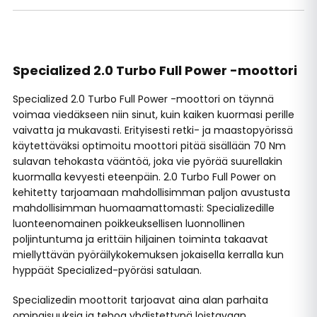
Specialized 2.0 Turbo Full Power -moottori
Specialized 2.0 Turbo Full Power -moottori on täynnä
voimaa viedäkseen niin sinut, kuin kaiken kuormasi perille
vaivatta ja mukavasti. Erityisesti retki- ja maastopyörissä
käytettäväksi optimoitu moottori pitää sisällään 70 Nm
sulavan tehokasta vääntöä, joka vie pyörää suurellakin
kuormalla kevyesti eteenpäin. 2.0 Turbo Full Power on
kehitetty tarjoamaan mahdollisimman paljon avustusta
mahdollisimman huomaamattomasti: Specializedille
luonteenomainen poikkeuksellisen luonnollinen
poljintuntuma ja erittäin hiljainen toiminta takaavat
miellyttävän pyöräilykokemuksen jokaisella kerralla kun
hyppäät Specialized-pyöräsi satulaan.
Specializedin moottorit tarjoavat aina alan parhaita
ominaisuuksia ja tehoa yhdistettynä loistavaan