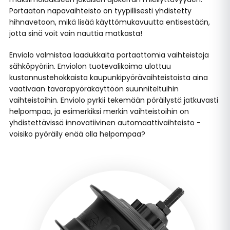
Portaaton napavaihteisto on tyypillisesti yhdistetty
hihnavetoon, mikä lisää käyttömukavuutta entisestään,
jotta sinä voit vain nauttia matkasta!
Enviolo valmistaa laadukkaita portaattomia vaihteistoja
sähköpyöriin. Enviolon tuotevalikoima ulottuu
kustannustehokkaista kaupunkipyörävaihteistoista aina
vaativaan tavarapyöräkäyttöön suunniteltuihin
vaihteistoihin. Enviolo pyrkii tekemään pöräilystä jatkuvasti
helpompaa, ja esimerkiksi merkin vaihteistoihin on
yhdistettävissä innovatiivinen automaattivaihteisto -
voisiko pyöräily enää olla helpompaa?