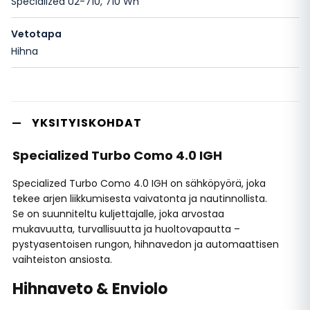
Specialized U2-710, 710 Wh
Vetotapa
Hihna
YKSITYISKOHDAT
Specialized Turbo Como 4.0 IGH
Specialized Turbo Como 4.0 IGH on sähköpyörä, joka
tekee arjen liikkumisesta vaivatonta ja nautinnollista.
Se on suunniteltu kuljettajalle, joka arvostaa
mukavuutta, turvallisuutta ja huoltovapautta –
pystyasentoisen rungon, hihnavedon ja automaattisen
vaihteiston ansiosta.
Hihnaveto & Enviolo