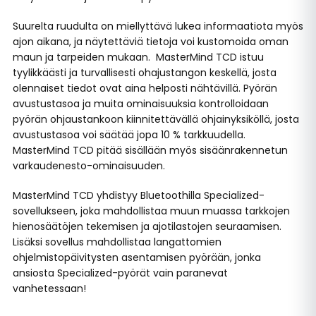
Suurelta ruudulta on miellyttävä lukea informaatiota myös
ajon aikana, ja näytettäviä tietoja voi kustomoida oman
maun ja tarpeiden mukaan. MasterMind TCD istuu
tyylikkäästi ja turvallisesti ohajustangon keskellä, josta
olennaiset tiedot ovat aina helposti nähtävillä. Pyörän
avustustasoa ja muita ominaisuuksia kontrolloidaan
pyörän ohjaustankoon kiinnitettävällä ohjainyksiköllä, josta
avustustasoa voi säätää jopa 10 % tarkkuudella.
MasterMind TCD pitää sisällään myös sisäänrakennetun
varkaudenesto-ominaisuuden.
MasterMind TCD yhdistyy Bluetoothilla Specialized-
sovellukseen, joka mahdollistaa muun muassa tarkkojen
hienosäätöjen tekemisen ja ajotilastojen seuraamisen.
Lisäksi sovellus mahdollistaa langattomien
ohjelmistopäivitysten asentamisen pyörään, jonka
ansiosta Specialized-pyörät vain paranevat
vanhetessaan!