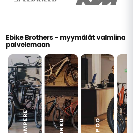
Ebike Brothers - myymälät valmiina
palvelemaan
TAMPERE
VA
ESPOO
TURKU