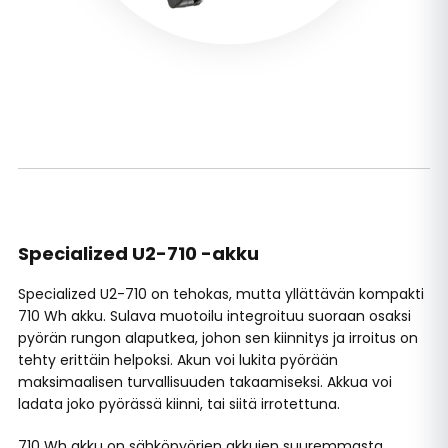
Specialized U2-710 -akku
Specialized U2-710 on tehokas, mutta yllättävän kompakti
710 Wh akku. Sulava muotoilu integroituu suoraan osaksi
pyörän rungon alaputkea, johon sen kiinnitys ja irroitus on
tehty erittäin helpoksi. Akun voi lukita pyörään
maksimaalisen turvallisuuden takaamiseksi. Akkua voi
ladata joko pyörässä kiinni, tai siitä irrotettuna.
710 Wh akku on sähköpyörien akkujen suuremmasta