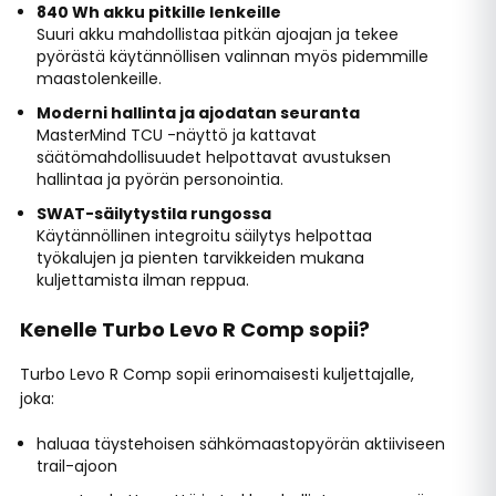
840 Wh akku pitkille lenkeille
Suuri akku mahdollistaa pitkän ajoajan ja tekee
pyörästä käytännöllisen valinnan myös pidemmille
maastolenkeille.
Moderni hallinta ja ajodatan seuranta
MasterMind TCU -näyttö ja kattavat
säätömahdollisuudet helpottavat avustuksen
hallintaa ja pyörän personointia.
SWAT-säilytystila rungossa
Käytännöllinen integroitu säilytys helpottaa
työkalujen ja pienten tarvikkeiden mukana
kuljettamista ilman reppua.
Kenelle Turbo Levo R Comp sopii?
Turbo Levo R Comp sopii erinomaisesti kuljettajalle,
joka:
haluaa täystehoisen sähkömaastopyörän aktiiviseen
trail-ajoon