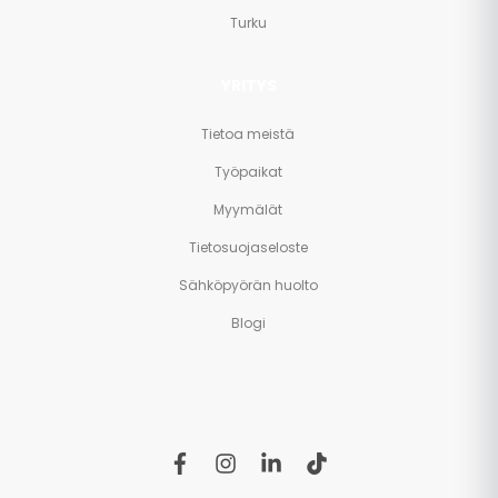
Turku
YRITYS
Tietoa meistä
Työpaikat
Myymälät
Tietosuojaseloste
Sähköpyörän huolto
Blogi
f
i
l
t
a
n
i
i