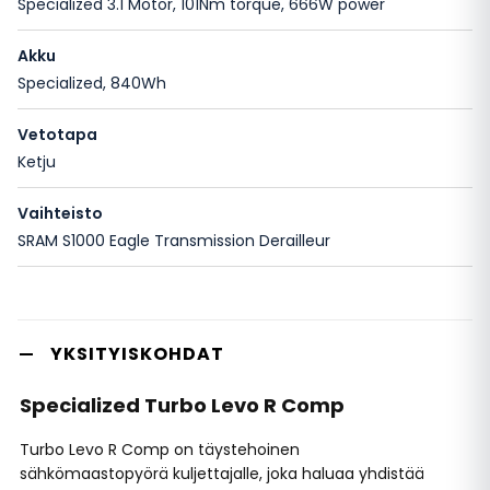
Specialized 3.1 Motor, 101Nm torque, 666W power
Akku
Specialized, 840Wh
Vetotapa
Ketju
Vaihteisto
SRAM S1000 Eagle Transmission Derailleur
YKSITYISKOHDAT
Specialized Turbo Levo R Comp
Turbo Levo R Comp on täystehoinen
sähkömaastopyörä kuljettajalle, joka haluaa yhdistää