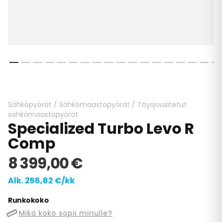
Skip
to
the
beginning
Sähköpyörät
/
Sähkömaastopyörät
/
Täysjousitetut
of
sähkömaastopyörät
Specialized Turbo Levo R
the
images
Comp
gallery
8 399,00 €
Alk. 256,82 €/kk
Runkokoko
Mikä koko sopii minulle?