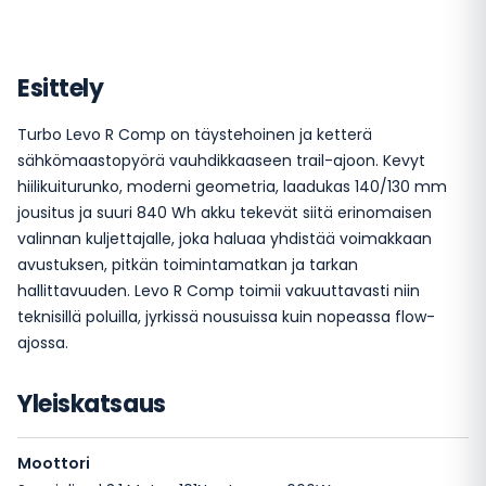
Esittely
Turbo Levo R Comp on täystehoinen ja ketterä
sähkömaastopyörä vauhdikkaaseen trail-ajoon. Kevyt
hiilikuiturunko, moderni geometria, laadukas 140/130 mm
jousitus ja suuri 840 Wh akku tekevät siitä erinomaisen
valinnan kuljettajalle, joka haluaa yhdistää voimakkaan
avustuksen, pitkän toimintamatkan ja tarkan
hallittavuuden. Levo R Comp toimii vakuuttavasti niin
teknisillä poluilla, jyrkissä nousuissa kuin nopeassa flow-
ajossa.
Yleiskatsaus
Moottori