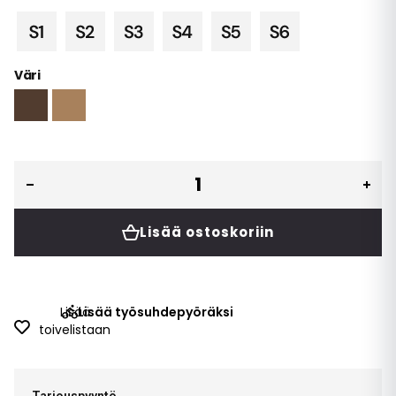
Väri
Lisää ostoskoriin
Lisää
Lisää työsuhdepyöräksi
toivelistaan