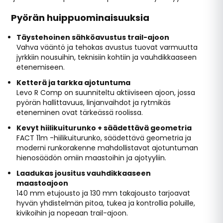
Pyörän huippuominaisuuksia
Täystehoinen sähköavustus trail-ajoon
Vahva vääntö ja tehokas avustus tuovat varmuutta
jyrkkiin nousuihin, teknisiin kohtiin ja vauhdikkaaseen
etenemiseen.
Ketterä ja tarkka ajotuntuma
Levo R Comp on suunniteltu aktiiviseen ajoon, jossa
pyörän hallittavuus, linjanvaihdot ja rytmikäs
eteneminen ovat tärkeässä roolissa.
Kevyt hiilikuiturunko + säädettävä geometria
FACT 11m -hiilikuiturunko, säädettävä geometria ja
moderni runkorakenne mahdollistavat ajotuntuman
hienosäädön omiin maastoihin ja ajotyyliin.
Laadukas jousitus vauhdikkaaseen
maastoajoon
140 mm etujousto ja 130 mm takajousto tarjoavat
hyvän yhdistelmän pitoa, tukea ja kontrollia poluille,
kivikoihin ja nopeaan trail-ajoon.