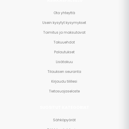
ASIAKASPALVELU
Ota yhteyttä
Usein kysytyt kysymykset
Toimitus ja maksutavat
Takuuehdot
Palautukset
Lisätakuu
Tilauksen seuranta
Kirjaudu tilillesi
Tietosuojaseloste
SUOSITUT KATEGORIAT
Sähköpyörät