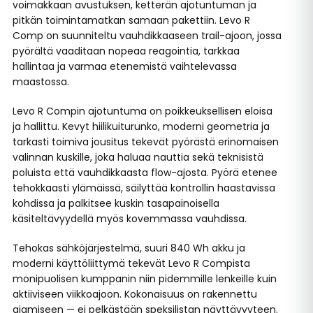
voimakkaan avustuksen, ketterän ajotuntuman ja
pitkän toimintamatkan samaan pakettiin. Levo R
Comp on suunniteltu vauhdikkaaseen trail-ajoon, jossa
pyörältä vaaditaan nopeaa reagointia, tarkkaa
hallintaa ja varmaa etenemistä vaihtelevassa
maastossa.
Levo R Compin ajotuntuma on poikkeuksellisen eloisa
ja hallittu. Kevyt hiilikuiturunko, moderni geometria ja
tarkasti toimiva jousitus tekevät pyörästä erinomaisen
valinnan kuskille, joka haluaa nauttia sekä teknisistä
poluista että vauhdikkaasta flow-ajosta. Pyörä etenee
tehokkaasti ylämäissä, säilyttää kontrollin haastavissa
kohdissa ja palkitsee kuskin tasapainoisella
käsiteltävyydellä myös kovemmassa vauhdissa.
Tehokas sähköjärjestelmä, suuri 840 Wh akku ja
moderni käyttöliittymä tekevät Levo R Compista
monipuolisen kumppanin niin pidemmille lenkeille kuin
aktiiviseen viikkoajoon. Kokonaisuus on rakennettu
ajamiseen — ei pelkästään speksilistan näyttävyyteen.