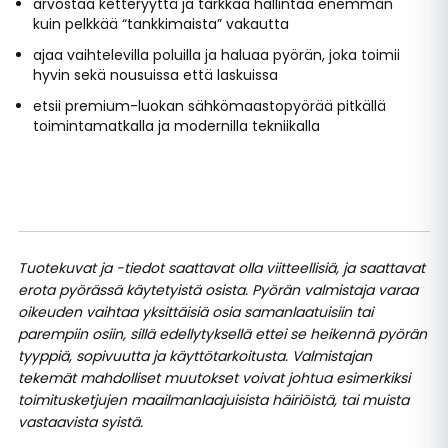
arvostaa ketteryyttä ja tarkkaa hallintaa enemmän
kuin pelkkää “tankkimaista” vakautta
ajaa vaihtelevilla poluilla ja haluaa pyörän, joka toimii
hyvin sekä nousuissa että laskuissa
etsii premium-luokan sähkömaastopyörää pitkällä
toimintamatkalla ja modernilla tekniikalla
Tuotekuvat ja -tiedot saattavat olla viitteellisiä, ja saattavat
erota pyörässä käytetyistä osista. Pyörän valmistaja varaa
oikeuden vaihtaa yksittäisiä osia samanlaatuisiin tai
parempiin osiin, sillä edellytyksellä ettei se heikennä pyörän
tyyppiä, sopivuutta ja käyttötarkoitusta. Valmistajan
tekemät mahdolliset muutokset voivat johtua esimerkiksi
toimitusketjujen maailmanlaajuisista häiriöistä, tai muista
vastaavista syistä.