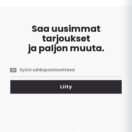
Saa uusimmat
tarjoukset
ja paljon muuta.
Saa
uusimmat
tarjoukset
<br>
Liity
ja
paljon
muuta.