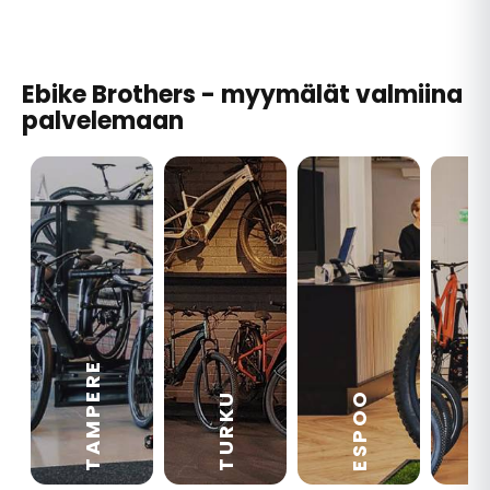
Ebike Brothers - myymälät valmiina
palvelemaan
TAMPERE
VA
ESPOO
TURKU