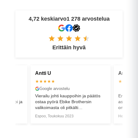
4,72 keskiarvo
1 278 arvostelua
Erittäin hyvä
Antti U
Arto S
★★★★★
★★★★
Google arvostelu
Faceboo
on
Vierailu johti kauppoihin ja päätös
Erinomais
hyivn läpi ja
ostaa pyörä Ebike Brothersin
asiakaspal
valikoimasta oli pitkälti
on ostettu
asiakaspalvelun ansiota. Plussana
Espoo, Toukokuu 2023
Helsinki, S
akku ja lukko sarjoitettiin toimimaan
samalla avaimella ennen noutoa.
Asiallista palvelua ja vaivatonta
yhteydenpitoa kauppojen edetessä.