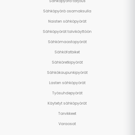
Sähköpyörä tarjous
Sähköpyörä osamaksulla
Naisten sähköpyörät
Sähköpyörät talvikäyttöön
Sähkömaastopyörät
Sähköfatbiket
Sähköretkipyörät
Sähkökaupunkipyörät
Lasten sähköpyörät
Työsuhdepyörät
Käytetyt sähköpyörät
Tarvikkeet
Varaosat