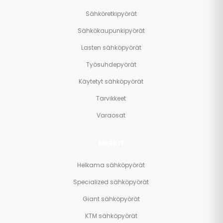
Sähköretkipyörät
Sähkökaupunkipyörät
Lasten sähköpyörät
Työsuhdepyörät
Käytetyt sähköpyörät
Tarvikkeet
Varaosat
MERKIT
Helkama sähköpyörät
Specialized sähköpyörät
Giant sähköpyörät
KTM sähköpyörät