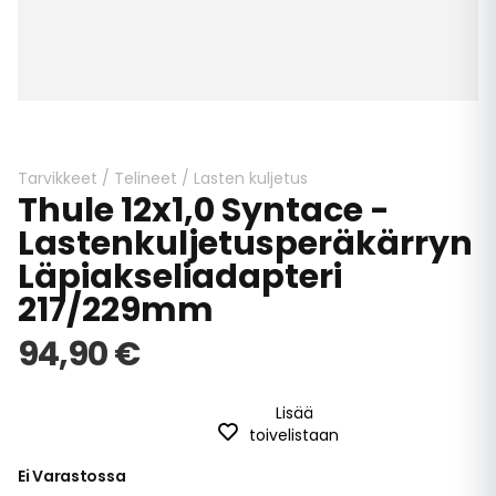
Skip
to
the
beginning
Tarvikkeet
/
Telineet
/
Lasten kuljetus
Thule 12x1,0 Syntace -
of
the
Lastenkuljetusperäkärryn
images
Läpiakseliadapteri
gallery
217/229mm
94,90 €
Lisää
toivelistaan
Ei Varastossa