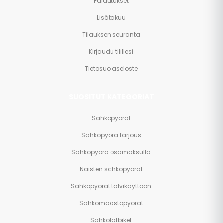
Palautukset
Lisätakuu
Tilauksen seuranta
Kirjaudu tilillesi
Tietosuojaseloste
SUOSITUT KATEGORIAT
Sähköpyörät
Sähköpyörä tarjous
Sähköpyörä osamaksulla
Naisten sähköpyörät
Sähköpyörät talvikäyttöön
Sähkömaastopyörät
Sähköfatbiket