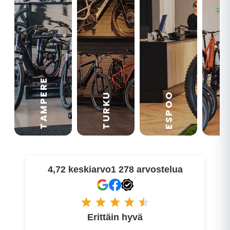
TAMPERE
VA
ESPOO
TURKU
4,72 keskiarvo
1 278 arvostelua
Erittäin hyvä