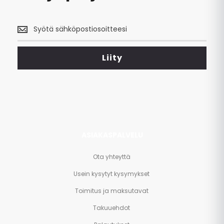
Saa
uusimmat
tarjoukset
<br>
Liity
ja
paljon
muuta.
ASIAKASPALVELU
Ota yhteyttä
Usein kysytyt kysymykset
Toimitus ja maksutavat
Takuuehdot