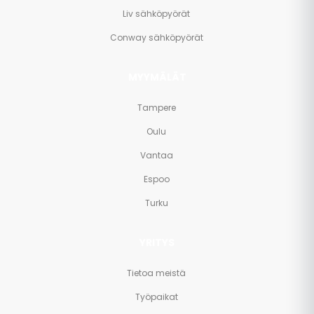
Liv sähköpyörät
Conway sähköpyörät
MYYMÄLÄT
Tampere
Oulu
Vantaa
Espoo
Turku
YRITYS
Tietoa meistä
Työpaikat