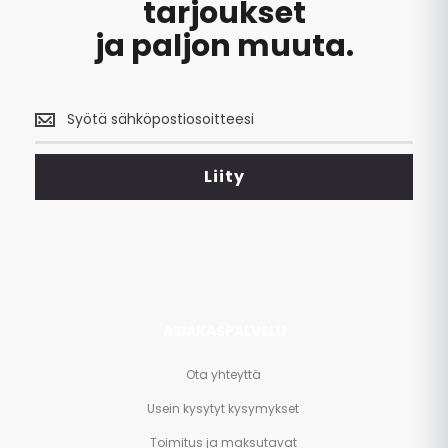
tarjoukset
ja paljon muuta.
Saa
uusimmat
tarjoukset
<br>
Liity
ja
paljon
muuta.
ASIAKASPALVELU
Ota yhteyttä
Usein kysytyt kysymykset
Toimitus ja maksutavat