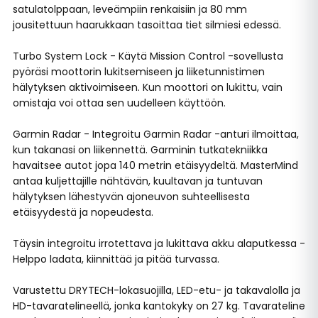
satulatolppaan, leveämpiin renkaisiin ja 80 mm
jousitettuun haarukkaan tasoittaa tiet silmiesi edessä.
Turbo System Lock - Käytä Mission Control -sovellusta
pyöräsi moottorin lukitsemiseen ja liiketunnistimen
hälytyksen aktivoimiseen. Kun moottori on lukittu, vain
omistaja voi ottaa sen uudelleen käyttöön.
Garmin Radar - Integroitu Garmin Radar -anturi ilmoittaa,
kun takanasi on liikennettä. Garminin tutkatekniikka
havaitsee autot jopa 140 metrin etäisyydeltä. MasterMind
antaa kuljettajille nähtävän, kuultavan ja tuntuvan
hälytyksen lähestyvän ajoneuvon suhteellisesta
etäisyydestä ja nopeudesta.
Täysin integroitu irrotettava ja lukittava akku alaputkessa -
Helppo ladata, kiinnittää ja pitää turvassa.
Varustettu DRYTECH-lokasuojilla, LED-etu- ja takavalolla ja
HD-tavaratelineellä, jonka kantokyky on 27 kg. Tavarateline