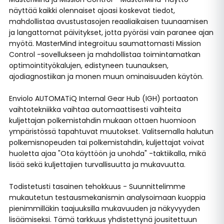
näyttää kaikki olennaiset ajoasi koskevat tiedot,
mahdollistaa avustustasojen reaaliaikaisen tuunaamisen
ja langattomat päivitykset, jotta pyöräsi vain paranee ajan
myötä. MasterMind integroituu saumattomasti Mission
Control -sovellukseen ja mahdollistaa toimintamatkan
optimointityökalujen, edistyneen tuunauksen,
ajodiagnostiikan ja monen muun ominaisuuden käytön.
Enviolo AUTOMATiQ Internal Gear Hub (IGH) portaaton
vaihtotekniikka vaihtaa automaattisesti vaihteita
kuljettajan polkemistahdin mukaan ottaen huomioon
ympäristössä tapahtuvat muutokset. Valitsemalla halutun
polkemisnopeuden tai polkemistahdin, kuljettajat voivat
huoletta ajaa "Ota käyttöön ja unohda" -taktiikalla, mikä
lisää sekä kuljettajien turvallisuutta ja mukavuutta.
Todistetusti tasainen tehokkuus - Suunnittelimme
mukautetun testausmekanismin analysoimaan kuoppia
pienimmilläkin taajuuksilla mukavuuden ja näkyvyyden
lisäämiseksi. Tämä tarkkuus yhdistettynä jousitettuun