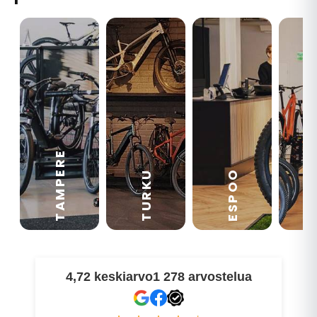
TAMPERE
VA
ESPOO
TURKU
4,72 keskiarvo
1 278 arvostelua