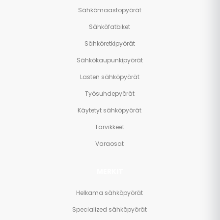
Sähkömaastopyörät
Sähköfatbiket
Sähköretkipyörät
Sähkökaupunkipyörät
Lasten sähköpyörät
Työsuhdepyörät
Käytetyt sähköpyörät
Tarvikkeet
Varaosat
MERKIT
Helkama sähköpyörät
Specialized sähköpyörät