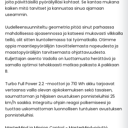
joita päivittäisillä pyöräilyilläsi kohtaat. Se kantaa mukana
kaiken mitä tarvitset ja kannustaa sinua ajamaan
useammin.
Uudelleensuunniteltu geometria pitää sinut parhaassa
mahdollisessa ajoasennossa ja katseesi mukavasti vilkkailla
teillä, olit sitten kuntoilemassa tai työmatkalla. Otimme
oppia maantiepyöräilijän tavoittelemasta nopeudesta ja
maastopyöräilijän tarvitsemasta ohjattavuudesta.
Kuljettajan asento Vadolla on luottamusta herättävä ja
samalla optimoi tehokkaasti matkaa paikasta A paikkaan
B.
Turbo Full Power 2.2 -moottori ja 710 Wh akku tarjoavat
vertaansa vailla olevan ajokokemuksen sekä tasaisen,
saumattoman ja hiljaisen avustuksen ponnisteluihisi 25
km/h saakka. Integroitu ohjain reagoi polkemiseesi ja
tuottaa uskomattoman luonnollisen tuntuisen avustuksen
ponnisteluihisi.
MasterMind ja Mission Control - MasterMind-näyttö