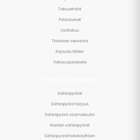
Takuuehdot
Palautukset
Lisätakuu
Tilauksen seuranta
Kirjaudu tilillesi
Tietosuojaseloste
SUOSITUT KATEGORIAT
Sähköpyörät
Sähköpyörä tarjous
Sähköpyörä osamaksulla
Naisten sähköpyörät
Sähköpyörät talvikäyttöön