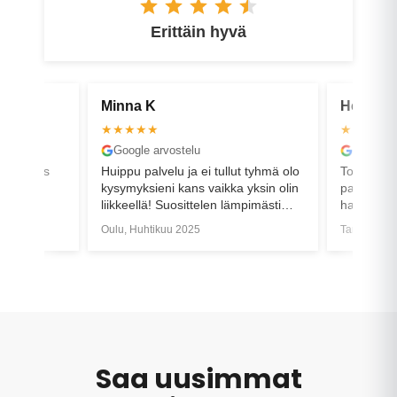
Erittäin hyvä
Minna K
Henri K
★★★★★
★★★★
Google arvostelu
Google a
 ja päätös
Huippu palvelu ja ei tullut tyhmä olo
Todella no
ersin
kysymyksieni kans vaikka yksin olin
palvelua 
liikkeellä! Suosittelen lämpimästi
hankinnan
. Plussana
muillekin tutuille jotka pyörää ovat
onnistui j
Oulu, Huhtikuu 2025
Tampere, S
in toimimaan
laittamassa!
hoidettiin
 noutoa.
nopeasti.
vatonta
n edetessä.
Saa uusimmat