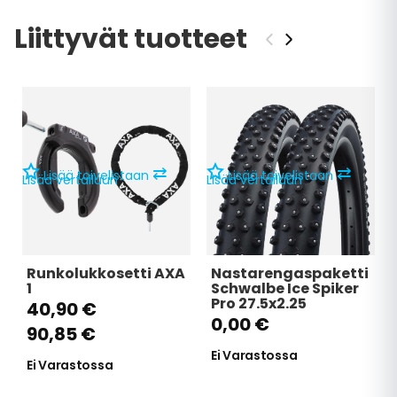
Liittyvät tuotteet
‹
›
⇄
⇄
Lisää toivelistaan
Lisää toivelistaan
Lisää vertailuun
Lisää vertailuun
L
Runkolukkosetti AXA
Nastarengaspaketti
1
Schwalbe Ice Spiker
Pro 27.5x2.25
40,90 €
0,00 €
90,85 €
Ei Varastossa
Ei Varastossa