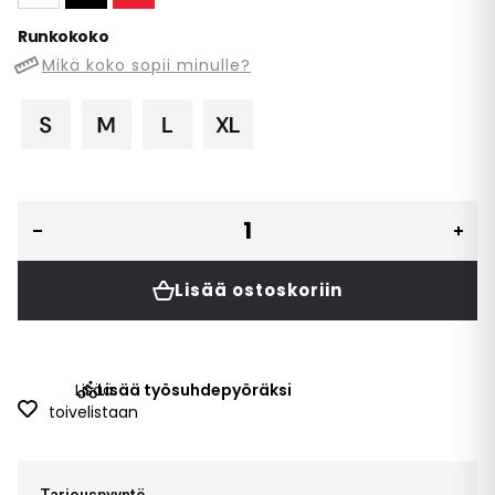
Runkokoko
Mikä koko sopii minulle?
Lisää ostoskoriin
Lisää
Lisää työsuhdepyöräksi
toivelistaan