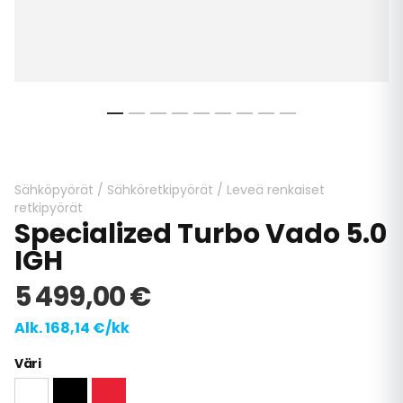
Skip
to
the
beginning
Sähköpyörät
/
Sähköretkipyörät
/
Leveä renkaiset
of
retkipyörät
Specialized Turbo Vado 5.0
the
images
IGH
gallery
5 499,00 €
Alk. 168,14 €/kk
Väri